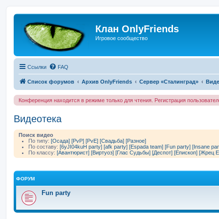
Клан OnlyFriends
Игровое сообщество
Ссылки
FAQ
Список форумов
Архив OnlyFriends
Сервер «Сталинград»
Виде
Конференция находится в режиме только для чтения. Регистрация пользовате
Видеотека
Поиск видео
По типу:
[Осада]
[PvP]
[PvE]
[Свадьба]
[Разное]
По составу:
[6yJI04kuH party]
[afk party]
[Espada team]
[Fun party]
[Insane par
По классу:
[Авантюрист]
[Виртуоз]
[Глас Судьбы]
[Деспот]
[Епископ]
[Жрец Е
ФОРУМ
Fun party