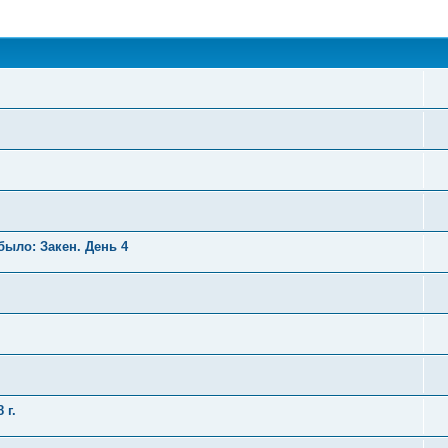
поиск
было: Закен. День 4
 г.