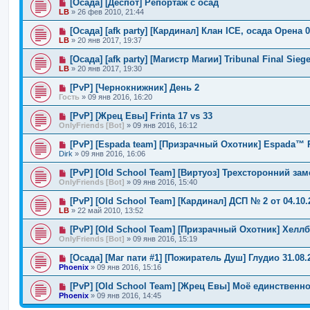
[Осада] [Деспот] Репортаж с осад
LB
»
26 фев 2010, 21:44
[Осада] [afk party] [Кардинал] Клан ICE, осада Орена 0
LB
»
20 янв 2017, 19:37
[Осада] [afk party] [Магистр Магии] Tribunal Final Sieg
LB
»
20 янв 2017, 19:30
[PvP] [Чернокнижник] День 2
Гость
»
09 янв 2016, 16:20
[PvP] [Жрец Евы] Frinta 17 vs 33
OnlyFriends [Bot]
»
09 янв 2016, 16:12
[PvP] [Espada team] [Призрачный Охотник] Espada™ 
Dirk
»
09 янв 2016, 16:06
[PvP] [Old School Team] [Виртуоз] Трехсторонний зам
OnlyFriends [Bot]
»
09 янв 2016, 15:40
[PvP] [Old School Team] [Кардинал] ДСП № 2 от 04.10.
LB
»
22 май 2010, 13:52
[PvP] [Old School Team] [Призрачный Охотник] Хелл
OnlyFriends [Bot]
»
09 янв 2016, 15:19
[Осада] [Маг пати #1] [Пожиратель Душ] Глудио 31.08.
Phoenix
»
09 янв 2016, 15:16
[PvP] [Old School Team] [Жрец Евы] Моё единственно
Phoenix
»
09 янв 2016, 14:45