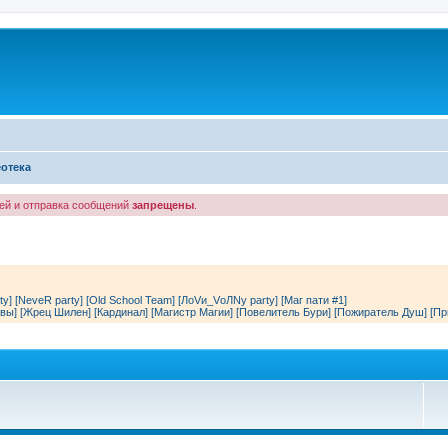
отека
лей и отправка сообщений
запрещены
.
ty]
[NeveR party]
[Old School Team]
[ЛоVи_VоЛNу party]
[Маг пати #1]
вы]
[Жрец Шилен]
[Кардинал]
[Магистр Магии]
[Повелитель Бури]
[Пожиратель Душ]
[Пр