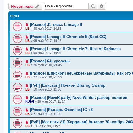
Поиск
Расширенный 
Новая тема
ТЕМЫ
[Разное] 31 класс Lineage II
LB
»
30 май 2017, 10:53
[Разное] Lineage II Chronicle 5 (Spot CG)
LB
»
09 май 2017, 19:23
[Разное] Lineage II Chronicle 3: Rise of Darkness
LB
»
09 май 2017, 19:21
[Разное] 6-й уровень
LB
»
26 фев 2010, 21:45
[Разное] [Епископ] неСекретные материалы. Как это 
LB
»
27 фев 2010, 23:53
[PvP] [Епископ] Ночной Blazing Swamp
LB
»
10 июл 2010, 11:56
[Разное] [NeveR party] NeverWinter: разбор полётов
KUlVl
»
19 мар 2017, 11:14
[Разное] [Рыцарь Феникса] IC +6
LB
»
27 мар 2010, 11:29
[PvP] [Маг пати #1] [Кардинал] Антарас 30 ноября 2008
LB
»
14 ноя 2010, 11:24