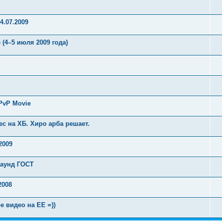
4.07.2009
e (4–5 июля 2009 года)
PvP Movie
ес на ХБ. Хиро арба решает.
2009
баунд ГОСТ
2008
е видео на ЕЕ =))