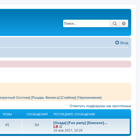
Поиск
Расши
Вход
израчный Охотник]
[Рыцарь Феникса]
[Снайпер]
[Чернокнижник]
Отметить подфорумы как прочтённые
ТЕМЫ
СООБЩЕНИЯ
ПОСЛЕДНЕЕ СООБЩЕНИЕ
П
[Осада] [Fun party] [Епископ]…
Т
С
45
94
о
П
LB
с
е
16 апр 2017, 18:29
е
о
л
р
е
е