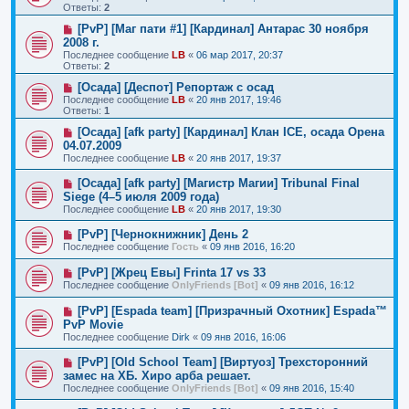
Ответы:
2
[PvP] [Маг пати #1] [Кардинал] Антарас 30 ноября
2008 г.
Последнее сообщение
LB
«
06 мар 2017, 20:37
Ответы:
2
[Осада] [Деспот] Репортаж с осад
Последнее сообщение
LB
«
20 янв 2017, 19:46
Ответы:
1
[Осада] [afk party] [Кардинал] Клан ICE, осада Орена
04.07.2009
Последнее сообщение
LB
«
20 янв 2017, 19:37
[Осада] [afk party] [Магистр Магии] Tribunal Final
Siege (4–5 июля 2009 года)
Последнее сообщение
LB
«
20 янв 2017, 19:30
[PvP] [Чернокнижник] День 2
Последнее сообщение
Гость
«
09 янв 2016, 16:20
[PvP] [Жрец Евы] Frinta 17 vs 33
Последнее сообщение
OnlyFriends [Bot]
«
09 янв 2016, 16:12
[PvP] [Espada team] [Призрачный Охотник] Espada™
PvP Movie
Последнее сообщение
Dirk
«
09 янв 2016, 16:06
[PvP] [Old School Team] [Виртуоз] Трехсторонний
замес на ХБ. Хиро арба решает.
Последнее сообщение
OnlyFriends [Bot]
«
09 янв 2016, 15:40