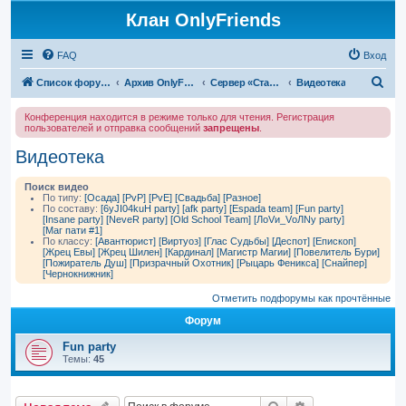
Клан OnlyFriends
FAQ
Вход
П
Список форумов
Архив OnlyFriends
Сервер «Сталинград»
Видеотека
о
Конференция находится в режиме только для чтения. Регистрация
и
пользователей и отправка сообщений
запрещены
.
с
Видеотека
к
Поиск видео
По типу:
[Осада]
[PvP]
[PvE]
[Свадьба]
[Разное]
По составу:
[6yJI04kuH party]
[afk party]
[Espada team]
[Fun party]
[Insane party]
[NeveR party]
[Old School Team]
[ЛоVи_VоЛNу party]
[Маг пати #1]
По классу:
[Авантюрист]
[Виртуоз]
[Глас Судьбы]
[Деспот]
[Епископ]
[Жрец Евы]
[Жрец Шилен]
[Кардинал]
[Магистр Магии]
[Повелитель Бури]
[Пожиратель Душ]
[Призрачный Охотник]
[Рыцарь Феникса]
[Снайпер]
[Чернокнижник]
Отметить подфорумы как прочтённые
Форум
Fun party
Темы:
45