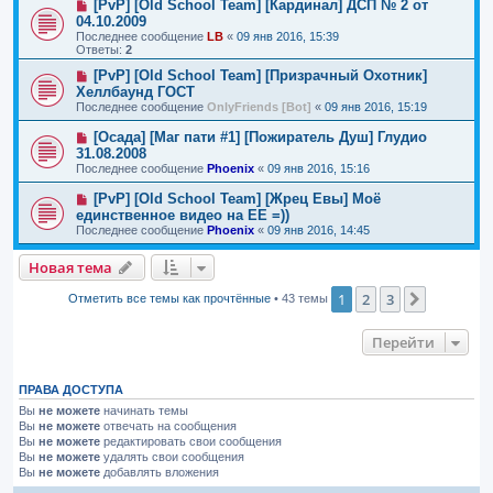
[PvP] [Old School Team] [Кардинал] ДСП № 2 от
04.10.2009
Последнее сообщение
LB
«
09 янв 2016, 15:39
Ответы:
2
[PvP] [Old School Team] [Призрачный Охотник]
Хеллбаунд ГОСТ
Последнее сообщение
OnlyFriends [Bot]
«
09 янв 2016, 15:19
[Осада] [Маг пати #1] [Пожиратель Душ] Глудио
31.08.2008
Последнее сообщение
Phoenix
«
09 янв 2016, 15:16
[PvP] [Old School Team] [Жрец Евы] Моё
единственное видео на ЕЕ =))
Последнее сообщение
Phoenix
«
09 янв 2016, 14:45
Новая тема
1
2
3
След.
Отметить все темы как прочтённые
• 43 темы
Перейти
ПРАВА ДОСТУПА
Вы
не можете
начинать темы
Вы
не можете
отвечать на сообщения
Вы
не можете
редактировать свои сообщения
Вы
не можете
удалять свои сообщения
Вы
не можете
добавлять вложения