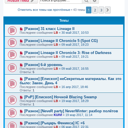
Поиск
Расширенный п
Новая тема
1
2
3
След.
Отметить все темы как прочтённые
• 43 темы
Темы
[Разное] 31 класс Lineage II
Последнее сообщение
LB
«
30 май 2017, 10:53
[Разное] Lineage II Chronicle 5 (Spot CG)
Последнее сообщение
LB
«
09 май 2017, 19:23
[Разное] Lineage II Chronicle 3: Rise of Darkness
Последнее сообщение
LB
«
09 май 2017, 19:21
[Разное] 6-й уровень
Последнее сообщение
LB
«
09 май 2017, 16:55
Ответы:
5
[Разное] [Епископ] неСекретные материалы. Как это
было: Закен. День 4
Последнее сообщение
LB
«
16 апр 2017, 18:46
Ответы:
1
[PvP] [Епископ] Ночной Blazing Swamp
Последнее сообщение
LB
«
19 мар 2017, 18:29
Ответы:
1
[Разное] [NeveR party] NeverWinter: разбор полётов
Последнее сообщение
KUlVl
«
19 мар 2017, 11:14
[Разное] [Рыцарь Феникса] IC +6
Последнее сообщение
LB
«
06 мар 2017, 22:31