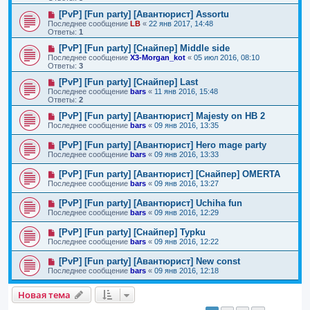
[PvP] [Fun party] [Авантюрист] Assortu
Последнее сообщение
LB
«
22 янв 2017, 14:48
Ответы:
1
[PvP] [Fun party] [Снайпер] Middle side
Последнее сообщение
X3-Morgan_kot
«
05 июл 2016, 08:10
Ответы:
3
[PvP] [Fun party] [Снайпер] Last
Последнее сообщение
bars
«
11 янв 2016, 15:48
Ответы:
2
[PvP] [Fun party] [Авантюрист] Majesty on HB 2
Последнее сообщение
bars
«
09 янв 2016, 13:35
[PvP] [Fun party] [Авантюрист] Hero mage party
Последнее сообщение
bars
«
09 янв 2016, 13:33
[PvP] [Fun party] [Авантюрист] [Снайпер] OMERTA
Последнее сообщение
bars
«
09 янв 2016, 13:27
[PvP] [Fun party] [Авантюрист] Uchiha fun
Последнее сообщение
bars
«
09 янв 2016, 12:29
[PvP] [Fun party] [Снайпер] Typku
Последнее сообщение
bars
«
09 янв 2016, 12:22
[PvP] [Fun party] [Авантюрист] New const
Последнее сообщение
bars
«
09 янв 2016, 12:18
Новая тема