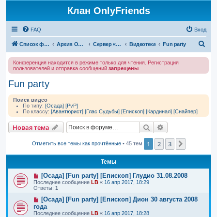
Клан OnlyFriends
FAQ
Вход
П
Список форумов
Архив OnlyFriends
Сервер «Сталинград»
Видеотека
Fun party
о
Конференция находится в режиме только для чтения. Регистрация
и
пользователей и отправка сообщений
запрещены
.
с
Fun party
к
Поиск видео
По типу:
[Осада]
[PvP]
По классу:
[Авантюрист]
[Глас Судьбы]
[Епископ]
[Кардинал]
[Снайпер]
Поиск
Расширенный п
Новая тема
1
2
3
След.
Отметить все темы как прочтённые
• 45 тем
Темы
[Осада] [Fun party] [Епископ] Глудио 31.08.2008
Последнее сообщение
LB
«
16 апр 2017, 18:29
Ответы:
1
[Осада] [Fun party] [Епископ] Дион 30 августа 2008
года
Последнее сообщение
LB
«
16 апр 2017, 18:28