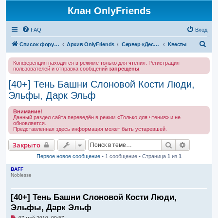
Клан OnlyFriends
FAQ
Вход
П
Список форумов
Архив OnlyFriends
Сервер «Десперион»
Квесты
о
Конференция находится в режиме только для чтения. Регистрация
и
пользователей и отправка сообщений
запрещены
.
с
[40+] Тень Башни Слоновой Кости Люди,
к
Эльфы, Дарк Эльф
Внимание!
Данный раздел сайта переведён в режим «Только для чтения» и не
обновляется.
Представленная здесь информация может быть устаревшей.
Поиск
Расширен
Закрыто
Первое новое сообщение
• 1 сообщение • Страница
1
из
1
BAFF
Noblesse
[40+] Тень Башни Слоновой Кости Люди,
Эльфы, Дарк Эльф
Н
07 май 2010, 09:57