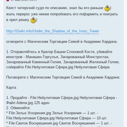
е
п
Квест читерский судя по описанию, знал бы его раньше
)
р
о
жаль перерос уже некем попробовать его пофармить и поиграть
ч
в орел решку
)
и
т
а
н
http://l2wiki.info/Under_the_Shadow_of_the_Ivory_Tower
н
о
е
оговорите с Магическим Торговцем Семой в Академии Хардина.
с
о
о
1. Отправляйтесь в Кратер Башни Слоновой Кости, убивайте
б
монстров - Манашен Горгулья, Зачарованный Монстроглаз,
щ
е
Зачарованный Каменный Голем, Зачарованный Железный Голем,
н
собирайте File:Небулитовая Сфера.jpg Небулитовая Сфера
и
е
Поговорите с Магическим Торговцем Семой в Академии Хардина:
Карта
1. Продайте - File:Небулитовая Сфера.jpg Небулитовая Сфера -
Файл:Adena.jpg 125 аден
2. Обменяйте:
* File:Зелье Ускорения.jpg Зелье Ускорения — 1 шт. -
File:Небулитовая Сфера.jpg Небулитовая Сфера — 10 шт.
* File:Свиток Воскрешения.jpg Свиток Воскрешения — 1 шт. -