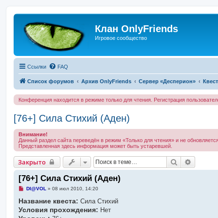
Клан OnlyFriends
Игровое сообщество
Ссылки
FAQ
Список форумов
Архив OnlyFriends
Сервер «Десперион»
Квес
Конференция находится в режиме только для чтения. Регистрация пользовате
[76+] Сила Стихий (Аден)
Внимание!
Данный раздел сайта переведён в режим «Только для чтения» и не обновляется
Представленная здесь информация может быть устаревшей.
Поиск
Расшир
Закрыто
[76+] Сила Стихий (Аден)
Н
DI@VOL
»
08 июл 2010, 14:20
е
Название квеста:
п
Сила Стихий
р
Условия прохождения:
Нет
о
ч