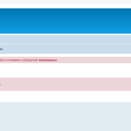
ты
лей и отправка сообщений
запрещены
.
.
енный поиск