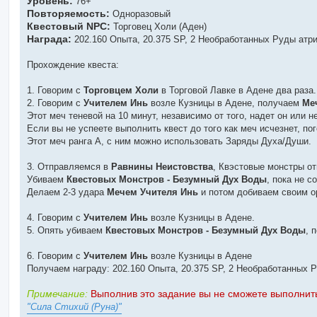
Уровень:
76+
и
Повторяемость:
Одноразовый
т
Квестовый NPC:
а
Торговец Холи (Аден)
н
Награда:
202.160 Опыта, 20.375 SP, 2 Необработанных Руды атри
н
о
е
Прохождение квеста:
с
о
о
1. Говорим с
Торговцем Холи
в Торговой Лавке в Адене два раза.
б
щ
2. Говорим с
Учителем Инь
возле Кузницы в Адене, получаем
Ме
е
Этот меч теневой на 10 минут, независимо от того, надет он или не
н
и
Если вы не успеете выполнить квест до того как меч исчезнет, по
е
Этот меч ранга А, с ним можно использовать Заряды Духа/Души.
3. Отправляемся в
Равнины Неистовства
, Квэстовые монстры от
Убиваем
Квестовых Монстров - Безумный Дух Воды
, пока не 
Делаем 2-3 удара
Мечем Учителя Инь
и потом добиваем своим о
4. Говорим с
Учителем Инь
возле Кузницы в Адене.
5. Опять убиваем
Квестовых Монстров - Безумный Дух Воды
, 
6. Говорим с
Учителем Инь
возле Кузницы в Адене
Получаем награду: 202.160 Опыта, 20.375 SP, 2 Необработанных 
Примечание:
Выполнив это задание вы не сможете выполнить
"Сила Стихий (Руна)"