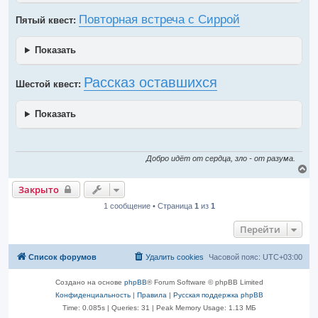
Повторная встреча с Сиррой
Пятый квест:
Показать
Рассказ оставшихся
Шестой квест:
Показать
Добро идёт от сердца, зло - от разума.
В
е
Закрыто
р
н
1 сообщение • Страница
1
из
1
у
т
Перейти
ь
с
я
Список форумов
Удалить cookies
Часовой пояс:
UTC+03:00
к
н
а
Создано на основе
phpBB
® Forum Software © phpBB Limited
ч
Конфиденциальность
|
Правила
|
Русская поддержка phpBB
а
л
Time: 0.085s
|
Queries: 31
| Peak Memory Usage: 1.13 МБ
у