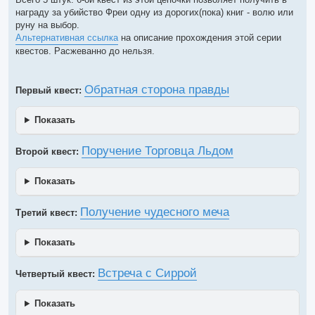
о
ч
награду за убийство Фреи одну из дорогих(пока) книг - волю или
и
руну на выбор.
т
а
Альтернативная ссылка
на описание прохождения этой серии
н
квестов. Расжеванно до нельзя.
н
о
е
с
о
Обратная сторона правды
Первый квест:
о
б
щ
Показать
е
н
и
е
Поручение Торговца Льдом
Второй квест:
Показать
Получение чудесного меча
Третий квест:
Показать
Встреча с Сиррой
Четвертый квест:
Показать