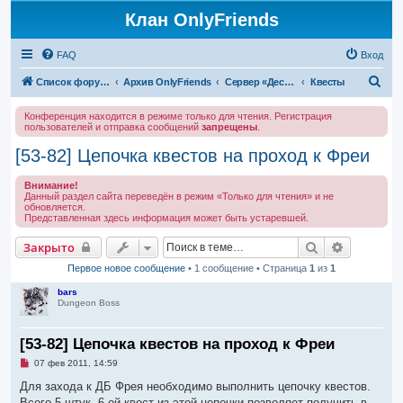
Клан OnlyFriends
FAQ
Вход
П
Список форумов
Архив OnlyFriends
Сервер «Десперион»
Квесты
о
Конференция находится в режиме только для чтения. Регистрация
и
пользователей и отправка сообщений
запрещены
.
с
[53-82] Цепочка квестов на проход к Фреи
к
Внимание!
Данный раздел сайта переведён в режим «Только для чтения» и не
обновляется.
Представленная здесь информация может быть устаревшей.
Поиск
Расширен
Закрыто
Первое новое сообщение
• 1 сообщение • Страница
1
из
1
bars
Dungeon Boss
[53-82] Цепочка квестов на проход к Фреи
Н
07 фев 2011, 14:59
е
п
Для захода к ДБ Фрея необходимо выполнить цепочку квестов.
р
Всего 5 штук. 6-ой квест из этой цепочки позволяет получить в