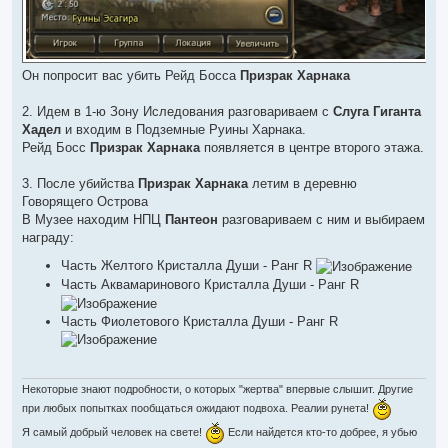
Он попросит вас убить Рейд Босса
Призрак Харнака
2. Идем в 1-ю Зону Иследования разговариваем с
Слуга Гиганта
Хадел
и входим в Подземные Руины Харнака.
Рейд Босс
Призрак Харнака
появляется в центре второго этажа.
3. После убийства
Призрак Харнака
летим в деревню
Говорящего Острова
В Музее находим НПЦ
Пантеон
разговариваем с ним и выбираем
награду:
Часть Желтого Кристалла Души - Ранг R
Часть Аквамаринового Кристалла Души - Ранг R
Часть Фиолетового Кристалла Души - Ранг R
Некоторые знают подробности, о которых "жертва" впервые слышит. Другие
при любых попытках пообщаться ожидают подвоха. Реалии рунета!
Я самый добрый человек на свете!
Если найдется кто-то добрее, я убью