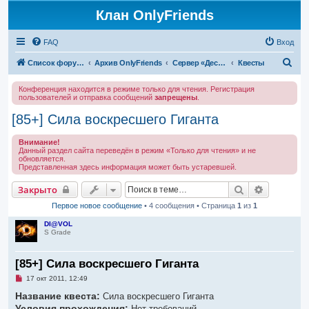
Клан OnlyFriends
FAQ
Вход
П
Список форумов
Архив OnlyFriends
Сервер «Десперион»
Квесты
о
Конференция находится в режиме только для чтения. Регистрация
и
пользователей и отправка сообщений
запрещены
.
с
[85+] Сила воскресшего Гиганта
к
Внимание!
Данный раздел сайта переведён в режим «Только для чтения» и не
обновляется.
Представленная здесь информация может быть устаревшей.
Поиск
Расширен
Закрыто
Первое новое сообщение
• 4 сообщения • Страница
1
из
1
DI@VOL
S Grade
[85+] Сила воскресшего Гиганта
Н
17 окт 2011, 12:49
е
Название квеста:
п
Сила воскресшего Гиганта
р
Условия прохождения:
Нет требований