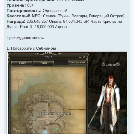
о
Уровень:
ч
85+
и
Повторяемость:
Одноразовый
т
Квестовый NPC:
а
Себион (Руины Эсагиры, Говорящий Остров)
н
Награда:
235,645,257 Опыта, 97,634,343 SP, Часть Кристалла
н
о
Души - Ранг R, 16,000,000 Адены.
е
с
о
Прохождение квеста:
о
б
щ
1. Поговорите с
Себионом
е
н
и
е