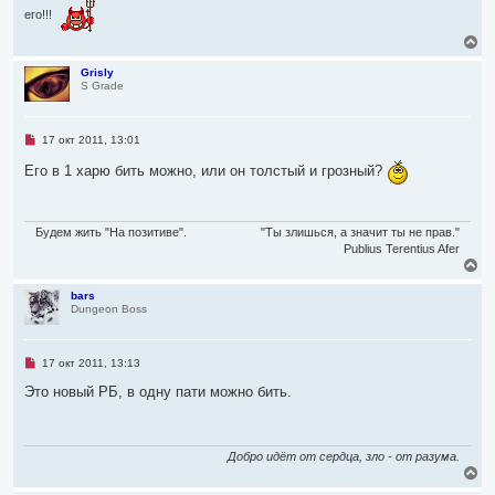
его!!!
В
е
р
Grisly
S Grade
н
у
т
ь
Н
17 окт 2011, 13:01
с
е
я
п
Его в 1 харю бить можно, или он толстый и грозный?
р
к
о
н
ч
а
и
ч
т
Будем жить "На позитиве".
"Ты злишься, а значит ты не прав."
а
а
Publius Terentius Afer
л
н
В
н
у
е
о
р
bars
е
Dungeon Boss
н
с
о
у
о
т
б
ь
Н
17 окт 2011, 13:13
щ
с
е
е
я
п
Это новый РБ, в одну пати можно бить.
н
р
к
и
о
е
н
ч
а
и
ч
т
Добро идёт от сердца, зло - от разума.
а
а
В
л
н
е
н