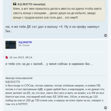
р
K@JIUCTO писал(а):
о
ч
блин, а вот мне пришлось делать квесты на адену чтобы както
и
свесть конци с концами.... денег даше на дк небыло, авадо
т
а
конци с трудом купил осв тело дал... спс ему!!!
н
н
о
хм, я же тебе ДК сет дал и вальку +4. Ну и на профу накинул
е
5кк...
с
о
В
о
е
б
р
K@JIUCTO
щ
No Grade
н
е
у
н
т
и
е
ь
Н
16 сен 2013, 08:14
с
е
я
п
и тебе спс за дк с валей... у меня сейчас в кармане 4кк....
р
к
о
н
ч
а
и
ч
т
Аватар пользователя
а
а
K@JIUCTO
л
н
я был когда то СПСом, потом хавком, потом злобным некром, и ножем ПВ,
н
у
потом я стал противным АДВ, и даже арбой был, и варлордом, и не думал что
о
е
меня затянет на ЕЕ, ее это все, никто без него и жить не может, а в ХФ ее все
с
боятся как огня, последний мой перс ЕЕ 1834 пвп, 241пк, в месяц до 120
о
побед на оли от 250 до 730 очков оли, и неразу не взял героя за ее, говорит о
о
том что я НУП!!!!!
б
В
щ
е