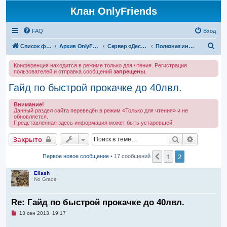
Клан OnlyFriends
FAQ
Вход
П
Список форумов
Архив OnlyFriends
Сервер «Десперион»
Полезная информация
о
Конференция находится в режиме только для чтения. Регистрация
и
пользователей и отправка сообщений
запрещены
.
с
Гайд по быстрой прокачке до 40лвл.
к
Внимание!
Данный раздел сайта переведён в режим «Только для чтения» и не
обновляется.
Представленная здесь информация может быть устаревшей.
Поиск
Расширен
Закрыто
1
2
Пред.
Первое новое сообщение
• 17 сообщений
Eliash
No Grade
Re: Гайд по быстрой прокачке до 40лвл.
Н
13 сен 2013, 19:17
е
п