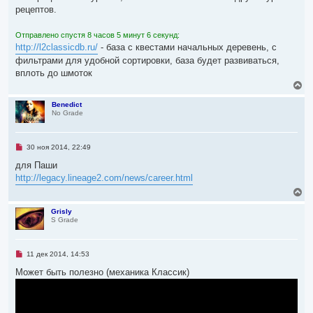
и
ч
рецептов.
т
а
а
л
н
Отправлено спустя 8 часов 5 минут 6 секунд:
н
у
о
http://l2classicdb.ru/
- база с квестами начальных деревень, с
е
фильтрами для удобной сортировки, база будет развиваться,
с
о
вплоть до шмоток
о
В
б
е
щ
е
р
Benedict
н
No Grade
н
и
у
е
т
ь
Н
30 ноя 2014, 22:49
с
е
я
п
для Паши
р
к
http://legacy.lineage2.com/news/career.html
о
н
ч
В
а
и
е
ч
т
р
а
Grisly
а
S Grade
н
л
н
у
н
у
о
т
е
ь
Н
11 дек 2014, 14:53
с
с
е
о
я
п
Может быть полезно (механика Классик)
о
р
к
б
о
н
щ
ч
е
а
и
н
ч
т