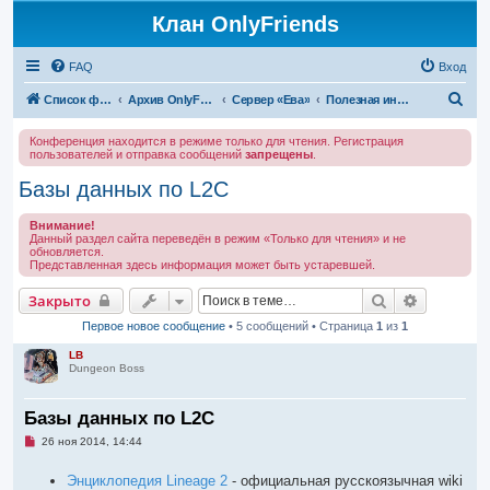
Клан OnlyFriends
FAQ
Вход
П
Список форумов
Архив OnlyFriends
Сервер «Ева»
Полезная информация
о
Конференция находится в режиме только для чтения. Регистрация
и
пользователей и отправка сообщений
запрещены
.
с
Базы данных по L2C
к
Внимание!
Данный раздел сайта переведён в режим «Только для чтения» и не
обновляется.
Представленная здесь информация может быть устаревшей.
Поиск
Расширен
Закрыто
Первое новое сообщение
• 5 сообщений • Страница
1
из
1
LB
Dungeon Boss
Базы данных по L2C
Н
26 ноя 2014, 14:44
е
п
Энциклопедия Lineage 2
- официальная русскоязычная wiki
р