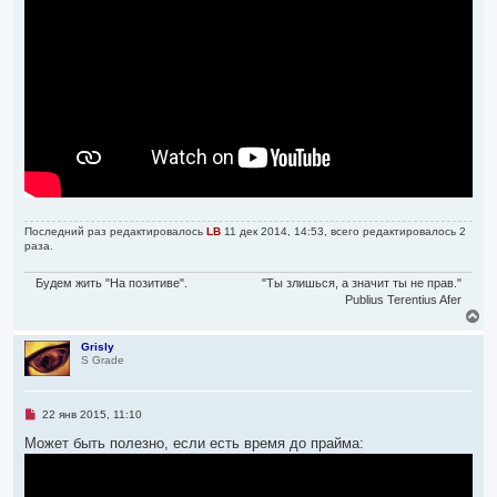
и
а
а
е
л
н
н
у
о
е
с
о
о
б
щ
е
н
и
е
Последний раз редактировалось
LB
11 дек 2014, 14:53, всего редактировалось 2
раза.
Будем жить "На позитиве".
"Ты злишься, а значит ты не прав."
Publius Terentius Afer
В
е
р
Grisly
S Grade
н
у
т
ь
Н
22 янв 2015, 11:10
с
е
я
п
Может быть полезно, если есть время до прайма:
р
к
о
н
ч
а
и