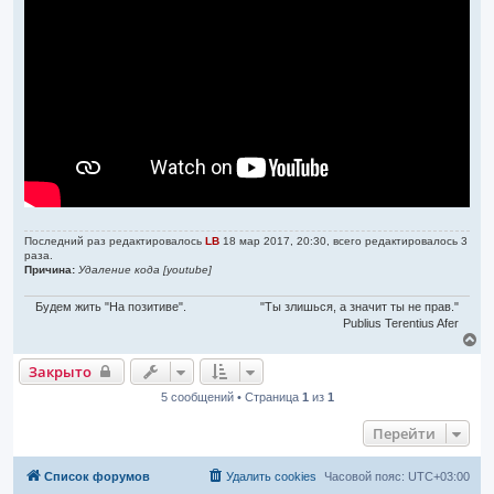
ч
т
а
а
л
н
н
у
о
е
с
о
о
б
щ
е
н
и
е
Последний раз редактировалось
LB
18 мар 2017, 20:30, всего редактировалось 3
раза.
Причина:
Удаление кода [youtube]
Будем жить "На позитиве".
"Ты злишься, а значит ты не прав."
Publius Terentius Afer
В
е
Закрыто
р
н
5 сообщений • Страница
1
из
1
у
т
Перейти
ь
с
я
Список форумов
Удалить cookies
Часовой пояс:
UTC+03:00
к
н