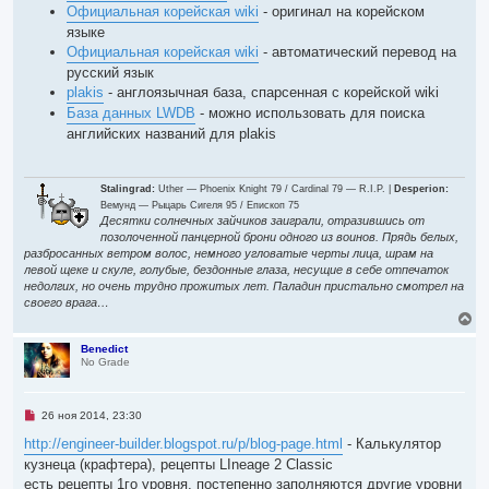
о
Официальная корейская wiki
- оригинал на корейском
ч
и
языке
т
Официальная корейская wiki
- автоматический перевод на
а
н
русский язык
н
plakis
- англоязычная база, спарсенная с корейской wiki
о
е
База данных LWDB
- можно использовать для поиска
с
английских названий для plakis
о
о
б
щ
е
Stalingrad:
Uther — Phoenix Knight 79 / Cardinal 79 — R.I.P. |
Desperion:
н
Вемунд — Рыцарь Сигеля 95 / Епископ 75
и
Десятки солнечных зайчиков заиграли, отразившись от
е
позолоченной панцерной брони одного из воинов. Прядь белых,
разбросанных ветром волос, немного угловатые черты лица, шрам на
левой щеке и скуле, голубые, бездонные глаза, несущие в себе отпечаток
недолгих, но очень трудно прожитых лет. Паладин пристально смотрел на
своего врага…
В
е
р
Benedict
No Grade
н
у
т
ь
Н
26 ноя 2014, 23:30
с
е
я
п
http://engineer-builder.blogspot.ru/p/blog-page.html
- Калькулятор
р
к
кузнеца (крафтера), рецепты LIneage 2 Classic
о
н
ч
есть рецепты 1го уровня, постепенно заполняются другие уровни
а