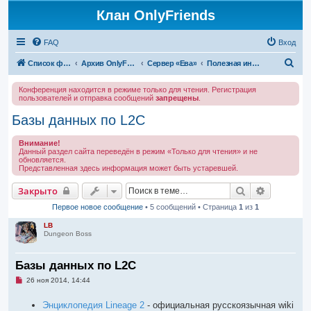
Клан OnlyFriends
FAQ
Вход
П
Список форумов
Архив OnlyFriends
Сервер «Ева»
Полезная информация
о
Конференция находится в режиме только для чтения. Регистрация
и
пользователей и отправка сообщений
запрещены
.
с
Базы данных по L2C
к
Внимание!
Данный раздел сайта переведён в режим «Только для чтения» и не
обновляется.
Представленная здесь информация может быть устаревшей.
Поиск
Расширен
Закрыто
Первое новое сообщение
• 5 сообщений • Страница
1
из
1
LB
Dungeon Boss
Базы данных по L2C
Н
26 ноя 2014, 14:44
е
п
Энциклопедия Lineage 2
- официальная русскоязычная wiki
р