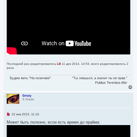
и
а
а
е
л
н
н
у
о
е
с
о
о
б
щ
е
н
и
е
Последний раз редактировалось
LB
11 дек 2014, 14:53, всего редактировалось 2
раза.
Будем жить "На позитиве".
"Ты злишься, а значит ты не прав."
Publius Terentius Afer
В
е
р
Grisly
S Grade
н
у
т
ь
Н
22 янв 2015, 11:10
с
е
я
п
Может быть полезно, если есть время до прайма:
р
к
о
н
ч
а
и