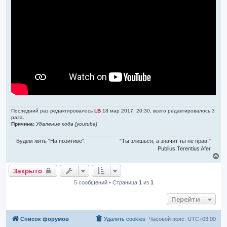
ч
т
а
а
л
н
н
у
о
е
с
о
о
б
щ
е
н
и
е
Последний раз редактировалось
LB
18 мар 2017, 20:30, всего редактировалось 3
раза.
Причина:
Удаление кода [youtube]
Будем жить "На позитиве".
"Ты злишься, а значит ты не прав."
Publius Terentius Afer
В
е
Закрыто
р
н
5 сообщений • Страница
1
из
1
у
т
Перейти
ь
с
я
Список форумов
Удалить cookies
Часовой пояс:
UTC+03:00
к
н