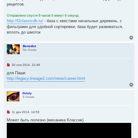
и
ч
рецептов.
т
а
а
л
н
Отправлено спустя 8 часов 5 минут 6 секунд:
н
у
о
http://l2classicdb.ru/
- база с квестами начальных деревень, с
е
фильтрами для удобной сортировки, база будет развиваться,
с
о
вплоть до шмоток
о
В
б
е
щ
е
р
Benedict
н
No Grade
н
и
у
е
т
ь
Н
30 ноя 2014, 22:49
с
е
я
п
для Паши
р
к
http://legacy.lineage2.com/news/career.html
о
н
ч
В
а
и
е
ч
т
р
а
Grisly
а
S Grade
н
л
н
у
н
у
о
т
е
ь
Н
11 дек 2014, 14:53
с
с
е
о
я
п
Может быть полезно (механика Классик)
о
р
к
б
о
н
щ
ч
е
а
и
н
ч
т