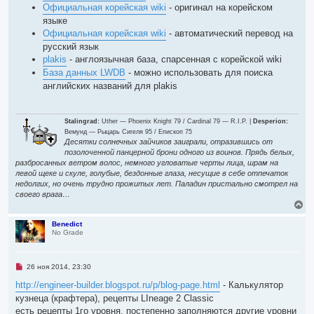
о
Официальная корейская wiki
- оригинал на корейском
ч
и
языке
т
Официальная корейская wiki
- автоматический перевод на
а
н
русский язык
н
plakis
- англоязычная база, спарсенная с корейской wiki
о
е
База данных LWDB
- можно использовать для поиска
с
английских названий для plakis
о
о
б
щ
е
Stalingrad:
Uther — Phoenix Knight 79 / Cardinal 79 — R.I.P. |
Desperion:
н
Вемунд — Рыцарь Сигеля 95 / Епископ 75
и
Десятки солнечных зайчиков заиграли, отразившись от
е
позолоченной панцерной брони одного из воинов. Прядь белых,
разбросанных ветром волос, немного угловатые черты лица, шрам на
левой щеке и скуле, голубые, бездонные глаза, несущие в себе отпечаток
недолгих, но очень трудно прожитых лет. Паладин пристально смотрел на
своего врага…
В
е
р
Benedict
No Grade
н
у
т
ь
Н
26 ноя 2014, 23:30
с
е
я
п
http://engineer-builder.blogspot.ru/p/blog-page.html
- Калькулятор
р
к
кузнеца (крафтера), рецепты LIneage 2 Classic
о
н
ч
есть рецепты 1го уровня, постепенно заполняются другие уровни
а