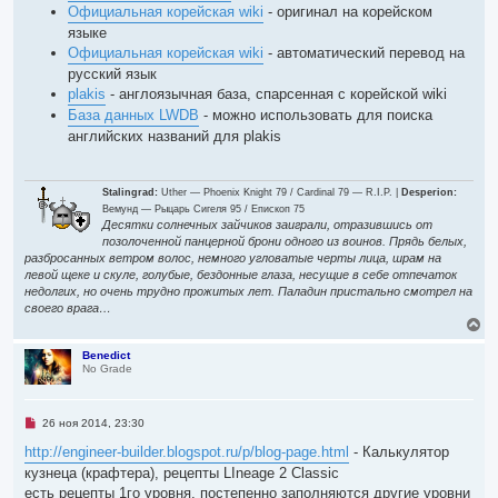
о
Официальная корейская wiki
- оригинал на корейском
ч
и
языке
т
Официальная корейская wiki
- автоматический перевод на
а
н
русский язык
н
plakis
- англоязычная база, спарсенная с корейской wiki
о
е
База данных LWDB
- можно использовать для поиска
с
английских названий для plakis
о
о
б
щ
е
Stalingrad:
Uther — Phoenix Knight 79 / Cardinal 79 — R.I.P. |
Desperion:
н
Вемунд — Рыцарь Сигеля 95 / Епископ 75
и
Десятки солнечных зайчиков заиграли, отразившись от
е
позолоченной панцерной брони одного из воинов. Прядь белых,
разбросанных ветром волос, немного угловатые черты лица, шрам на
левой щеке и скуле, голубые, бездонные глаза, несущие в себе отпечаток
недолгих, но очень трудно прожитых лет. Паладин пристально смотрел на
своего врага…
В
е
р
Benedict
No Grade
н
у
т
ь
Н
26 ноя 2014, 23:30
с
е
я
п
http://engineer-builder.blogspot.ru/p/blog-page.html
- Калькулятор
р
к
кузнеца (крафтера), рецепты LIneage 2 Classic
о
н
ч
есть рецепты 1го уровня, постепенно заполняются другие уровни
а