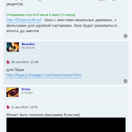
и
ч
рецептов.
т
а
а
л
н
Отправлено спустя 8 часов 5 минут 6 секунд:
н
у
о
http://l2classicdb.ru/
- база с квестами начальных деревень, с
е
фильтрами для удобной сортировки, база будет развиваться,
с
о
вплоть до шмоток
о
В
б
е
щ
е
р
Benedict
н
No Grade
н
и
у
е
т
ь
Н
30 ноя 2014, 22:49
с
е
я
п
для Паши
р
к
http://legacy.lineage2.com/news/career.html
о
н
ч
В
а
и
е
ч
т
р
а
Grisly
а
S Grade
н
л
н
у
н
у
о
т
е
ь
Н
11 дек 2014, 14:53
с
с
е
о
я
п
Может быть полезно (механика Классик)
о
р
к
б
о
н
щ
ч
е
а
и
н
ч
т