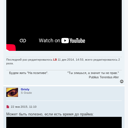
и
а
а
е
л
н
н
у
о
е
с
о
о
б
щ
е
н
и
е
Последний раз редактировалось
LB
11 дек 2014, 14:53, всего редактировалось 2
раза.
Будем жить "На позитиве".
"Ты злишься, а значит ты не прав."
Publius Terentius Afer
В
е
р
Grisly
S Grade
н
у
т
ь
Н
22 янв 2015, 11:10
с
е
я
п
Может быть полезно, если есть время до прайма:
р
к
о
н
ч
а
и