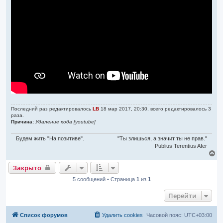
ч
т
а
а
л
н
н
у
о
е
с
о
о
б
щ
е
н
и
е
Последний раз редактировалось
LB
18 мар 2017, 20:30, всего редактировалось 3
раза.
Причина:
Удаление кода [youtube]
Будем жить "На позитиве".
"Ты злишься, а значит ты не прав."
Publius Terentius Afer
В
е
Закрыто
р
н
5 сообщений • Страница
1
из
1
у
т
Перейти
ь
с
я
Список форумов
Удалить cookies
Часовой пояс:
UTC+03:00
к
н