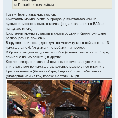
LB писал(а):
о
ч
Подробнее пожалуйста...
и
т
а
Fuse - Переплавка кристаллов.
н
Кристаллы можно купить у продавца кристаллов или на
н
о
аукционе, можно выбить с мобов. (когда я качался на БАМах, -
е
нападало много).
с
о
Кристаллы можно вставить в слоты оружия и брони, они дают
о
разнообразные прибавки.
б
щ
В оружие - крит рейт, доп. дмг. по мобам (у меня сейчас стоит 3
е
кристалла по 4,7% дамаги по мобам)... и прочее.
н
и
В броню - защита от урона от мобов (у меня сейчас стоит 4 кри,
е
примерно по 5% защиты) и другие.
Короче - вещь полезная. И при выборе шмота и пушки стоит
учитывать кол-во кристаллов, которые можно в нее впихнуть.
Простая шмотка (белая) - 2 кри, Редкая -3 кри, Собираемая
(Аватарная или хз как, короче желтая) - 4 кри.