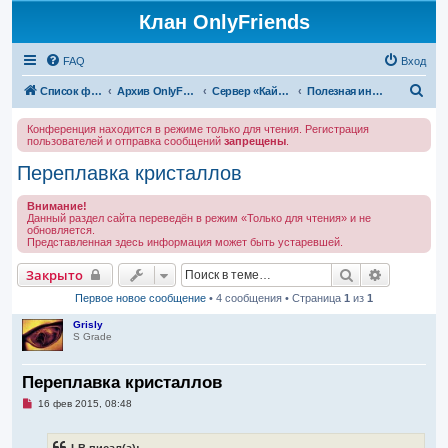
Клан OnlyFriends
FAQ
Вход
П
Список форумов
Архив OnlyFriends
Сервер «Кайатор»
Полезная информация
о
Конференция находится в режиме только для чтения. Регистрация
и
пользователей и отправка сообщений
запрещены
.
с
Переплавка кристаллов
к
Внимание!
Данный раздел сайта переведён в режим «Только для чтения» и не
обновляется.
Представленная здесь информация может быть устаревшей.
Поиск
Расширен
Закрыто
Первое новое сообщение
• 4 сообщения • Страница
1
из
1
Grisly
S Grade
Переплавка кристаллов
Н
16 фев 2015, 08:48
е
п
р