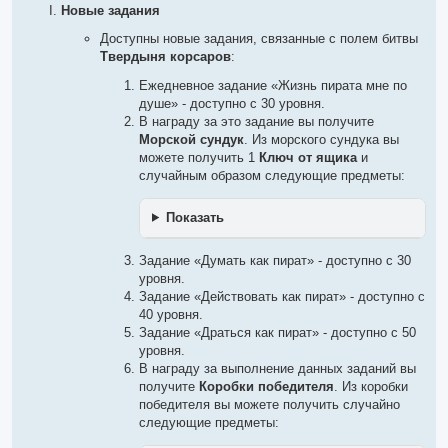
о
Новые задания
ч
и
Доступны новые задания, связанные с полем битвы
т
а
Твердыня корсаров
:
н
н
Ежедневное задание «Жизнь пирата мне по
о
е
душе» - доступно с 30 уровня.
с
В награду за это задание вы получите
о
о
Морской сундук
. Из морского сундука вы
б
можете получить 1
Ключ от ящика
и
щ
е
случайным образом следующие предметы:
н
и
е
Показать
Задание «Думать как пират» - доступно с 30
уровня.
Задание «Действовать как пират» - доступно с
40 уровня.
Задание «Драться как пират» - доступно с 50
уровня.
В награду за выполнение данных заданий вы
получите
Коробки победителя
. Из коробки
победителя вы можете получить случайно
следующие предметы: