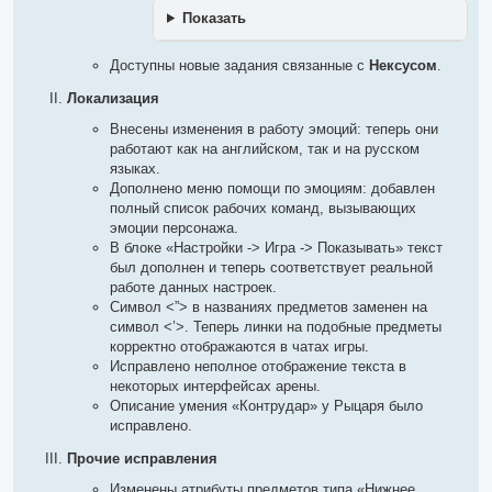
Показать
Доступны новые задания связанные с
Нексусом
.
Локализация
Внесены изменения в работу эмоций: теперь они
работают как на английском, так и на русском
языках.
Дополнено меню помощи по эмоциям: добавлен
полный список рабочих команд, вызывающих
эмоции персонажа.
В блоке «Настройки -> Игра -> Показывать» текст
был дополнен и теперь соответствует реальной
работе данных настроек.
Символ <”> в названиях предметов заменен на
символ <’>. Теперь линки на подобные предметы
корректно отображаются в чатах игры.
Исправлено неполное отображение текста в
некоторых интерфейсах арены.
Описание умения «Контрудар» у Рыцаря было
исправлено.
Прочие исправления
Изменены атрибуты предметов типа «Нижнее