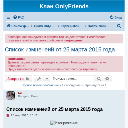
Клан OnlyFriends
FAQ
Вход
П
Список форумов
Архив OnlyFriends
Сервер «Кайатор»
Полезная информация
о
Конференция находится в режиме только для чтения. Регистрация
и
пользователей и отправка сообщений
запрещены
.
с
Список измненеий от 25 марта 2015 года
к
Внимание!
Данный раздел сайта переведён в режим «Только для чтения» и не
обновляется.
Представленная здесь информация может быть устаревшей.
Поиск
Расширен
Закрыто
Первое новое сообщение
• 1 сообщение • Страница
1
из
1
LB
Dungeon Boss
Список измненеий от 25 марта 2015 года
Н
25 мар 2015, 15:12
е
п
р