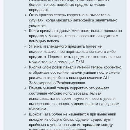
белье»: теперь подобные предметы можно
передавать.
Окно брокера теперь корректно вызывается в
случаях, когда масштаб интерфейса значительно
увеличен.
Книги призыва ездовых животных, выставленные на
продажу у брокера, теперь корректно находятся с
помощью поиска.
Ячейка извлекаемого предмета более не
подсвечивается при перетаскивании какого-либо
предмета. Переместить предмет в окно извлечения
можно только с помощью ПКМ.
Кнопка блокировки панели умений теперь корректно
отображает состояние панели умений после смены
режима интерфейса с помощью клавиши ALT:
Заблокировано/Разблокировано.
Панель умений теперь корректно отображает
состояние «Можно использовать/Нельзя
использовать» во время изучения нового уровня
вынесенного на панель умения верхом на ездовом
животном.
Шрифт чата более не изменяется при вынесении
вкладки из общего блока. Однако, существует
проблема с увеличенными интервалами между
строками в вынесенной вкладке.