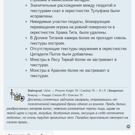
Значительные расхождения между геодатой и
текстурами скал в окрестностях Тулуфана были
исправлены.
Невидимые участки геодаты, блокирующие
перемещения игрока на ровной поверхности в
окрестностях Храма Тита, были удалены.
В Долине Титанов камера более не проходит сквозь
текстуры построек.
Отсутствующие текстуры окружения в окрестностях
Цитадели Пыток были добавлены.
Монстры в Лесу Тиркай более не застревают в
текстурах.
Монстры в Арахнее более не застревают в
текстурах.
Stalingrad:
Uther — Phoenix Knight 79 / Cardinal 79 — R.I.P. |
Desperion:
Вемунд — Рыцарь Сигеля 95 / Епископ 75
Десятки солнечных зайчиков заиграли, отразившись от
позолоченной панцерной брони одного из воинов. Прядь белых,
разбросанных ветром волос, немного угловатые черты лица, шрам на
левой щеке и скуле, голубые, бездонные глаза, несущие в себе отпечаток
недолгих, но очень трудно прожитых лет. Паладин пристально смотрел на
своего врага…
В
е
р