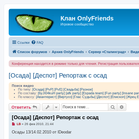
Клан OnlyFriends
Игровое сообщество
Ссылки
FAQ
Список форумов
Архив OnlyFriends
Сервер «Сталинград»
Виде
Конференция находится в режиме только для чтения. Регистрация пользовате
[Осада] [Деспот] Репортаж с осад
Поиск видео
По типу:
[Осада]
[PvP]
[PvE]
[Свадьба]
[Разное]
По составу:
[6yJI04kuH party]
[afk party]
[Espada team]
[Fun party]
[Insane par
По классу:
[Авантюрист]
[Виртуоз]
[Глас Судьбы]
[Деспот]
[Епископ]
[Жрец Е
Поиск
Расшир
Ответить
[Осада] [Деспот] Репортаж с осад
Н
LB
»
26 фев 2010, 21:44
е
п
Осады 13/14.02.2010 от lDeodar
р
о