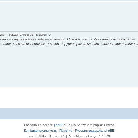
нд — Рыцарь Сигеля 95 / Епископ 75
енной панцерной брони одного из воинов. Прядь белых, разбросанных ветром волос,
ие в себе отпечаток недолгих, но очень трудно прожитых лет. Паладин пристально 
Создано на основе
phpBB
® Forum Software © phpBB Limited
Конфиденциальность
|
Правила
|
Русская поддержка phpBB
Time: 0.108s
|
Queries: 31
| Peak Memory Usage: 1.16 МБ