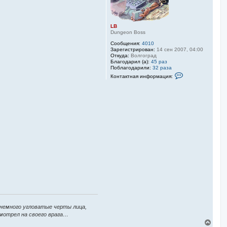
LB
Dungeon Boss
Сообщения:
4010
Зарегистрирован:
14 сен 2007, 04:00
Откуда:
Волгоград
Благодарил (а):
45 раз
Поблагодарили:
32 раза
К
Контактная информация:
о
н
т
а
к
т
н
а
я
и
н
ф
о
р
м
а
ц
и
я
п
о
 немного угловатые черты лица,
л
ь
смотрел на своего врага…
з
В
о