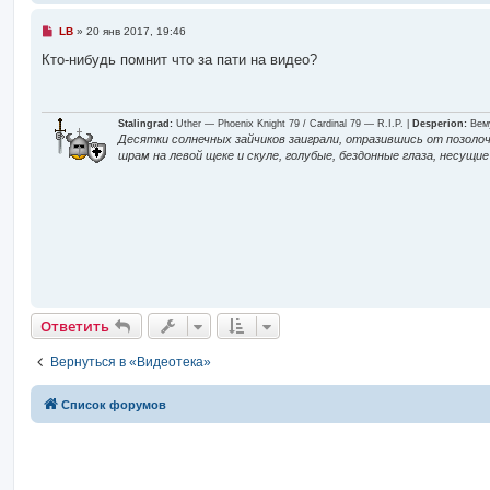
и
Н
LB
»
20 янв 2017, 19:46
е
п
Кто-нибудь помнит что за пати на видео?
р
з
о
ч
и
в
т
Stalingrad:
Uther — Phoenix Knight 79 / Cardinal 79 — R.I.P. |
Desperion:
Вему
а
Десятки солнечных зайчиков заиграли, отразившись от позолоч
н
шрам на левой щеке и скуле, голубые, бездонные глаза, несущ
н
е
о
е
с
о
с
о
б
щ
е
т
н
и
е
и
Ответить
Вернуться в «Видеотека»
в
Список форумов
и
д