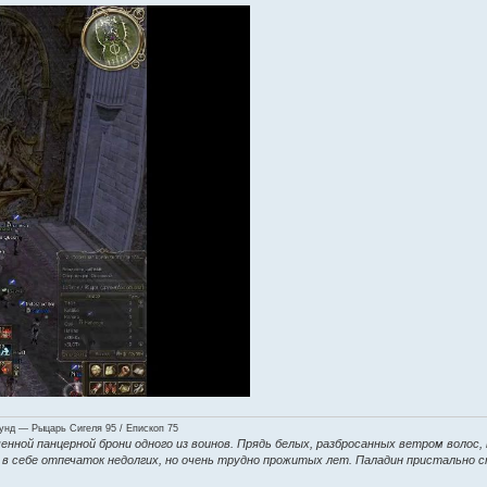
нд — Рыцарь Сигеля 95 / Епископ 75
енной панцерной брони одного из воинов. Прядь белых, разбросанных ветром волос,
ие в себе отпечаток недолгих, но очень трудно прожитых лет. Паладин пристально 