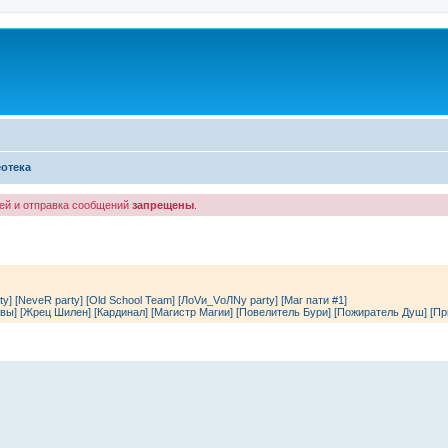
отека
лей и отправка сообщений
запрещены
.
ty]
[NeveR party]
[Old School Team]
[ЛоVи_VоЛNу party]
[Маг пати #1]
вы]
[Жрец Шилен]
[Кардинал]
[Магистр Магии]
[Повелитель Бури]
[Пожиратель Душ]
[Пр
енный поиск