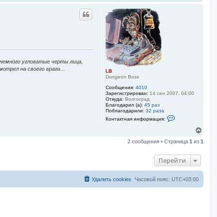
е
в
р
а
н
т
у
е
л
т
я
ь
L
с
B
я
к
 немного угловатые черты лица,
н
смотрел на своего врага…
а
LB
ч
Dungeon Boss
а
Сообщения:
4010
л
Зарегистрирован:
14 сен 2007, 04:00
у
Откуда:
Волгоград
Благодарил (а):
45 раз
Поблагодарили:
32 раза
К
Контактная информация:
о
н
В
т
е
а
2 сообщения • Страница
1
из
1
р
к
н
т
у
н
Перейти
а
т
я
ь
и
с
Удалить cookies
Часовой пояс:
UTC+03:00
н
я
ф
к
о
н
р
м
а
а
ч
ц