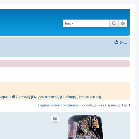
Поиск
Расши
Вход
израчный Охотник]
[Рыцарь Феникса]
[Снайпер]
[Чернокнижник]
Первое новое сообщение
• 2 сообщения • Страница
1
из
1