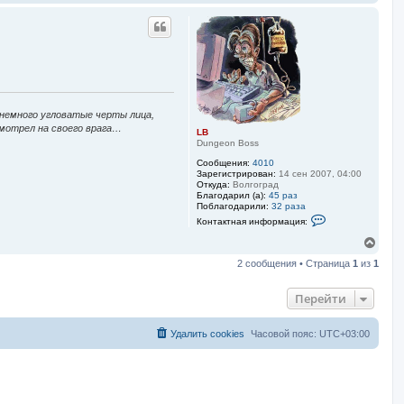
е
в
р
а
н
т
у
е
л
т
я
ь
L
с
B
я
к
 немного угловатые черты лица,
н
смотрел на своего врага…
а
LB
ч
Dungeon Boss
а
Сообщения:
4010
л
Зарегистрирован:
14 сен 2007, 04:00
у
Откуда:
Волгоград
Благодарил (а):
45 раз
Поблагодарили:
32 раза
К
Контактная информация:
о
н
В
т
е
а
2 сообщения • Страница
1
из
1
р
к
н
т
у
н
Перейти
а
т
я
ь
и
с
Удалить cookies
Часовой пояс:
UTC+03:00
н
я
ф
к
о
н
р
м
а
а
ч
ц