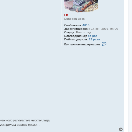
LB
Dungeon Boss
Сообщения:
4010
Зарегистрирован:
14 сен 2007, 04:00
Откуда:
Волгоград
Благодарил (а):
45 раз
Поблагодарили:
32 раза
К
Контактная информация:
о
н
т
а
к
т
н
а
я
и
н
ф
о
р
м
а
ц
и
я
п
о
 немного угловатые черты лица,
л
ь
смотрел на своего врага…
з
В
о