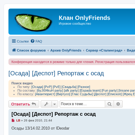
Клан OnlyFriends
Игровое сообщество
Ссылки
FAQ
Список форумов
Архив OnlyFriends
Сервер «Сталинград»
Виде
Конференция находится в режиме только для чтения. Регистрация пользовате
[Осада] [Деспот] Репортаж с осад
Поиск видео
По типу:
[Осада]
[PvP]
[PvE]
[Свадьба]
[Разное]
По составу:
[6yJI04kuH party]
[afk party]
[Espada team]
[Fun party]
[Insane par
По классу:
[Авантюрист]
[Виртуоз]
[Глас Судьбы]
[Деспот]
[Епископ]
[Жрец Е
Поиск
Расшир
Ответить
[Осада] [Деспот] Репортаж с осад
Н
LB
»
26 фев 2010, 21:44
е
п
Осады 13/14.02.2010 от lDeodar
р
о