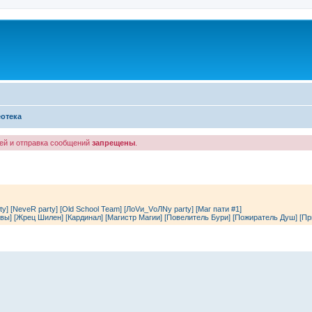
отека
лей и отправка сообщений
запрещены
.
ty]
[NeveR party]
[Old School Team]
[ЛоVи_VоЛNу party]
[Маг пати #1]
вы]
[Жрец Шилен]
[Кардинал]
[Магистр Магии]
[Повелитель Бури]
[Пожиратель Душ]
[Пр
енный поиск