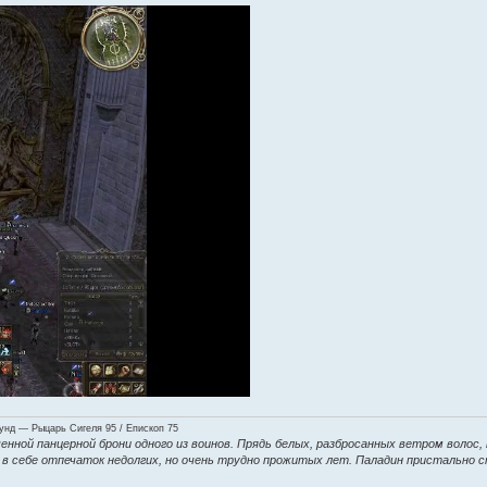
нд — Рыцарь Сигеля 95 / Епископ 75
енной панцерной брони одного из воинов. Прядь белых, разбросанных ветром волос,
ие в себе отпечаток недолгих, но очень трудно прожитых лет. Паладин пристально 