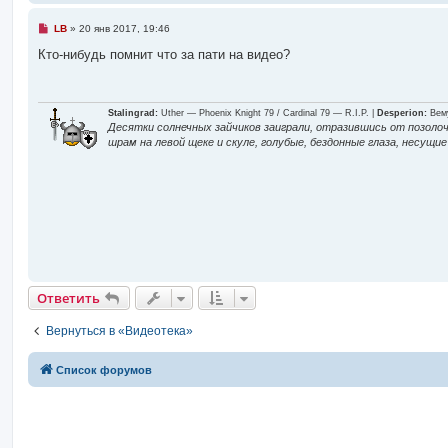
и
Н
LB
»
20 янв 2017, 19:46
е
п
Кто-нибудь помнит что за пати на видео?
р
з
о
ч
и
в
т
Stalingrad:
Uther — Phoenix Knight 79 / Cardinal 79 — R.I.P. |
Desperion:
Вему
а
Десятки солнечных зайчиков заиграли, отразившись от позолоч
н
шрам на левой щеке и скуле, голубые, бездонные глаза, несущ
н
е
о
е
с
о
с
о
б
щ
е
т
н
и
е
и
Ответить
Вернуться в «Видеотека»
в
Список форумов
и
д