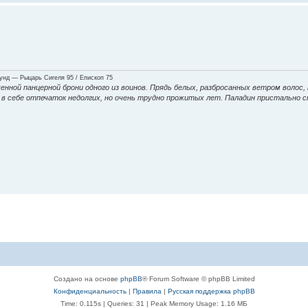
нд — Рыцарь Сигеля 95 / Епископ 75
енной панцерной брони одного из воинов. Прядь белых, разбросанных ветром волос,
ие в себе отпечаток недолгих, но очень трудно прожитых лет. Паладин пристально 
Создано на основе
phpBB
® Forum Software © phpBB Limited
Конфиденциальность
|
Правила
|
Русская поддержка phpBB
Time: 0.115s
|
Queries: 31
| Peak Memory Usage: 1.16 МБ