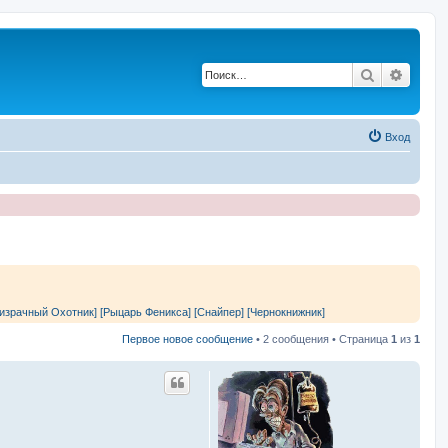
Поиск
Расши
Вход
израчный Охотник]
[Рыцарь Феникса]
[Снайпер]
[Чернокнижник]
Первое новое сообщение
• 2 сообщения • Страница
1
из
1