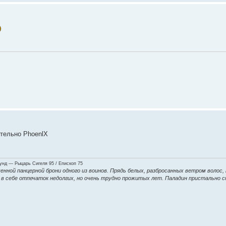
ительно PhoenlX
нд — Рыцарь Сигеля 95 / Епископ 75
енной панцерной брони одного из воинов. Прядь белых, разбросанных ветром волос,
ие в себе отпечаток недолгих, но очень трудно прожитых лет. Паладин пристально 