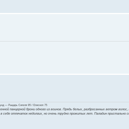
нд — Рыцарь Сигеля 95 / Епископ 75
енной панцерной брони одного из воинов. Прядь белых, разбросанных ветром волос,
ие в себе отпечаток недолгих, но очень трудно прожитых лет. Паладин пристально 