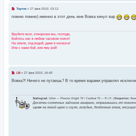
и
Н
Тортик
»
27 фев 2010, 03:12
е
п
помню помню) именно в этот день мне Вовка кинул вар
р
з
о
ч
и
в
т
Врубите мозг, отморозки мы, господи,
а
Бойтесь нас в любом часовом поясе!
н
На земле, под водой, даже в космосе!
н
е
Или с нами бой, или яму рой!
о
е
с
о
с
о
б
щ
Н
LB
»
27 фев 2010, 16:45
е
т
е
н
п
Вовка?! Ничего не путаешь? В то время варами управлял исключ
и
р
е
о
и
ч
и
т
Stalingrad:
Uther — Phoenix Knight 79 / Cardinal 79 — R.I.P. |
Desperion:
Вему
в
а
Десятки солнечных зайчиков заиграли, отразившись от позолоч
н
шрам на левой щеке и скуле, голубые, бездонные глаза, несущ
н
о
и
е
с
о
о
д
б
щ