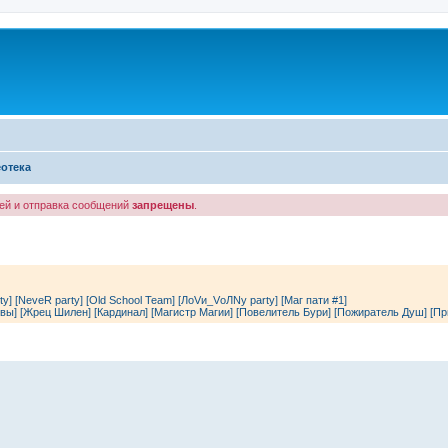
отека
лей и отправка сообщений
запрещены
.
ty]
[NeveR party]
[Old School Team]
[ЛоVи_VоЛNу party]
[Маг пати #1]
вы]
[Жрец Шилен]
[Кардинал]
[Магистр Магии]
[Повелитель Бури]
[Пожиратель Душ]
[Пр
енный поиск