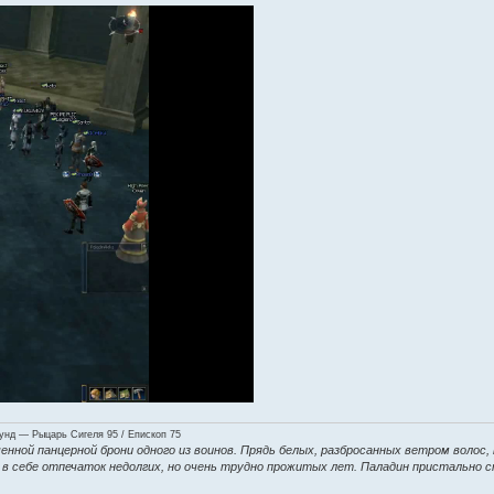
нд — Рыцарь Сигеля 95 / Епископ 75
енной панцерной брони одного из воинов. Прядь белых, разбросанных ветром волос,
ие в себе отпечаток недолгих, но очень трудно прожитых лет. Паладин пристально 