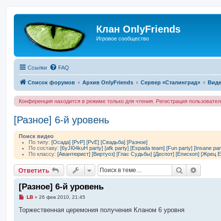
Клан OnlyFriends
Игровое сообщество
Ссылки
FAQ
Список форумов
Архив OnlyFriends
Сервер «Сталинград»
Виде
Конференция находится в режиме только для чтения. Регистрация пользовате
[Разное] 6-й уровень
Поиск видео
По типу:
[Осада]
[PvP]
[PvE]
[Свадьба]
[Разное]
По составу:
[6yJI04kuH party]
[afk party]
[Espada team]
[Fun party]
[Insane par
По классу:
[Авантюрист]
[Виртуоз]
[Глас Судьбы]
[Деспот]
[Епископ]
[Жрец Е
Поиск
Расшир
Ответить
[Разное] 6-й уровень
Н
LB
»
26 фев 2010, 21:45
е
п
Торжественная церемония получения Кланом 6 уровня
р
о