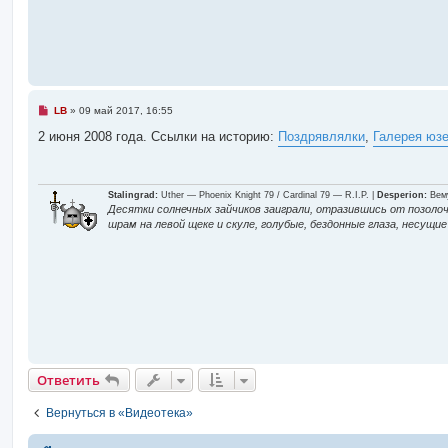
о
б
щ
е
н
и
е
Н
LB
»
09 май 2017, 16:55
е
п
2 июня 2008 года. Ссылки на историю:
Поздрявлялки
,
Галерея юз
р
о
ч
и
т
Stalingrad:
Uther — Phoenix Knight 79 / Cardinal 79 — R.I.P. |
Desperion:
Вему
а
Десятки солнечных зайчиков заиграли, отразившись от позолоч
н
шрам на левой щеке и скуле, голубые, бездонные глаза, несущ
н
о
е
с
о
о
б
щ
е
н
и
е
Ответить
Вернуться в «Видеотека»