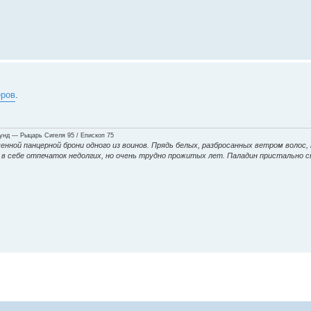
еров
.
нд — Рыцарь Сигеля 95 / Епископ 75
енной панцерной брони одного из воинов. Прядь белых, разбросанных ветром волос,
ие в себе отпечаток недолгих, но очень трудно прожитых лет. Паладин пристально 