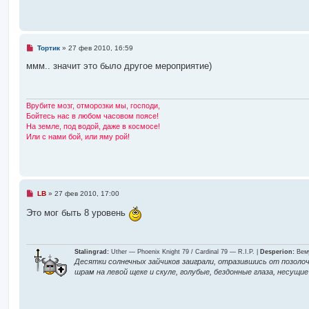
е
н
е
и
е
о
Н
Тортик
»
27 фев 2010, 16:59
е
п
ммм.. значит это было другое мероприятие)
р
о
ч
и
т
Врубите мозг, отморозки мы, господи,
а
Бойтесь нас в любом часовом поясе!
н
На земле, под водой, даже в космосе!
н
Или с нами бой, или яму рой!
о
е
с
о
о
б
щ
Н
LB
»
27 фев 2010, 17:00
е
е
н
п
Это мог быть 8 уровень
и
р
е
о
ч
и
т
Stalingrad:
Uther — Phoenix Knight 79 / Cardinal 79 — R.I.P. |
Desperion:
Вему
а
Десятки солнечных зайчиков заиграли, отразившись от позолоч
н
шрам на левой щеке и скуле, голубые, бездонные глаза, несущ
н
о
е
с
о