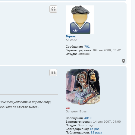
е
в
р
а
н
т
у
е
л
т
я
ь
L
с
B
я
к
Тортик
н
A Grade
а
Сообщения:
701
ч
Зарегистрирован:
09 сен 2009, 03:42
а
Откуда:
химмаш
л
у
В
е
р
н
у
т
ь
с
я
к
 немного угловатые черты лица,
н
смотрел на своего врага…
а
LB
ч
Dungeon Boss
а
Сообщения:
4010
л
Зарегистрирован:
14 сен 2007, 04:00
у
Откуда:
Волгоград
Благодарил (а):
45 раз
Поблагодарили:
32 раза