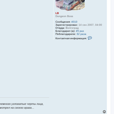
LB
Dungeon Boss
Сообщения:
4010
Зарегистрирован:
14 сен 2007, 04:00
Откуда:
Волгоград
Благодарил (а):
45 раз
Поблагодарили:
32 раза
К
Контактная информация:
о
н
т
а
к
т
н
а
я
и
н
ф
о
р
м
а
ц
и
я
п
о
 немного угловатые черты лица,
л
ь
смотрел на своего врага…
з
В
о