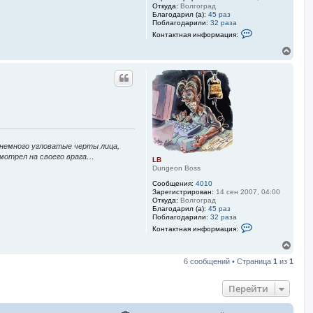
у
Откуда:
Волгоград
Благодарил (а):
45 раз
Поблагодарили:
32 раза
К
Контактная информация:
о
н
В
т
е
а
р
к
н
т
у
н
а
т
я
ь
и
с
н
я
ф
к
о
 немного угловатые черты лица,
н
р
м
смотрел на своего врага…
а
LB
а
ч
Dungeon Boss
ц
а
и
Сообщения:
4010
л
я
Зарегистрирован:
14 сен 2007, 04:00
у
п
Откуда:
Волгоград
о
Благодарил (а):
45 раз
л
Поблагодарили:
32 раза
ь
К
Контактная информация:
з
о
о
н
В
в
т
е
а
а
6 сообщений • Страница
1
из
1
р
т
к
н
е
т
л
у
н
Перейти
я
а
т
L
я
ь
B
и
с