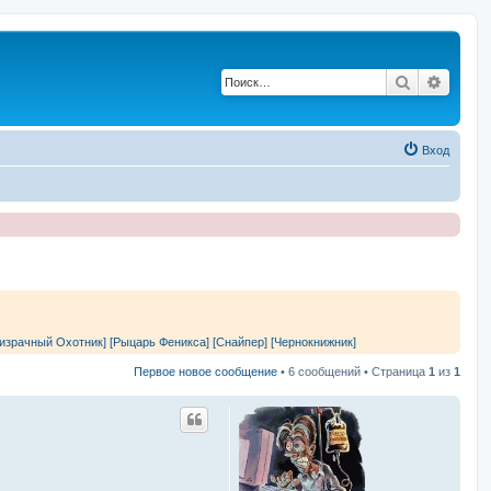
Поиск
Расши
Вход
израчный Охотник]
[Рыцарь Феникса]
[Снайпер]
[Чернокнижник]
Первое новое сообщение
• 6 сообщений • Страница
1
из
1