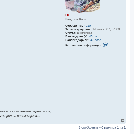
LB
Dungeon Boss
Сообщения:
4010
Зарегистрирован:
14 сен 2007, 04:00
Откуда:
Волгоград
Благодарил (а):
45 раз
Поблагодарили:
32 раза
К
Контактная информация:
о
н
т
а
к
т
н
а
я
и
н
ф
о
р
м
а
ц
и
 немного угловатые черты лица,
я
п
смотрел на своего врага…
о
В
л
е
ь
1 сообщение • Страница
1
из
1
р
з
н
о