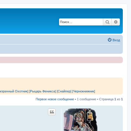
Поиск
Расши
Вход
израчный Охотник]
[Рыцарь Феникса]
[Снайпер]
[Чернокнижник]
Первое новое сообщение
• 1 сообщение • Страница
1
из
1