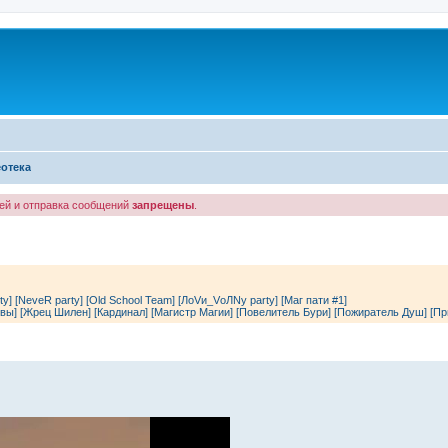
отека
лей и отправка сообщений
запрещены
.
ty]
[NeveR party]
[Old School Team]
[ЛоVи_VоЛNу party]
[Маг пати #1]
вы]
[Жрец Шилен]
[Кардинал]
[Магистр Магии]
[Повелитель Бури]
[Пожиратель Душ]
[Пр
енный поиск