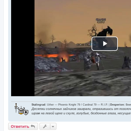
ч
и
т
а
н
н
о
е
с
о
о
б
щ
В
е
н
и
е
о
с
п
р
Stalingrad:
Uther — Phoenix Knight 79 / Cardinal 79 — R.I.P. |
Desperion:
Вему
Десятки солнечных зайчиков заиграли, отразившись от позолоч
о
шрам на левой щеке и скуле, голубые, бездонные глаза, несущ
Ответить
и