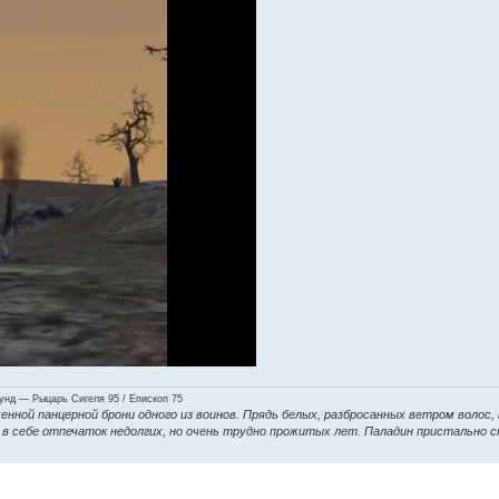
нд — Рыцарь Сигеля 95 / Епископ 75
енной панцерной брони одного из воинов. Прядь белых, разбросанных ветром волос,
ие в себе отпечаток недолгих, но очень трудно прожитых лет. Паладин пристально 