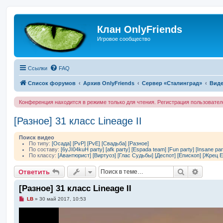
Клан OnlyFriends
Игровое сообщество
Ссылки
FAQ
Список форумов
Архив OnlyFriends
Сервер «Сталинград»
Виде
Конференция находится в режиме только для чтения. Регистрация пользовате
[Разное] 31 класс Lineage II
Поиск видео
По типу:
[Осада]
[PvP]
[PvE]
[Свадьба]
[Разное]
По составу:
[6yJI04kuH party]
[afk party]
[Espada team]
[Fun party]
[Insane par
По классу:
[Авантюрист]
[Виртуоз]
[Глас Судьбы]
[Деспот]
[Епископ]
[Жрец Е
Поиск
Расшир
Ответить
[Разное] 31 класс Lineage II
Н
LB
»
30 май 2017, 10:53
е
п
р
о