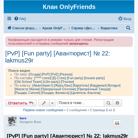
Клан OnlyFriends
FAQ
Вход
П
Список форумов
Архив OnlyFriends
Сервер «Десперион»
Видеотека
о
Конференция находится в режиме только для чтения. Регистрация
и
пользователей и отправка сообщений
запрещены
.
с
[PvP] [Fun party] [Авантюрист] № 22:
к
lakmus29r
Поиск видео
По типу:
[Осада]
[PvP]
[PvE]
[Разное]
По составу:
[***** const]
[Ej Crew]
[Fun party]
[Insane party]
[Old School Team]
[x3m party]
[Пчолки]
По классу:
[Авантюрист]
[Жрец Евы]
[Каратель]
[Кардинал]
[Колдун]
[Магистр Магии]
[Призрачный Охотник]
[Призрачный Танцор]
[Рыцарь Сигеля]
[Рыцарь Феникса]
[Целитель Альгиза]
Поиск
Расшире
Ответить
Первое новое сообщение
• 2 сообщения • Страница
1
из
1
bars
Dungeon Boss
[PvP] [Fun party] [Авантюрист] № 22: lakmus29r