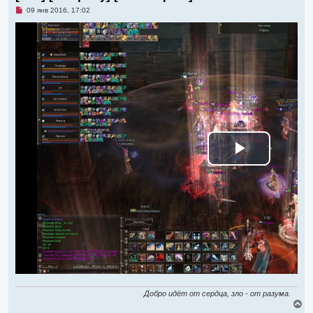
Н
09 янв 2016, 17:02
е
п
р
о
ч
и
т
а
н
н
о
е
с
о
о
б
щ
В
е
н
и
е
о
с
п
р
Добро идёт от сердца, зло - от разума.
В
е