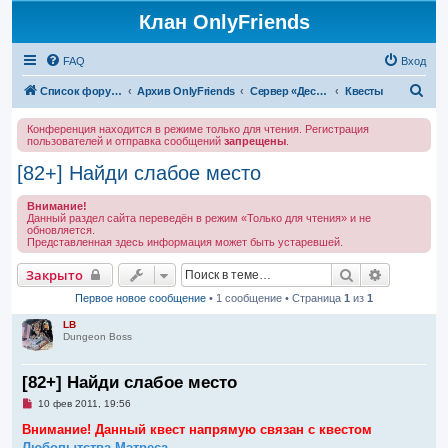
Клан OnlyFriends
FAQ
Вход
П
Список форумов
Архив OnlyFriends
Сервер «Десперион»
Квесты
о
Конференция находится в режиме только для чтения. Регистрация
и
пользователей и отправка сообщений
запрещены
.
с
[82+] Найди слабое место
к
Внимание!
Данный раздел сайта переведён в режим «Только для чтения» и не
обновляется.
Представленная здесь информация может быть устаревшей.
Поиск
Расширен
Закрыто
Первое новое сообщение
• 1 сообщение • Страница
1
из
1
LB
Dungeon Boss
[82+] Найди слабое место
Н
10 фев 2011, 19:56
е
п
Внимание! Данный квест напрямую связан с квестом
р
Любопытства Мэтреса
.