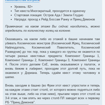
о
ч
и
Уровень: 82+
т
Тип квеста:Многократный, проходится в одиночку
а
н
Стартовая локация: Остров Ада / Земли Глудио
н
Награда: проход к Рейд Боссам Ранку и Принц Демонов
о
е
с
Примечание: на каком этаже Вы сейчас находитесь, можно
о
определить по количеству колец на колонне.
о
б
щ
Оказавшись на каком либо из этажей в башне начинаем там
е
н
убивать Космических монстров (Космический Жрец, Космический
и
Наблюдатель, Космический Повелитель, Космический
е
Разведчик) до тех пор, пока у каждого из группы не окажется по
четыре разных квестовых предмета: Компонент Границы 1,
Компонент Границы 2, Компонент Границы 3, Компонент Границы
4. После этого делаем СоЕ, вновь оказываемся у палаток, и
вновь бежим в лабиринт, проходим этот долгий путь, пока не
окажемся у Дориана. Теперь сдаём квест этому человеку в
шапке.
Вновь заходим в башню (во Фреи этот квест упростили и теперь
на каждом этаже стоит столб, от которого можно подняться либо
на этаж выше, либо на этаж ниже), прыгаем через этот столб на
3-й этаж, и там опять же через столб ПЛ заводит всех к первому
РБ "Принц Демонов".