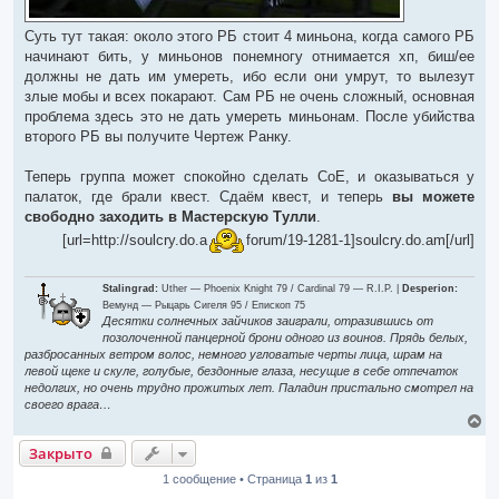
Суть тут такая: около этого РБ стоит 4 миньона, когда самого РБ
начинают бить, у миньонов понемногу отнимается хп, биш/ее
должны не дать им умереть, ибо если они умрут, то вылезут
злые мобы и всех покарают. Сам РБ не очень сложный, основная
проблема здесь это не дать умереть миньонам. После убийства
второго РБ вы получите Чертеж Ранку.
Теперь группа может спокойно сделать СоЕ, и оказываться у
палаток, где брали квест. Сдаём квест, и теперь
вы можете
свободно заходить в Мастерскую Тулли
.
[url=http://soulcry.do.a
forum/19-1281-1]soulcry.do.am[/url]
Stalingrad:
Uther — Phoenix Knight 79 / Cardinal 79 — R.I.P. |
Desperion:
Вемунд — Рыцарь Сигеля 95 / Епископ 75
Десятки солнечных зайчиков заиграли, отразившись от
позолоченной панцерной брони одного из воинов. Прядь белых,
разбросанных ветром волос, немного угловатые черты лица, шрам на
левой щеке и скуле, голубые, бездонные глаза, несущие в себе отпечаток
недолгих, но очень трудно прожитых лет. Паладин пристально смотрел на
своего врага…
В
е
Закрыто
р
н
1 сообщение • Страница
1
из
1
у
т