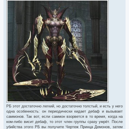
РБ этот достаточно легкий, но достаточно толстый, и есть у него
одна особенность: он периодически кидает дебаф и вызывает
саммонов. Так вот, если саммон взорвется в то время, когда на
ком-либо висит дебаф, то этот член группы сразу умрёт. После
убийства этого РБ вы получите Чертеж Принца Демонов, затем