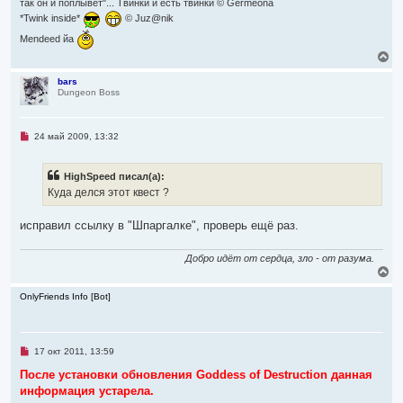
так он и поплывет"... Твинки и есть твинки © Germeona
н
*Twink inside*
© Juz@nik
и
е
Mendeed йа
В
е
р
bars
Dungeon Boss
н
у
т
ь
Н
24 май 2009, 13:32
с
е
я
п
р
к
HighSpeed писал(а):
о
н
ч
Куда делся этот квест ?
а
и
ч
т
а
а
исправил ссылку в "Шпаргалке", проверь ещё раз.
л
н
н
у
о
Добро идёт от сердца, зло - от разума.
е
В
с
е
о
р
OnlyFriends Info [Bot]
о
н
б
щ
у
е
т
н
ь
Н
и
17 окт 2011, 13:59
с
е
е
я
п
После установки обновления Goddess of Destruction данная
р
к
информация устарела.
о
н