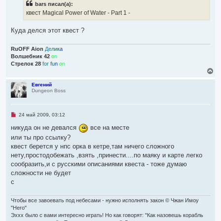
bars писал(а):
о
н
ч
квест Magical Power of Water - Part 1 -
а
и
ч
т
а
а
Куда делся этот квест ?
л
н
н
у
о
RuOFF Aion
Д
е
л
и
к
а
е
Волшебник 42
o
n
с
Cтрелок 28
f
o
r
f
u
n
o
n
о
В
о
б
е
щ
р
Евгений
е
Dungeon Boss
н
н
у
и
т
е
ь
Н
24 май 2009, 03:12
с
е
я
п
никуда он не девался
все на месте
р
к
или ты про ссылку?
о
н
ч
квест берется у нпс орка в кетре,там ничего сложного
а
и
ч
нету,простодобежать ,взять ,принести....по маяку и карте легко
т
а
а
сообразить,и с русскими описаниями квеста - тоже думаю
л
н
сложности не будет
н
у
о
с
е
с
о
Чтобы все завоевать под небесами - нужно исполнять закон © Чжан Имоу
о
"Hero"
б
Эххх было с вами интересно играть! Но как говорят: "Как назовешь корабль
щ
е