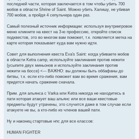
последней части, которая заключается в том чтобы убить 700
мобов в области Shrine of Saint. Можно убить Халишу, не убивая
700 мобов, а пройдя 4 сепульчера один раз.
Самый полезный источник информации: используя внутриигровое
меню кликните на квест на 3-ю профессию, откройте список
подквестов, это во многом вам поможет, т.к. появляется метка на
карте которая показывает куда вам нужно идти.
Совет для выполнения квеста Eva's Saint: когда убиваете мобов
в области Ketra camp, используйте заклинания против нежити
(усыпите двух миньонов и используйте заклинания против
нежити на боссе) <--- ВАЖНО: вы должны быть оббафаны до
битвы, т.к. если кто-либо поможет вам во время сражения, вам
придется начать сражение сначала.
Прим. для альянса с Vаrka или Ketra никогда не находитесь в
пати которая атакует ваш альянс или все ваши квестовые
предметы будут утрачены, это случится даже в том случае если
атакуете не вы, а кто-либо из членов вашей пати.
Ну и наконец стартовые нпс для все классов:
HUMAN FIGHTER