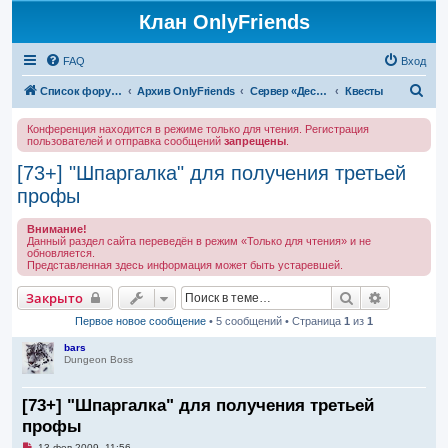
Клан OnlyFriends
FAQ
Вход
П
Список форумов
Архив OnlyFriends
Сервер «Десперион»
Квесты
о
Конференция находится в режиме только для чтения. Регистрация
и
пользователей и отправка сообщений
запрещены
.
с
[73+] "Шпаргалка" для получения третьей
к
профы
Внимание!
Данный раздел сайта переведён в режим «Только для чтения» и не
обновляется.
Представленная здесь информация может быть устаревшей.
Поиск
Расширен
Закрыто
Первое новое сообщение
• 5 сообщений • Страница
1
из
1
bars
Dungeon Boss
[73+] "Шпаргалка" для получения третьей
профы
Н
13 фев 2009, 11:56