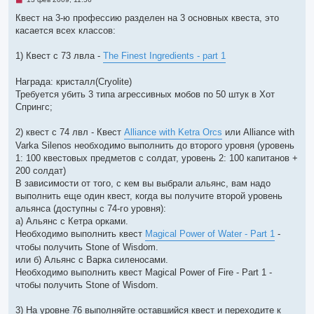
е
п
Квест на 3-ю профессию разделен на 3 основных квеста, это
р
касается всех классов:
о
ч
и
1) Квест с 73 лвла -
The Finest Ingredients - part 1
т
а
н
Награда: кристалл(Cryolite)
н
о
Требуется убить 3 типа агрессивных мобов по 50 штук в Хот
е
Спрингс;
с
о
о
2) квест с 74 лвл - Квест
Alliance with Ketra Orcs
или Alliance with
б
щ
Varka Silenos необходимо выполнить до второго уровня (уровень
е
1: 100 квестовых предметов с солдат, уровень 2: 100 капитанов +
н
и
200 солдат)
е
В зависимости от того, с кем вы выбрали альянс, вам надо
выполнить еще один квест, когда вы получите второй уровень
альянса (доступны с 74-го уровня):
а) Альянс с Кетра орками.
Необходимо выполнить квест
Magical Power of Water - Part 1
-
чтобы получить Stone of Wisdom.
или б) Альянс с Варка силеносами.
Необходимо выполнить квест Magical Power of Fire - Part 1 -
чтобы получить Stone of Wisdom.
3) На уровне 76 выполняйте оставшийся квест и переходите к