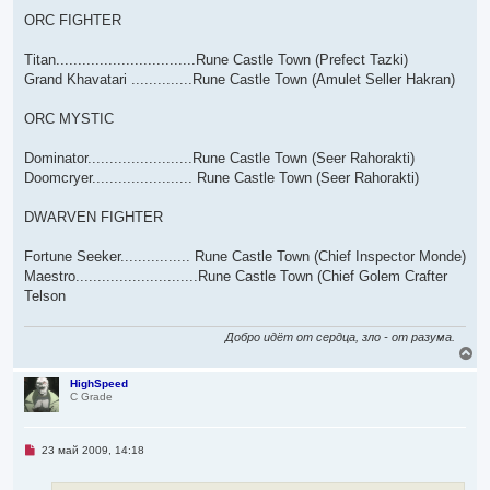
ORC FIGHTER
Titan................................Rune Castle Town (Prefect Tazki)
Grand Khavatari ..............Rune Castle Town (Amulet Seller Hakran)
ORC MYSTIC
Dominator........................Rune Castle Town (Seer Rahorakti)
Doomcryer....................... Rune Castle Town (Seer Rahorakti)
DWARVEN FIGHTER
Fortune Seeker................ Rune Castle Town (Chief Inspector Monde)
Maestro............................Rune Castle Town (Chief Golem Crafter
Telson
Добро идёт от сердца, зло - от разума.
В
е
р
HighSpeed
C Grade
н
у
т
ь
Н
23 май 2009, 14:18
с
е
я
п
р
к