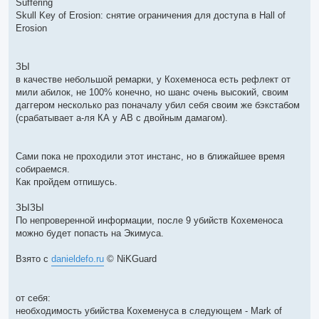
Suffering
Skull Key of Erosion: снятие ограничения для доступа в Hall of
Erosion
ЗЫ
в качестве небольшой ремарки, у Кохеменоса есть рефлект от
мили абилок, не 100% конечно, но шанс очень высокий, своим
даггером несколько раз поначалу убил себя своим же бэкстабом
(срабатывает а-ля КА у АВ с двойным дамагом).
Сами пока не проходили этот инстанс, но в ближайшее время
собираемся.
Как пройдем отпишусь.
ЗЫЗЫ
По непроверенной информации, после 9 убийств Кохеменоса
можно будет попасть на Экимуса.
Взято с
danieldefo.ru
© NiKGuard
от себя:
необходимость убийства Кохеменуса в следующем - Mark of