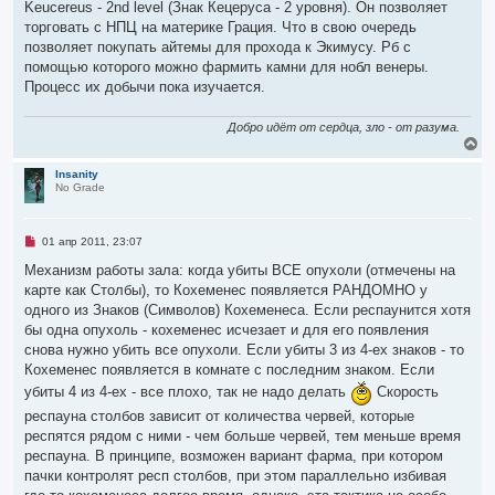
Keucereus - 2nd level (Знак Кецеруса - 2 уровня). Он позволяет
торговать с НПЦ на материке Грация. Что в свою очередь
позволяет покупать айтемы для прохода к Экимусу. Рб с
помощью которого можно фармить камни для нобл венеры.
Процесс их добычи пока изучается.
Добро идёт от сердца, зло - от разума.
В
е
р
Insanity
No Grade
н
у
т
ь
Н
01 апр 2011, 23:07
с
е
я
п
Механизм работы зала: когда убиты ВСЕ опухоли (отмечены на
р
к
карте как Столбы), то Кохеменес появляется РАНДОМНО у
о
н
ч
одного из Знаков (Символов) Кохеменеса. Если респаунится хотя
а
и
ч
бы одна опухоль - кохеменес исчезает и для его появления
т
а
а
снова нужно убить все опухоли. Если убиты 3 из 4-ех знаков - то
л
н
Кохеменес появляется в комнате с последним знаком. Если
н
у
о
убиты 4 из 4-ех - все плохо, так не надо делать
Скорость
е
с
респауна столбов зависит от количества червей, которые
о
респятся рядом с ними - чем больше червей, тем меньше время
о
б
респауна. В принципе, возможен вариант фарма, при котором
щ
пачки контролят респ столбов, при этом параллельно избивая
е
н