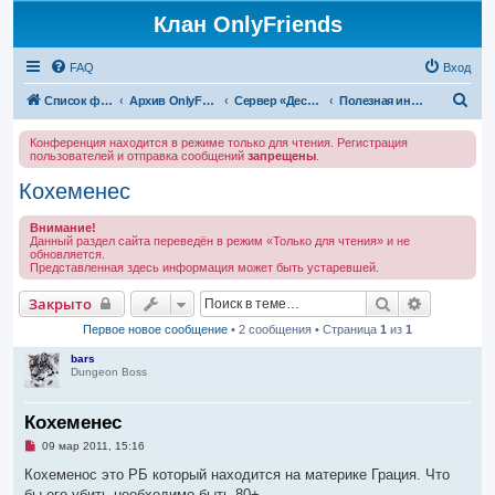
Клан OnlyFriends
FAQ
Вход
П
Список форумов
Архив OnlyFriends
Сервер «Десперион»
Полезная информация
о
Конференция находится в режиме только для чтения. Регистрация
и
пользователей и отправка сообщений
запрещены
.
с
Кохеменес
к
Внимание!
Данный раздел сайта переведён в режим «Только для чтения» и не
обновляется.
Представленная здесь информация может быть устаревшей.
Поиск
Расширен
Закрыто
Первое новое сообщение
• 2 сообщения • Страница
1
из
1
bars
Dungeon Boss
Кохеменес
Н
09 мар 2011, 15:16
е
п
Кохеменос это РБ который находится на материке Грация. Что
р
бы его убить необходимо быть 80+