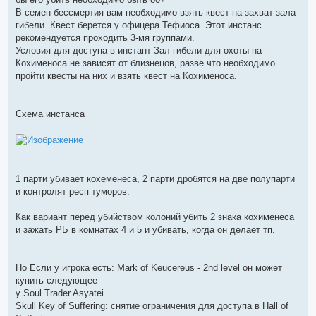
о
ч
В семен бессмертия вам необходимо взять квест на захват зала
и
гибели. Квест берется у офицера Тефиоса. Этот инстанс
т
а
рекомендуется проходить 3-мя группами.
н
Условия для доступа в инстант Зал гибели для охоты на
н
о
Кохименоса не зависят от близнецов, разве что необходимо
е
пройти квесты на них и взять квест на Кохименоса.
с
о
о
б
щ
Схема инстанса
е
н
и
е
1 парти убивает кохеменеса, 2 парти дробятся на две полупарти
и контролят респ туморов.
Как вариант перед убийством колоний убить 2 знака кохименеса
и зажать РБ в комнатах 4 и 5 и убивать, когда он делает тп.
Но Если у игрока есть: Mark of Keucereus - 2nd level он может
купить следующее
у Soul Trader Asyatei
Skull Key of Suffering: снятие ограничения для доступа в Hall of