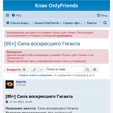
Клан OnlyFriends
FAQ
Вход
П
Список форумов
Архив OnlyFriends
Сервер «Десперион»
Квесты
о
Конференция находится в режиме только для чтения. Регистрация
и
пользователей и отправка сообщений
запрещены
.
с
[85+] Сила воскресшего Гиганта
к
Внимание!
Данный раздел сайта переведён в режим «Только для чтения» и не
обновляется.
Представленная здесь информация может быть устаревшей.
Поиск
Расширен
Закрыто
Первое новое сообщение
• 4 сообщения • Страница
1
из
1
DI@VOL
S Grade
[85+] Сила воскресшего Гиганта
Н
17 окт 2011, 12:49
е
Название квеста:
п
Сила воскресшего Гиганта
р
Условия прохождения:
Нет требований