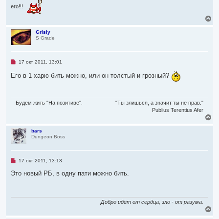
его!!!
В
е
р
Grisly
S Grade
н
у
т
ь
Н
17 окт 2011, 13:01
с
е
я
п
Его в 1 харю бить можно, или он толстый и грозный?
р
к
о
н
ч
а
и
ч
т
Будем жить "На позитиве".
"Ты злишься, а значит ты не прав."
а
а
Publius Terentius Afer
л
н
В
н
у
е
о
р
bars
е
Dungeon Boss
н
с
о
у
о
т
б
ь
Н
17 окт 2011, 13:13
щ
с
е
е
я
п
Это новый РБ, в одну пати можно бить.
н
р
к
и
о
е
н
ч
а
и
ч
т
Добро идёт от сердца, зло - от разума.
а
а
В
л
н
е
н