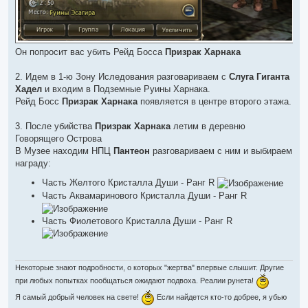
Он попросит вас убить Рейд Босса
Призрак Харнака
2. Идем в 1-ю Зону Иследования разговариваем с
Слуга Гиганта
Хадел
и входим в Подземные Руины Харнака.
Рейд Босс
Призрак Харнака
появляется в центре второго этажа.
3. После убийства
Призрак Харнака
летим в деревню
Говорящего Острова
В Музее находим НПЦ
Пантеон
разговариваем с ним и выбираем
награду:
Часть Желтого Кристалла Души - Ранг R
Часть Аквамаринового Кристалла Души - Ранг R
Часть Фиолетового Кристалла Души - Ранг R
Некоторые знают подробности, о которых "жертва" впервые слышит. Другие
при любых попытках пообщаться ожидают подвоха. Реалии рунета!
Я самый добрый человек на свете!
Если найдется кто-то добрее, я убью