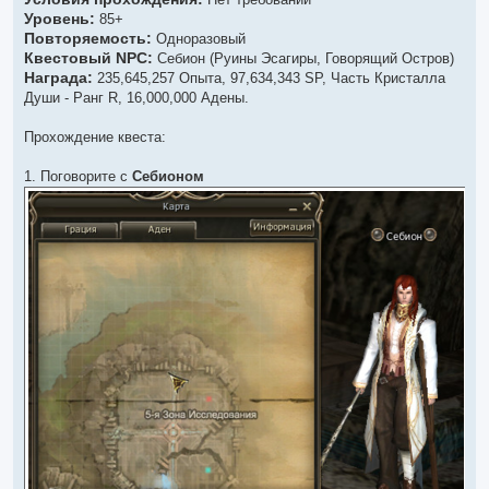
о
Уровень:
ч
85+
и
Повторяемость:
Одноразовый
т
Квестовый NPC:
а
Себион (Руины Эсагиры, Говорящий Остров)
н
Награда:
235,645,257 Опыта, 97,634,343 SP, Часть Кристалла
н
о
Души - Ранг R, 16,000,000 Адены.
е
с
о
Прохождение квеста:
о
б
щ
1. Поговорите с
Себионом
е
н
и
е