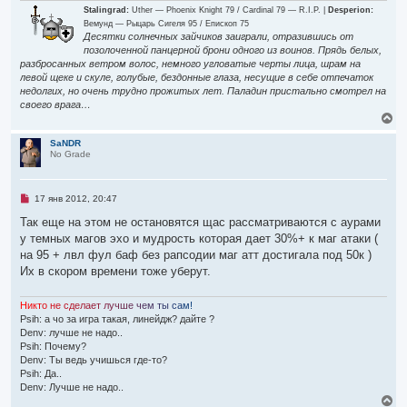
Stalingrad:
Uther — Phoenix Knight 79 / Cardinal 79 — R.I.P. |
Desperion:
Вемунд — Рыцарь Сигеля 95 / Епископ 75
Десятки солнечных зайчиков заиграли, отразившись от
позолоченной панцерной брони одного из воинов. Прядь белых,
разбросанных ветром волос, немного угловатые черты лица, шрам на
левой щеке и скуле, голубые, бездонные глаза, несущие в себе отпечаток
недолгих, но очень трудно прожитых лет. Паладин пристально смотрел на
своего врага…
В
е
р
SaNDR
No Grade
н
у
т
ь
Н
17 янв 2012, 20:47
с
е
я
п
Так еще на этом не остановятся щас рассматриваются с аурами
р
к
у темных магов эхо и мудрость которая дает 30%+ к маг атаки (
о
н
ч
на 95 + лвл фул баф без рапсодии маг атт достигала под 50к )
а
и
ч
Их в скором времени тоже уберут.
т
а
а
л
н
Н
и
к
т
о
н
е
с
д
е
л
а
е
т
л
у
ч
ш
е
ч
е
м
т
ы
с
а
м
!
н
у
о
Psih: а чо за игра такая, линейдж? дайте ?
е
Denv: лучше не надо..
с
Psih: Почему?
о
Denv: Ты ведь учишься где-то?
о
б
Psih: Да..
щ
Denv: Лучше не надо..
е
В
н