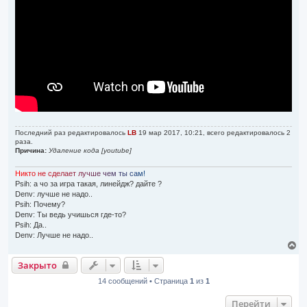
е
н
и
е
Последний раз редактировалось
LB
19 мар 2017, 10:21, всего редактировалось 2
раза.
Причина:
Удаление кода [youtube]
Н
и
к
т
о
н
е
с
д
е
л
а
е
т
л
у
ч
ш
е
ч
е
м
т
ы
с
а
м
!
Psih: а чо за игра такая, линейдж? дайте ?
Denv: лучше не надо..
Psih: Почему?
Denv: Ты ведь учишься где-то?
Psih: Да..
Denv: Лучше не надо..
В
е
Закрыто
р
н
14 сообщений • Страница
1
из
1
у
т
Перейти
ь