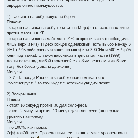
о
ч
определенное преимущество:
и
т
а
1) Пассивка на робу новую не берем.
н
Плюсы:
н
о
- старая пассивка на робу точится на М деф, полезно на олимпе
е
против магов и в КБ
с
о
- старая пассивка на лайт дает 91% скорости каста (необходимы
о
лишь верх и низ). П деф концов одинаковый, есть выбор между 3
б
щ
ИНТ (Р 95 роба распечатанная на мага) или 3 КОНа и 500 НР (р95
е
хеви под танка). С такой пассивкой в дейли кап каста (1999)
н
и
достигается под любой гармонией с любым вепоном и любыми
е
тату, без берса (сонаты движения).
Минусы:
- 2 ИНТа вроде Распечатка роб-концов под мага его
компенсирует. Что там будет с заточкой увидим позже.
2) Воскрешения
Плюсы:
- откат 18 секунд против 30 для соло-реса
- откат 2 минуты против 10 минут для клан реса (на первых
уровнях пати-реса)
Минусы:
- не 100%, как новый.
ОффтопOfftopic: Проведенный тест: в пвп с макс уровнем клан