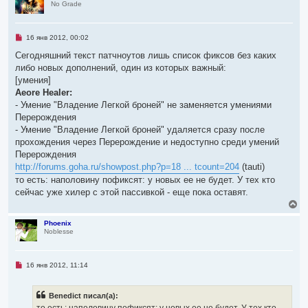
е
No Grade
н
у
т
ь
Н
16 янв 2012, 00:02
с
е
я
п
Сегодняшний текст патчноутов лишь список фиксов без каких
р
к
либо новых дополнений, один из которых важный:
о
н
ч
[умения]
а
и
ч
Aeore Healer:
т
а
а
- Умение "Владение Легкой броней" не заменяется умениями
л
н
Перерождения
н
у
о
- Умение "Владение Легкой броней" удаляется сразу после
е
прохождения через Перерождение и недоступно среди умений
с
о
Перерождения
о
http://forums.goha.ru/showpost.php?p=18 ... tcount=204
(tauti)
б
щ
то есть: наполовину пофиксят: у новых ее не будет. У тех кто
е
сейчас уже хилер с этой пассивкой - еще пока оставят.
н
и
В
е
е
р
Phoenix
Noblesse
н
у
т
ь
Н
16 янв 2012, 11:14
с
е
я
п
р
к
Benedict писал(а):
о
н
ч
то есть: наполовину пофиксят: у новых ее не будет. У тех кто