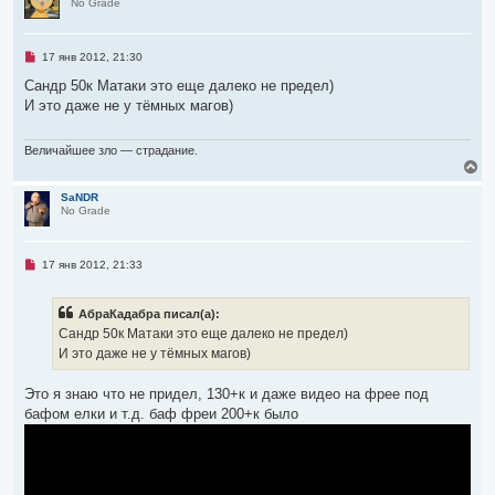
No Grade
н
у
т
ь
Н
17 янв 2012, 21:30
с
е
я
п
Сандр 50к Матаки это еще далеко не предел)
р
к
И это даже не у тёмных магов)
о
н
ч
а
и
ч
т
Величайшее зло — страдание.
а
а
В
л
н
е
н
у
р
SaNDR
о
No Grade
н
е
у
с
т
о
о
ь
Н
17 янв 2012, 21:33
б
с
е
щ
я
п
е
р
к
н
АбраКадабра писал(а):
о
н
и
ч
Сандр 50к Матаки это еще далеко не предел)
а
е
и
ч
И это даже не у тёмных магов)
т
а
а
л
н
Это я знаю что не придел, 130+к и даже видео на фрее под
н
у
о
бафом елки и т.д. баф фреи 200+к было
е
с
о
о
б
щ