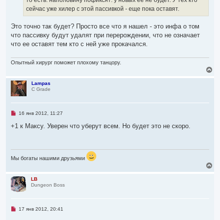
а
и
ч
сейчас уже хилер с этой пассивкой - еще пока оставят.
т
а
а
л
н
Это точно так будет? Просто все что я нашел - это инфа о том
н
у
о
что пассивку будут удалят при перерождении, что не означает
е
что ее оставят тем кто с ней уже прокачался.
с
о
о
Опытный хирург поможет плохому танцору.
б
В
щ
е
е
н
р
Lampas
и
C Grade
н
е
у
т
ь
Н
16 янв 2012, 11:27
с
е
я
п
+1 к Максу. Уверен что уберут всем. Но будет это не скоро.
р
к
о
н
ч
а
и
ч
т
Мы богаты нашими друзьями
а
а
В
л
н
е
н
у
о
р
LB
е
Dungeon Boss
н
с
у
о
т
о
ь
б
Н
17 янв 2012, 20:41
с
щ
е
е
я