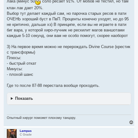
лака (минус 50
соло ресает 91%. От мобов не тестил, но там
клан лак дает 20%.
Выбор тут делает каждый сам, но парочка старых ресов в пати
ОЧЕНЬ хороший буст в ПвП. Проценты конечно уходят, но до 95
не критично, дальше хз) В принципе, если вы не играете в пати
биг вара, у которой хиро-лучник не рескилит магов ваншотами
каждые 5-10 секунд, они вам не особо помогут, скорее наоборот
3) На первое время можно не перерождать Divine Course (крестик
с трансформы)
Плюсы:
- быстрый откат
Минусы:
- плохой шанс
Где то после 87-88 перестала вообще проходить.
Показать
Опытный хирург поможет плохому танцору.
В
е
р
Lampas
C Grade
н