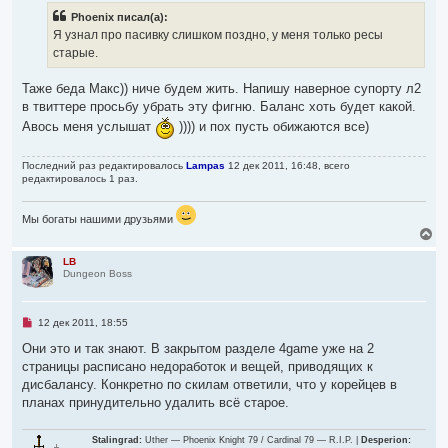
р
к
н
Phoenix писал(а):
о
н
и
ч
Я узнал про пасивку слишком поздно, у меня только ресы
а
е
и
ч
старые.
т
а
а
л
н
Таже беда Макс)) ниче будем жить. Напишу наверное супорту л2
н
у
о
в твиттере просьбу убрать эту фигню. Баланс хоть будет какой.
е
Авось меня услышат
)))) и пох пусть обижаются все)
с
о
о
б
Последний раз редактировалось
Lampas
12 дек 2011, 16:48, всего
щ
редактировалось 1 раз.
е
н
и
Мы богаты нашими друзьями
е
В
е
р
LB
Dungeon Boss
н
у
т
ь
Н
12 дек 2011, 18:55
с
е
я
п
Они это и так знают. В закрытом разделе 4game уже на 2
р
к
страницы расписано недоработок и вещей, приводящих к
о
н
ч
дисбалансу. Конкретно по скилам ответили, что у корейцев в
а
и
ч
планах принудительно удалить всё старое.
т
а
а
л
н
Stalingrad:
Uther — Phoenix Knight 79 / Cardinal 79 — R.I.P. |
Desperion:
н
у