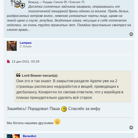
о
Вемунд — Рыцарь Сигеля 95 / Епископ 75
е
Десятки солнечных зайчиков заиграли, отразившись от
с
позолоченной панцерной брони одного из воинов. Прядь белых,
о
разбросанных ветром волос, немного угловатые черты лица, шрам на
о
б
левой щеке и скуле, голубые, бездонные глаза, несущие в себе отпечаток
щ
недолгих, но очень трудно прожитых лет. Паладин пристально смотрел на
е
своего врага…
н
В
и
е
е
р
Lampas
C Grade
н
у
т
ь
Н
13 дек 2011, 03:29
с
е
я
п
р
к
Lord Beaver писал(а):
о
н
ч
Они это и так знают. В закрытом разделе 4game уже на 2
а
и
ч
страницы расписано недоработок и вещей, приводящих к
т
а
а
дисбалансу. Конкретно по скилам ответили, что у корейцев в
л
н
планах принудительно удалить всё старое.
н
у
о
е
Зашибись! Порадовал Паша
Спасибо за инфу
с
о
о
б
Мы богаты нашими друзьями
щ
В
е
е
н
и
р
Benedict