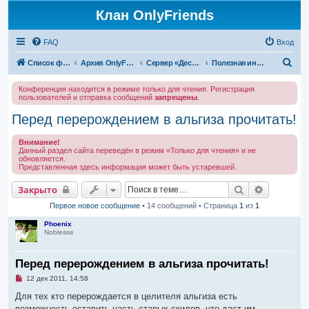
Клан OnlyFriends
FAQ
Вход
П
Список форумов
Архив OnlyFriends
Сервер «Десперион»
Полезная информация
о
Конференция находится в режиме только для чтения. Регистрация
и
пользователей и отправка сообщений
запрещены
.
с
Перед перерождением в альгиза прочитать!
к
Внимание!
Данный раздел сайта переведён в режим «Только для чтения» и не
обновляется.
Представленная здесь информация может быть устаревшей.
Поиск
Расширен
Закрыто
Первое новое сообщение
• 14 сообщений • Страница
1
из
1
Phoenix
Noblesse
Перед перерождением в альгиза прочитать!
Н
12 дек 2011, 14:58
е
п
Для тех кто перерождается в целителя альгиза есть
р
возможность оставить часть старых скилов, что даст им