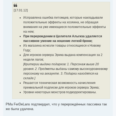
п
н
р
к
и
о
н
е
ч
[17.01.12]
а
и
ч
т
Исправлена ошибка питомцев, которые накладывали
а
а
л
н
положительные эффекты на хозяина, не обращая
н
у
внимания на уже имеющиеся положительные эффекты
о
е
на нем;
с
При перерождении в Целителя Альгиза удаляется
о
о
пассивное умение на ношение легкой брони;
б
Из магазина исчезли товары относящиеся к Новому
щ
е
Году;
н
Для игроков сервера Эрика выдана компенсация за 2
и
е
недели лагов;
[Критерии выдачи подарков: 1. Персонаж выше 20
уровня. 2. Предметы выданы самому высокоуровневому
персонажу на аккаунте. 3. Подарки находятся на
складе.]
Решается техническая возможность начисления
премиальной подписки для игроков сервера Эрика;
Уровни некоторых монстров подкорректированы.
PMa FerDeLans подтвердил, что у перерождённых пассивка так
же была удалена.