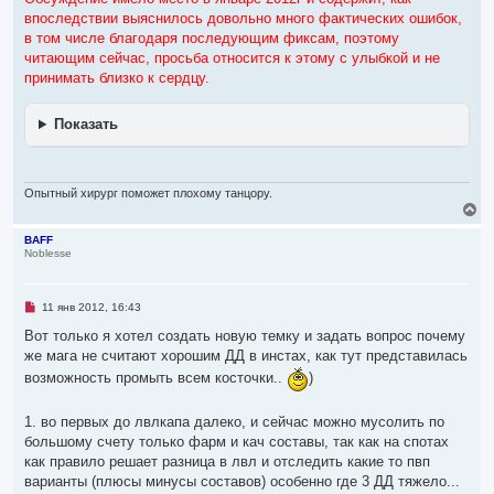
р
впоследствии выяснилось довольно много фактических ошибок,
о
ч
в том числе благодаря последующим фиксам, поэтому
и
читающим сейчас, просьба относится к этому с улыбкой и не
т
а
принимать близко к сердцу.
н
н
о
Показать
е
с
о
о
б
Опытный хирург поможет плохому танцору.
щ
В
е
н
е
и
р
BAFF
е
Noblesse
н
у
т
ь
Н
11 янв 2012, 16:43
с
е
я
п
Вот только я хотел создать новую темку и задать вопрос почему
р
к
же мага не считают хорошим ДД в инстах, как тут представилась
о
н
ч
возможность промыть всем косточки..
)
а
и
ч
т
а
а
1. во первых до лвлкапа далеко, и сейчас можно мусолить по
л
н
н
у
большому счету только фарм и кач составы, так как на спотах
о
как правило решает разница в лвл и отследить какие то пвп
е
с
варианты (плюсы минусы составов) особенно где 3 ДД тяжело...
о