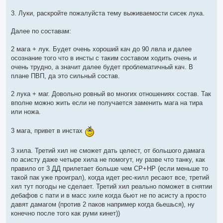
3. Луки, раскройте пожалуйста тему выживаемости сисек лука.
Далее по составам:
2 мага + лук. Будет очень хороший кач до 90 лвла и далее
осознание того что в инсты с таким составом ходить очень и
очень трудно, а значит далее будет проблематичный кач. В
плане ПВП, да это сильный состав.
2 лука + маг. Довольно ровный во многих отношениях состав. Так
вполне можно жить если не получается заменить мага на тира
или ножа.
3 мага, привет в инстах
3 хила. Третий хил не сможет дать целест, от большого дамага
по асисту даже четыре хила не помогут, ну разве что танку, как
правило от 3 ДД прилетает больше чем СР+НР (если меньше то
такой пак уже проиграл), когда идет рес-килл ресают все, третий
хил тут погоды не сделает. Третий хил реально поможет в снятии
дебафов с пати и в масс хиле когда бьют не по асисту а просто
давят дамагом (против 2 паков например когда бьешься), ну
конечно после того как руми кинет))