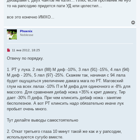
дебафами с двух чантов не катит... Плюс если противник не нуб
то на рапсодию придется пати УД или целестил...
все это конечно ИМХО...
В
е
р
Phoenix
Noblesse
н
у
т
ь
Н
11 янв 2012, 18:25
с
е
я
п
Отвечу по порядку.
р
к
о
н
ч
1. РТ у лука. 2 лвл (88) М деф -10%, 3 лвл (91) -15%, 4 лвл (94)
а
и
ч
М деф - 20%, 5 лвл (97) -25%. Скажем так, начиная с 94 лвла
т
а
а
будет ощущаться увеличение дамага мага по РТ. Маговский
л
н
глум на всех лвлах -10% П и М дефа для одиночного и -8% для
н
у
о
массого. Для сравнения дебаф ножа +35% к крит дамагу, Тир
е
дает -30% П дефа. При чем клинсить дебаф ножа - занятие
с
о
бесполезное. А вот РТ клинсить надо обязательно иначе лук
о
пробьет очень много.
б
щ
е
Тут делайте выводы самостоятельно
н
и
е
2. Откат третьего глаза 10 минут такой же как и у рапсодии,
используются сугубо вместе.