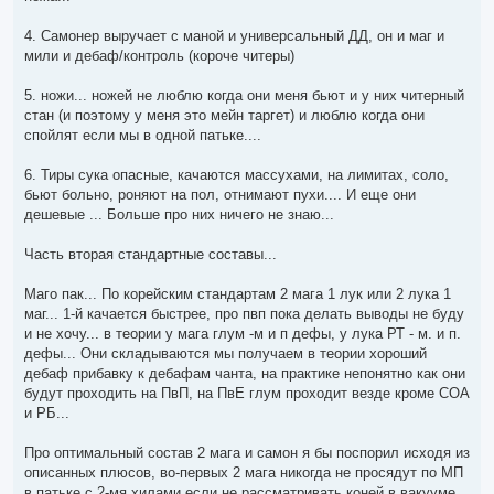
4. Самонер выручает с маной и универсальный ДД, он и маг и
мили и дебаф/контроль (короче читеры)
5. ножи... ножей не люблю когда они меня бьют и у них читерный
стан (и поэтому у меня это мейн таргет) и люблю когда они
спойлят если мы в одной патьке....
6. Тиры сука опасные, качаются массухами, на лимитах, соло,
бьют больно, роняют на пол, отнимают пухи.... И еще они
дешевые ... Больше про них ничего не знаю...
Часть вторая стандартные составы...
Маго пак... По корейским стандартам 2 мага 1 лук или 2 лука 1
маг... 1-й качается быстрее, про пвп пока делать выводы не буду
и не хочу... в теории у мага глум -м и п дефы, у лука РТ - м. и п.
дефы... Они складываются мы получаем в теории хороший
дебаф прибавку к дебафам чанта, на практике непонятно как они
будут проходить на ПвП, на ПвЕ глум проходит везде кроме СОА
и РБ...
Про оптимальный состав 2 мага и самон я бы поспорил исходя из
описанных плюсов, во-первых 2 мага никогда не просядут по МП
в патьке с 2-мя хилами если не рассматривать коней в вакууме...