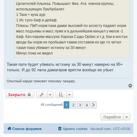
е
Целителей Альгиза. Повышает Физ. Атк. членов группы,
с
о
использующих Лук/Арбалет
о
1 Танк + куча аур
б
щ
1 Ис тупо баф и дебаф.
е
Плюсы: ПвП норм пака дамаг высокий по ассисту падают норм
н
и
масс подъемы и масс лужи и в дальнейшем канцел у магов -1
е
баф. Кач парики массухи Харнак Сады Орбис и т.д. Как в инстах
вроде бы норм не пробывал таким составом но где то читал
такая пака убивает истихну за 30 минут.
Минус пока не видел
Такая пати будет убивать истхину за 30 минут наверно на 95+
только. И до 92 лвла дамагеров врятли вообще ее убьет.
Опытный хирург поможет плохому танцору.
В
е
Закрыто
р
н
у
1
2
3
4
След.
48 сообщений
т
ь
с
Перейти
я
к
н
Список форумов
Удалить cookies
Часовой пояс:
UTC+03:00
а
ч