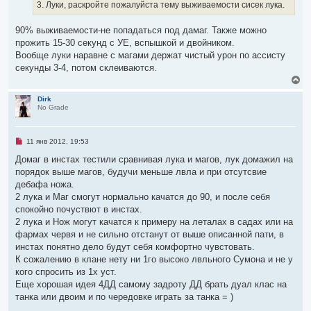
ч
3. Луки, раскройте пожалуйста тему выживаемости сисек лука.
а
и
ч
т
а
а
90% выживаемости-не попадаться под дамаг. Также можно
л
н
прожить 15-30 секунд с УЕ, вспышкой и двойником.
н
у
о
Вообще луки наравне с магами держат чистый урон по ассисту
е
секунды 3-4, потом склеиваются.
с
о
В
о
е
б
р
Dirk
щ
No Grade
н
е
у
н
т
и
е
ь
Н
11 янв 2012, 19:53
с
е
я
п
Домаг в инстах тестили сравнивая лука и магов, лук домажил на
р
к
порядок выше магов, будучи меньше лвла и при отсутсвие
о
н
ч
дебафа ножа.
а
и
ч
2 лука и Маг смогут нормально качатся до 90, и после себя
т
а
а
спокойно почуствют в инстах.
л
н
2 лука и Нож могут качатся к примеру на леталах в садах или на
н
у
о
фармах червя и не сильно отстанут от выше описанной пати, в
е
инстах понятно дело будут себя комфортно чувстовать.
с
о
К сожалению в клане нету ни 1го высоко лвльного Сумона и не у
о
кого спросить из 1х уст.
б
щ
Еще хорошая идея 4ДД самому задроту ДД брать дуал клас на
е
танка или двоим и по чередовке играть за танка = )
н
и