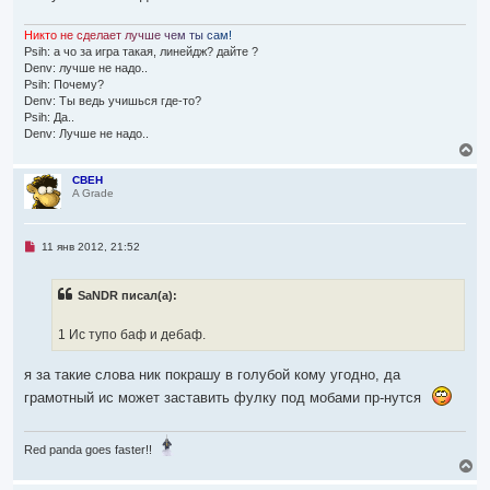
Н
и
к
т
о
н
е
с
д
е
л
а
е
т
л
у
ч
ш
е
ч
е
м
т
ы
с
а
м
!
Psih: а чо за игра такая, линейдж? дайте ?
Denv: лучше не надо..
Psih: Почему?
Denv: Ты ведь учишься где-то?
Psih: Да..
Denv: Лучше не надо..
В
е
р
CBEH
A Grade
н
у
т
ь
Н
11 янв 2012, 21:52
с
е
я
п
р
к
SaNDR писал(а):
о
н
ч
а
и
ч
1 Ис тупо баф и дебаф.
т
а
а
л
н
я за такие слова ник покрашу в голубой кому угодно, да
н
у
о
грамотный ис может заставить фулку под мобами пр-нутся
е
с
о
о
Red panda goes faster!!
б
В
щ
е
е