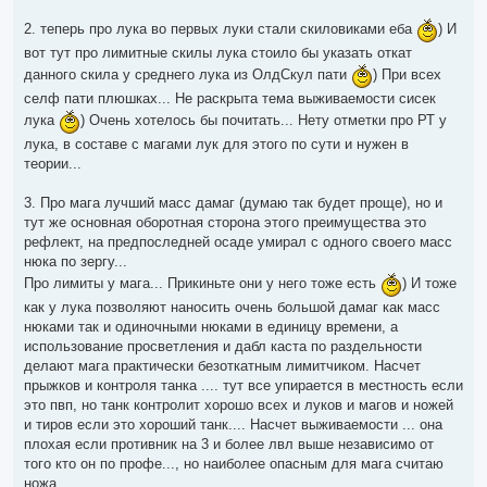
о
б
2. теперь про лука во первых луки стали скиловиками еба
) И
щ
е
вот тут про лимитные скилы лука стоило бы указать откат
н
данного скила у среднего лука из ОлдСкул пати
) При всех
и
е
селф пати плюшках... Не раскрыта тема выживаемости сисек
лука
) Очень хотелось бы почитать... Нету отметки про РТ у
лука, в составе с магами лук для этого по сути и нужен в
теории...
3. Про мага лучший масс дамаг (думаю так будет проще), но и
тут же основная оборотная сторона этого преимущества это
рефлект, на предпоследней осаде умирал с одного своего масс
нюка по зергу...
Про лимиты у мага... Прикиньте они у него тоже есть
) И тоже
как у лука позволяют наносить очень большой дамаг как масс
нюками так и одиночными нюками в единицу времени, а
использование просветления и дабл каста по раздельности
делают мага практически безоткатным лимитчиком. Насчет
прыжков и контроля танка .... тут все упирается в местность если
это пвп, но танк контролит хорошо всех и луков и магов и ножей
и тиров если это хороший танк.... Насчет выживаемости ... она
плохая если противник на 3 и более лвл выше независимо от
того кто он по профе..., но наиболее опасным для мага считаю
ножа...