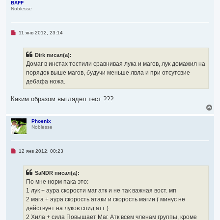
р
н
BAFF
и
Noblesse
н
е
у
т
ь
Н
11 янв 2012, 23:14
с
е
я
п
р
к
Dirk писал(а):
о
н
ч
Домаг в инстах тестили сравнивая лука и магов, лук домажил на
а
и
ч
порядок выше магов, будучи меньше лвла и при отсутсвие
т
а
а
дебафа ножа.
л
н
н
у
о
Каким образом выглядел тест ???
е
В
с
е
о
р
о
Phoenix
б
Noblesse
н
щ
у
е
т
н
ь
и
Н
12 янв 2012, 00:23
с
е
е
я
п
р
к
SaNDR писал(а):
о
н
ч
По мне норм пака это:
а
и
ч
1 лук + аура скорости маг атк и не так важная вост. мп
т
а
а
2 мага + аура скорость атаки и скорость магии ( минус не
л
н
действует на луков спид атт )
н
у
о
2 Хила + сила Повышает Маг. Атк всем членам группы, кроме