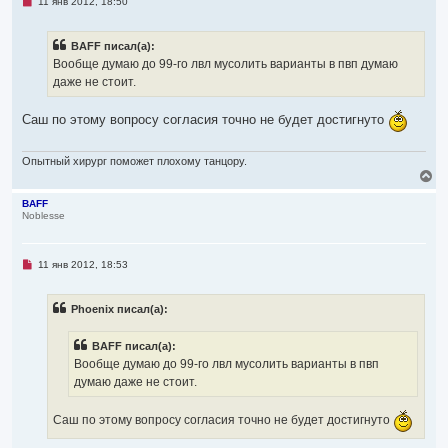
Н
11 янв 2012, 18:50
с
е
я
п
р
к
BAFF писал(а):
о
н
ч
Вообще думаю до 99-го лвл мусолить варианты в пвп думаю
а
и
ч
даже не стоит.
т
а
а
л
н
Саш по этому вопросу согласия точно не будет достигнуто
н
у
о
е
с
Опытный хирург поможет плохому танцору.
о
В
о
е
б
р
BAFF
щ
Noblesse
н
е
н
у
и
т
е
ь
Н
11 янв 2012, 18:53
с
е
я
п
р
к
Phoenix писал(а):
о
н
ч
а
и
ч
BAFF писал(а):
т
а
а
Вообще думаю до 99-го лвл мусолить варианты в пвп
л
н
думаю даже не стоит.
н
у
о
е
Саш по этому вопросу согласия точно не будет достигнуто
с
о
о