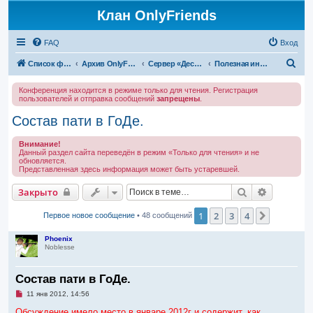
Клан OnlyFriends
FAQ
Вход
П
Список форумов
Архив OnlyFriends
Сервер «Десперион»
Полезная информация
о
Конференция находится в режиме только для чтения. Регистрация
и
пользователей и отправка сообщений
запрещены
.
с
Состав пати в ГоДе.
к
Внимание!
Данный раздел сайта переведён в режим «Только для чтения» и не
обновляется.
Представленная здесь информация может быть устаревшей.
Поиск
Расширен
Закрыто
1
2
3
4
След.
Первое новое сообщение
• 48 сообщений
Phoenix
Noblesse
Состав пати в ГоДе.
Н
11 янв 2012, 14:56
е
п
Обсуждение имело место в январе 2012г и содержит, как