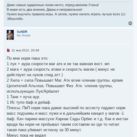
е
Даже самые одаренные гении ничто, перед именем Учиха!
В мире есть два мнения, Дирка и неправельное!
Нужно выучить правила игры. А затем, нужно начать играть лучше всех (с)
Эйнштейн.
В
е
р
SaNDR
No Grade
н
у
т
ь
Н
11 янв 2012, 20:48
с
е
я
п
По мне норм пака это:
р
к
1 лук + аура скорости маг атк и не так важная вост. мп
о
н
ч
2 мага + аура скорость атаки и скорость магии ( минус не
а
и
ч
действует на луков спид атт )
т
а
а
2 Хила + сила Повышает Маг. Атк всем членам группы, кроме
л
н
Целителей Альгиза. Повышает Физ. Атк. членов группы,
н
у
о
использующих Лук/Арбалет
е
1 Танк + куча аур
с
о
1 Ис тупо баф и дебаф.
о
Плюсы: ПвП норм пака дамаг высокий по ассисту падают норм
б
щ
масс подъемы и масс лужи и в дальнейшем канцел у магов -1
е
баф. Кач парики массухи Харнак Сады Орбис и т.д. Как в инстах
н
и
вроде бы норм не пробывал таким составом но где то читал
е
такая пака убивает истихну за 30 минут.
Минус пока не видел