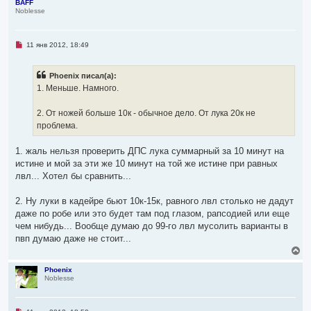
р
BAFF
о
Noblesse
н
о
у
б
т
щ
ь
е
Н
11 янв 2012, 18:49
н
с
е
и
я
п
е
р
к
Phoenix писал(а):
о
н
ч
1. Меньше. Намного.
а
и
ч
т
а
а
2. От ножей больше 10к - обычное дело. От лука 20к не
л
н
проблема.
н
у
о
е
1. жаль нельзя проверить ДПС лука суммарный за 10 минут на
с
о
истине и мой за эти же 10 минут на той же истине при равных
о
лвл... Хотел бы сравнить...
б
щ
е
2. Ну луки в кадейре бьют 10к-15к, равного лвл столько не дадут
н
и
даже по робе или это будет там под глазом, рапсодией или еще
е
чем нибудь... Вообще думаю до 99-го лвл мусолить варианты в
пвп думаю даже не стоит...
В
е
р
Phoenix
Noblesse
н
у
т
ь