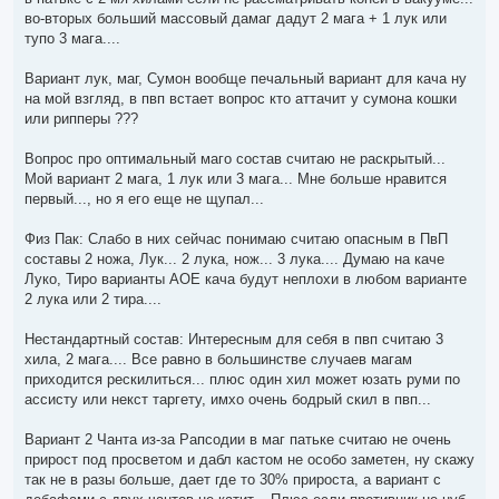
во-вторых больший массовый дамаг дадут 2 мага + 1 лук или
тупо 3 мага....
Вариант лук, маг, Сумон вообще печальный вариант для кача ну
на мой взгляд, в пвп встает вопрос кто аттачит у сумона кошки
или рипперы ???
Вопрос про оптимальный маго состав считаю не раскрытый...
Мой вариант 2 мага, 1 лук или 3 мага... Мне больше нравится
первый..., но я его еще не щупал...
Физ Пак: Слабо в них сейчас понимаю считаю опасным в ПвП
составы 2 ножа, Лук... 2 лука, нож... 3 лука.... Думаю на каче
Луко, Тиро варианты АОЕ кача будут неплохи в любом варианте
2 лука или 2 тира....
Нестандартный состав: Интересным для себя в пвп считаю 3
хила, 2 мага.... Все равно в большинстве случаев магам
приходится рескилиться... плюс один хил может юзать руми по
ассисту или некст таргету, имхо очень бодрый скил в пвп...
Вариант 2 Чанта из-за Рапсодии в маг патьке считаю не очень
прирост под просветом и дабл кастом не особо заметен, ну скажу
так не в разы больше, дает где то 30% прироста, а вариант с