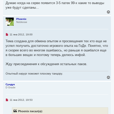
б
Думаю когда на серве появится 3-5 патек 99-х какие то выводы
щ
уже будут сделаны...
е
н
В
и
е
е
р
Phoenix
Noblesse
н
у
т
ь
Н
11 янв 2012, 19:00
с
е
я
п
Тема создана для обмена опытом и просвещения тех кто еще не
р
к
успел получить достаточно игрового опыта на ГоДе. Понятно, что
о
н
ч
я скорее всего во многом ошибаюсь, но раньше я ошибался еще
а
и
ч
в больших вещах и поэтому теперь делюсь инфой.
т
а
а
л
н
Жду присоединения к обсуждения остальных паков.
н
у
о
е
Опытный хирург поможет плохому танцору.
с
В
о
о
е
б
р
Сундук
щ
D Grade
н
е
у
н
т
и
ь
е
Н
11 янв 2012, 19:53
с
е
я
п
р
к
Phoenix писал(а):
о
н