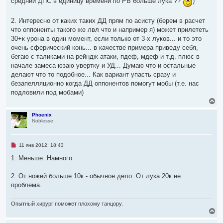
средний ДПС в единицу времени по РБ больше лука ??
)
2. Интересно от каких таких ДД прям по асисту (берем в расчет
что оппоненты такого же лвл что и например я) может прилететь
30+к урона в один момент, если только от 3-х луков... и то это
очень сферический конь... в качестве примера приведу себя,
бегаю с таликами на рейндж атаки, пдеф, мдеф и т.д. плюс в
начале замеса юзаю увертку и УД... Думаю что и остальные
делают что то подобное... Как вариант упасть сразу и
безапелляционно когда ДД оппонентов помогут мобы (т.е. нас
подловили под мобами)
В
е
р
Phoenix
Noblesse
н
у
т
ь
Н
11 янв 2012, 18:43
с
е
я
п
1. Меньше. Намного.
р
к
о
н
ч
2. От ножей больше 10к - обычное дело. От лука 20к не
а
и
ч
проблема.
т
а
а
л
н
Опытный хирург поможет плохому танцору.
н
у
В
о
е
е
с