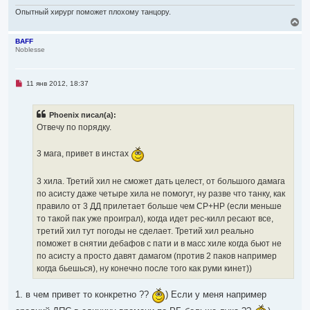
Опытный хирург поможет плохому танцору.
В
е
р
BAFF
Noblesse
н
у
т
ь
Н
11 янв 2012, 18:37
с
е
я
п
р
к
Phoenix писал(а):
о
н
ч
Отвечу по порядку.
а
и
ч
т
а
а
3 мага, привет в инстах
л
н
н
у
о
3 хила. Третий хил не сможет дать целест, от большого дамага
е
с
по асисту даже четыре хила не помогут, ну разве что танку, как
о
правило от 3 ДД прилетает больше чем СР+НР (если меньше
о
б
то такой пак уже проиграл), когда идет рес-килл ресают все,
щ
третий хил тут погоды не сделает. Третий хил реально
е
н
поможет в снятии дебафов с пати и в масс хиле когда бьют не
и
по асисту а просто давят дамагом (против 2 паков например
е
когда бьешься), ну конечно после того как руми кинет))
1. в чем привет то конкретно ??
) Если у меня например