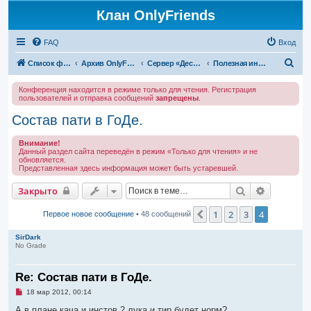
Клан OnlyFriends
FAQ
Вход
П
Список форумов
Архив OnlyFriends
Сервер «Десперион»
Полезная информация
о
Конференция находится в режиме только для чтения. Регистрация
и
пользователей и отправка сообщений
запрещены
.
с
Состав пати в ГоДе.
к
Внимание!
Данный раздел сайта переведён в режим «Только для чтения» и не
обновляется.
Представленная здесь информация может быть устаревшей.
Поиск
Расширен
Закрыто
1
2
3
4
Пред.
Первое новое сообщение
• 48 сообщений
SirDark
No Grade
Re: Состав пати в ГоДе.
Н
18 мар 2012, 00:14
е
п
А в плане кача и инстов 2 лука и тир будет норм?