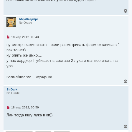
р
о
ч
В
и
е
т
р
АбраКадабра
а
No Grade
н
н
у
н
о
т
е
ь
Н
18 мар 2012, 00:43
с
с
е
о
я
п
ну смотря какие инсты...если расмотривать фарм октависа в 1
о
р
к
б
пак то нет)
о
н
щ
ч
ну опять же имхо....
е
а
и
н
ч
у нас хардкор Т убивают в составе 2 лука и маг все инсты на
т
и
а
а
ура...
е
л
н
н
у
о
Величайшее зло — страдание.
е
В
с
е
о
р
SirDark
о
No Grade
н
б
щ
у
е
т
н
ь
Н
18 мар 2012, 00:59
и
с
е
е
я
п
Лан тогда ищу лука в кп))
р
к
о
н
ч
В
а
и
е
ч
т