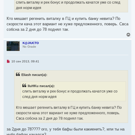
щ
слить виталку и рек бонус и продолжать качатся уже со след
е
дня норм идея
н
и
е
Кто мешает регенить виталку в ГЦ и купить банку невита? По
скорости кача этот вариант не хуже предложенного, поверь. Свса
собсна за 2 дня до 78 поднял так.
В
е
р
K@JIUCTO
No Grade
н
у
т
ь
Н
10 сен 2013, 09:41
с
е
я
п
р
к
Eliash писал(а):
о
н
ч
а
и
ч
IIuHKu писал(а):
т
а
а
слить виталку и рек бонус и продолжать качатся уже со
л
н
след дня норм идея
н
у
о
е
Кто мешает регенить виталку в ГЦ и купить банку невита? По
с
о
скорости кача этот вариант не хуже предложенного, поверь.
о
Свса собсна за 2 дня до 78 поднял так.
б
щ
е
за 2дня до 78???? ого, у тебя бафы были какиенить?, или ты на
н
и
нубо бафах качался?