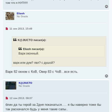
том что я НУП!!!!!
В
е
р
Eliash
No Grade
н
у
т
ь
Н
11 сен 2013, 15:49
с
е
я
п
р
к
K@JIUCTO писал(а):
о
н
ч
а
и
ч
Eliash писал(а):
т
а
а
Варк оконный.
л
н
н
у
о
варк или дум? лвл? с душой?
е
с
о
Варк 82 окном с КоВ, Овер 83 с ЧоВ...все есть.
о
В
б
е
щ
р
е
K@JIUCTO
н
No Grade
н
и
у
е
т
ь
Н
12 сен 2013, 09:07
с
е
я
п
блин да ты герой за 2дня покачаться..... я бы наверно тоже бы
р
к
так раскачался будь у меня такие сапы..
о
н