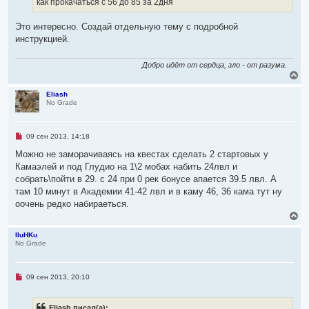
как прокачаться с 56 до 85 за 2дня
а
и
ч
т
а
а
Это интересно. Создай отдельную тему с подробной
л
н
инструкцией.
н
у
о
е
Добро идёт от сердца, зло - от разума.
с
В
о
о
е
б
р
Eliash
щ
No Grade
н
е
у
н
т
и
ь
е
Н
09 сен 2013, 14:18
с
е
я
п
Можно не заморачиваясь на квестах сделать 2 стартовых у
р
к
Камаэлей и под Глудио на 1\2 мобах набить 24лвл и
о
н
ч
собрать\пойти в 29. с 24 при 0 рек бонусе апается 39.5 лвл. А
а
и
ч
там 10 минут в Академии 41-42 лвл и в каму 46, 36 кама тут ну
т
а
а
оочень редко набираеться.
л
н
В
н
у
е
о
р
IIuHKu
е
No Grade
с
н
о
у
о
т
б
ь
щ
Н
09 сен 2013, 20:10
с
е
е
я
н
п
и
р
к
Eliash писал(а):