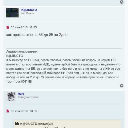
В
о
е
б
р
K@JIUCTO
щ
No Grade
н
е
н
у
и
т
е
ь
Н
05 сен 2013, 11:35
с
е
я
п
как прокачаться с 56 до 85 за 2дня
р
к
о
н
ч
а
и
ч
т
Аватар пользователя
а
а
K@JIUCTO
л
н
я был когда то СПСом, потом хавком, потом злобным некром, и ножем ПВ,
н
у
потом я стал противным АДВ, и даже арбой был, и варлордом, и не думал что
о
е
меня затянет на ЕЕ, ее это все, никто без него и жить не может, а в ХФ ее все
с
боятся как огня, последний мой перс ЕЕ 1834 пвп, 241пк, в месяц до 120
о
побед на оли от 250 до 730 очков оли, и неразу не взял героя за ее, говорит о
о
том что я НУП!!!!!
б
В
щ
е
е
н
р
bars
и
Dungeon Boss
н
е
у
т
ь
Н
05 сен 2013, 13:05
с
е
я
п
р
к
K@JIUCTO писал(а):
о
н
ч