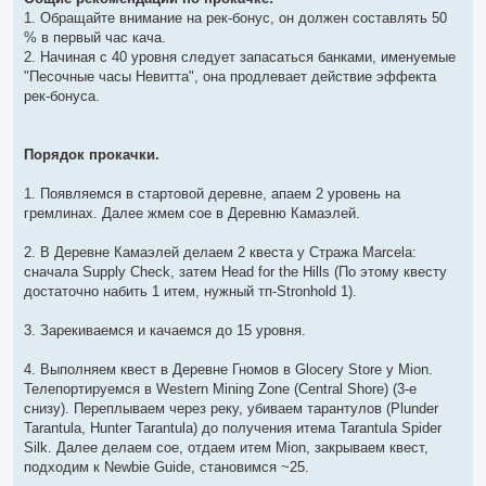
р
1. Обращайте внимание на рек-бонус, он должен составлять 50
о
ч
% в первый час кача.
и
2. Начиная с 40 уровня следует запасаться банками, именуемые
т
а
"Песочные часы Невитта", она продлевает действие эффекта
н
рек-бонуса.
н
о
е
с
о
Порядок прокачки.
о
б
щ
1. Появляемся в стартовой деревне, апаем 2 уровень на
е
гремлинах. Далее жмем сое в Деревню Камаэлей.
н
и
е
2. В Деревне Камаэлей делаем 2 квеста у Стража Marcela:
сначала Supply Check, затем Head for the Hills (По этому квесту
достаточно набить 1 итем, нужный тп-Stronhold 1).
3. Зарекиваемся и качаемся до 15 уровня.
4. Выполняем квест в Деревне Гномов в Glocery Store у Mion.
Телепортируемся в Western Mining Zone (Central Shore) (3-е
снизу). Переплываем через реку, убиваем тарантулов (Plunder
Tarantula, Hunter Tarantula) до получения итема Tarantula Spider
Silk. Далее делаем сое, отдаем итем Mion, закрываем квест,
подходим к Newbie Guide, становимся ~25.