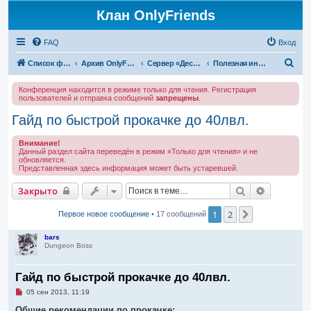
Клан OnlyFriends
FAQ
Вход
П
Список форумов
Архив OnlyFriends
Сервер «Десперион»
Полезная информация
о
Конференция находится в режиме только для чтения. Регистрация
и
пользователей и отправка сообщений
запрещены
.
с
Гайд по быстрой прокачке до 40лвл.
к
Внимание!
Данный раздел сайта переведён в режим «Только для чтения» и не
обновляется.
Представленная здесь информация может быть устаревшей.
Поиск
Расширен
Закрыто
1
2
След.
Первое новое сообщение
• 17 сообщений
bars
Dungeon Boss
Гайд по быстрой прокачке до 40лвл.
Н
05 сен 2013, 11:19
е
п
Общие рекомендации по прокачке: