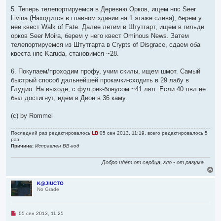
5. Теперь телепортируемся в Деревню Орков, ищем нпс Seer
Livina (Находится в главном здании на 1 этаже слева), берем у
нее квест Walk of Fate. Далее летим в Штутгарт, ищем в гильди
орков Seer Moira, берем у него квест Ominous News. Затем
телепортируемся из Штутгарта в Crypts of Disgrace, сдаем оба
квеста нпс Karuda, становимся ~28.
6. Покупаем/проходим профу, учим скилы, ищем шмот. Самый
быстрый способ дальнейшей прокачки-сходить в 29 лабу в
Глудио. На выходе, с фул рек-бонусом ~41 лвл. Если 40 лвл не
был достигнут, идем в Дион в 36 каму.
(с) by Rommel
Последний раз редактировалось
LB
05 сен 2013, 11:19, всего редактировалось 5
раз.
Причина:
Исправлен BB-код
Добро идёт от сердца, зло - от разума.
В
е
р
K@JIUCTO
No Grade
н
у
т
ь
Н
05 сен 2013, 11:25
с
е