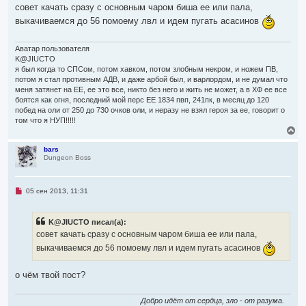
я
п
совет качать сразу с основным чаром биша ее или пала,
р
к
выкачиваемся до 56 помоему лвл и идем пугать асасинов
о
н
ч
а
и
ч
т
Аватар пользователя
а
а
K@JIUCTO
л
н
я был когда то СПСом, потом хавком, потом злобным некром, и ножем ПВ,
н
у
о
потом я стал противным АДВ, и даже арбой был, и варлордом, и не думал что
е
меня затянет на ЕЕ, ее это все, никто без него и жить не может, а в ХФ ее все
с
боятся как огня, последний мой перс ЕЕ 1834 пвп, 241пк, в месяц до 120
о
побед на оли от 250 до 730 очков оли, и неразу не взял героя за ее, говорит о
о
б
том что я НУП!!!!!
щ
В
е
е
н
р
bars
и
Dungeon Boss
н
е
у
т
ь
Н
05 сен 2013, 11:31
с
е
я
п
р
к
K@JIUCTO писал(а):
о
н
ч
совет качать сразу с основным чаром биша ее или пала,
а
и
ч
выкачиваемся до 56 помоему лвл и идем пугать асасинов
т
а
а
л
н
н
у
о чём твой пост?
о
е
с
Добро идёт от сердца, зло - от разума.
о