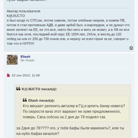
е
Аватар пользователя
K@JIUCTO
я был когда то СПСом, потом хавком, потом злобным некром, и ножем ПВ,
потом я стал противным АДВ, и даже арбой был, и варлордом, и не думал что
меня затянет на ЕЕ, ее это все, никто без него и жить не может, а в ХФ ее все
боятся как огня, последний мой перс ЕЕ 1834 пвп, 241пк, в месяц до 120
побед на оли от 250 до 730 очков оли, и неразу не взял героя за ее, говорит о
том что я НУП!!!!!
В
е
р
Eliash
No Grade
н
у
т
ь
Н
10 сен 2013, 11:49
с
е
я
п
р
к
K@JIUCTO писал(а):
о
н
ч
а
и
ч
Eliash писал(а):
т
а
а
Кто мешает регенить виталку в ГЦ и купить банку невита?
л
н
По скорости кача этот вариант не хуже предложенного,
н
у
о
поверь. Свса собсна за 2 дня до 78 поднял так.
е
с
о
за 2дня до 78???? ого, у тебя бафы были какиенить?, или ты
о
на нубо бафах качался?
б
щ