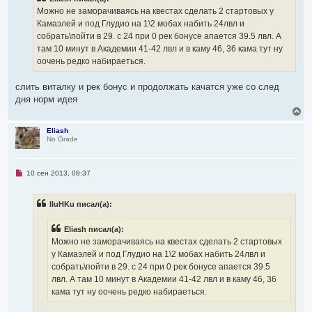
е
о
н
ч
Можно не заморачиваясь на квестах сделать 2 стартовых у
а
и
ч
Камаэлей и под Глудио на 1\2 мобах набить 24лвл и
т
а
а
собрать\пойти в 29. с 24 при 0 рек бонусе апается 39.5 лвл. А
л
н
там 10 минут в Академии 41-42 лвл и в каму 46, 36 кама тут ну
н
у
о
оочень редко набираеться.
е
с
о
слить виталку и рек бонус и продолжать качатся уже со след
о
дня норм идея
б
щ
В
е
е
н
р
Eliash
и
No Grade
н
е
у
т
ь
Н
10 сен 2013, 08:37
с
е
я
п
р
к
IIuHKu писал(а):
о
н
ч
а
и
ч
Eliash писал(а):
т
а
а
Можно не заморачиваясь на квестах сделать 2 стартовых
л
н
у Камаэлей и под Глудио на 1\2 мобах набить 24лвл и
н
у
о
собрать\пойти в 29. с 24 при 0 рек бонусе апается 39.5
е
лвл. А там 10 минут в Академии 41-42 лвл и в каму 46, 36
с
о
кама тут ну оочень редко набираеться.
о
б