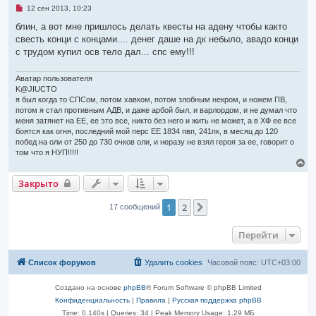
е
ь
Н
12 сен 2013, 10:23
н
с
е
и
я
п
блин, а вот мне пришлось делать квесты на адену чтобы както
е
р
к
свесть конци с концами.... денег даше на дк небыло, авадо конци
о
н
ч
с трудом купил осв тело дал... спс ему!!!
а
и
ч
т
а
а
Аватар пользователя
л
н
K@JIUCTO
н
у
я был когда то СПСом, потом хавком, потом злобным некром, и ножем ПВ,
о
е
потом я стал противным АДВ, и даже арбой был, и варлордом, и не думал что
с
меня затянет на ЕЕ, ее это все, никто без него и жить не может, а в ХФ ее все
о
боятся как огня, последний мой перс ЕЕ 1834 пвп, 241пк, в месяц до 120
о
побед на оли от 250 до 730 очков оли, и неразу не взял героя за ее, говорит о
б
щ
том что я НУП!!!!!
е
В
н
е
и
Закрыто
р
е
н
у
1
2
След.
17 сообщений
т
ь
с
Перейти
я
к
н
Список форумов
Удалить cookies
Часовой пояс:
UTC+03:00
а
ч
Создано на основе
phpBB
® Forum Software © phpBB Limited
а
л
Конфиденциальность
|
Правила
|
Русская поддержка phpBB
у
Time: 0.140s
|
Queries: 34
| Peak Memory Usage: 1.29 МБ