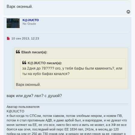
е
Варк оконный.
н
и
В
е
е
р
K@JIUCTO
No Grade
н
у
т
ь
Н
10 сен 2013, 12:23
с
е
я
п
р
к
Eliash писал(а):
о
н
ч
а
и
ч
K@JIUCTO писал(а):
т
а
а
за 2дня до 78???? ого, у тебя бафы были какиенить?, или
л
н
ты на нубо бафах качался?
н
у
о
е
Варк оконный.
с
о
о
варк или дум? лвл? с душой?
б
щ
е
Аватар пользователя
н
и
K@JIUCTO
е
я был когда то СПСом, потом хавком, потом злобным некром, и ножем ПВ,
потом я стал противным АДВ, и даже арбой был, и варлордом, и не думал что
меня затянет на ЕЕ, ее это все, никто без него и жить не может, а в ХФ ее все
боятся как огня, последний мой перс ЕЕ 1834 пвп, 241пк, в месяц до 120
побед на оли от 250 до 730 очков оли, и неразу не взял героя за ее, говорит о