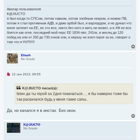
ч
а
и
ч
т
Аватар пользователя
а
а
K@JIUCTO
л
н
я был когда то СПСом, потом хавком, потом злобным некром, и ножем ПВ,
н
у
потом я стал противным АДВ, и даже арбой был, и варлордом, и не думал что
о
е
меня затянет на ЕЕ, ее это все, никто без него и жить не может, а в ХФ ее все
с
боятся как огня, последний мой перс ЕЕ 1834 пвп, 241пк, в месяц до 120
о
побед на оли от 250 до 730 очков оли, и неразу не взял героя за ее, говорит о
о
том что я НУП!!!!!
б
В
щ
е
е
н
р
Eliash
и
No Grade
н
е
у
т
ь
Н
12 сен 2013, 09:55
с
е
я
п
р
к
K@JIUCTO писал(а):
о
н
ч
блин да ты герой за 2дня покачаться..... я бы наверно тоже бы
а
и
ч
так раскачался будь у меня такие сапы..
т
а
а
л
н
Да, но качался я в инстах. Без окон.
н
у
о
В
е
е
с
р
K@JIUCTO
о
No Grade
н
о
у
б
т
щ