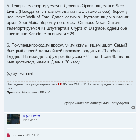
5. Теперь телепортируемся в Деревню Орков, ищем нпс Seer
Livina (Находится в главном здании на 1 этаже слева), берем у
нее квест Walk of Fate. Далее летим в Штутгарт, ищем в гильди
орков Seer Moira, берем у него квест Ominous News. Затем
телепортируемся из Штутгарта в Crypts of Disgrace, сдаем оба
квеста нпс Karuda, становимся ~28.
6. Покупаем/проходим профу, учим скилы, ищем шмот. Самый
быстрый способ дальнейшей прокачки-сходить в 29 лабу в
Глудио. На выходе, с фул рек-бонусом ~41 лвл. Если 40 лвл не
был достигнут, идем в Дион в 36 каму.
(с) by Rommel
Последний раз редактировалось
LB
05 сен 2013, 11:19, всего редактировалось 5
раз.
Причина:
Исправлен BB-код
Добро идёт от сердца, зло - от разума.
В
е
р
K@JIUCTO
No Grade
н
у
т
ь
Н
05 сен 2013, 11:25
с
е