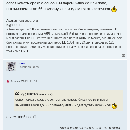
я
п
совет качать сразу с основным чаром биша ее или пала,
р
к
выкачиваемся до 56 помоему лвл и идем пугать асасинов
о
н
ч
а
и
ч
т
Аватар пользователя
а
а
K@JIUCTO
л
н
я был когда то СПСом, потом хавком, потом злобным некром, и ножем ПВ,
н
у
о
потом я стал противным АДВ, и даже арбой был, и варлордом, и не думал что
е
меня затянет на ЕЕ, ее это все, никто без него и жить не может, а в ХФ ее все
с
боятся как огня, последний мой перс ЕЕ 1834 пвп, 241пк, в месяц до 120
о
побед на оли от 250 до 730 очков оли, и неразу не взял героя за ее, говорит о
о
б
том что я НУП!!!!!
щ
В
е
е
н
р
bars
и
Dungeon Boss
н
е
у
т
ь
Н
05 сен 2013, 11:31
с
е
я
п
р
к
K@JIUCTO писал(а):
о
н
ч
совет качать сразу с основным чаром биша ее или пала,
а
и
ч
выкачиваемся до 56 помоему лвл и идем пугать асасинов
т
а
а
л
н
н
у
о чём твой пост?
о
е
с
Добро идёт от сердца, зло - от разума.
о