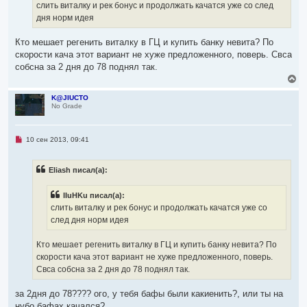
щ
слить виталку и рек бонус и продолжать качатся уже со след
е
дня норм идея
н
и
е
Кто мешает регенить виталку в ГЦ и купить банку невита? По
скорости кача этот вариант не хуже предложенного, поверь. Свса
собсна за 2 дня до 78 поднял так.
В
е
р
K@JIUCTO
No Grade
н
у
т
ь
Н
10 сен 2013, 09:41
с
е
я
п
р
к
Eliash писал(а):
о
н
ч
а
и
ч
IIuHKu писал(а):
т
а
а
слить виталку и рек бонус и продолжать качатся уже со
л
н
след дня норм идея
н
у
о
е
Кто мешает регенить виталку в ГЦ и купить банку невита? По
с
о
скорости кача этот вариант не хуже предложенного, поверь.
о
Свса собсна за 2 дня до 78 поднял так.
б
щ
е
за 2дня до 78???? ого, у тебя бафы были какиенить?, или ты на
н
и
нубо бафах качался?