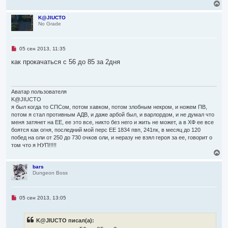
В
о
е
б
р
K@JIUCTO
щ
No Grade
н
е
н
у
и
т
е
ь
Н
05 сен 2013, 11:35
с
е
я
п
как прокачаться с 56 до 85 за 2дня
р
к
о
н
ч
а
и
ч
т
Аватар пользователя
а
а
K@JIUCTO
л
н
я был когда то СПСом, потом хавком, потом злобным некром, и ножем ПВ,
н
у
потом я стал противным АДВ, и даже арбой был, и варлордом, и не думал что
о
е
меня затянет на ЕЕ, ее это все, никто без него и жить не может, а в ХФ ее все
с
боятся как огня, последний мой перс ЕЕ 1834 пвп, 241пк, в месяц до 120
о
побед на оли от 250 до 730 очков оли, и неразу не взял героя за ее, говорит о
о
том что я НУП!!!!!
б
В
щ
е
е
н
р
bars
и
Dungeon Boss
н
е
у
т
ь
Н
05 сен 2013, 13:05
с
е
я
п
р
к
K@JIUCTO писал(а):
о
н
ч