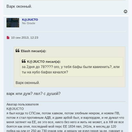
е
Варк оконный.
н
и
В
е
е
р
K@JIUCTO
No Grade
н
у
т
ь
Н
10 сен 2013, 12:23
с
е
я
п
р
к
Eliash писал(а):
о
н
ч
а
и
ч
K@JIUCTO писал(а):
т
а
а
за 2дня до 78???? ого, у тебя бафы были какиенить?, или
л
н
ты на нубо бафах качался?
н
у
о
е
Варк оконный.
с
о
о
варк или дум? лвл? с душой?
б
щ
е
Аватар пользователя
н
и
K@JIUCTO
е
я был когда то СПСом, потом хавком, потом злобным некром, и ножем ПВ,
потом я стал противным АДВ, и даже арбой был, и варлордом, и не думал что
меня затянет на ЕЕ, ее это все, никто без него и жить не может, а в ХФ ее все
боятся как огня, последний мой перс ЕЕ 1834 пвп, 241пк, в месяц до 120
побед на оли от 250 до 730 очков оли, и неразу не взял героя за ее, говорит о