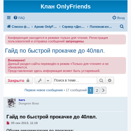
Клан OnlyFriends
FAQ
Вход
П
Список форумов
Архив OnlyFriends
Сервер «Десперион»
Полезная информация
о
Конференция находится в режиме только для чтения. Регистрация
и
пользователей и отправка сообщений
запрещены
.
с
Гайд по быстрой прокачке до 40лвл.
к
Внимание!
Данный раздел сайта переведён в режим «Только для чтения» и не
обновляется.
Представленная здесь информация может быть устаревшей.
Поиск
Расширен
Закрыто
1
2
След.
Первое новое сообщение
• 17 сообщений
bars
Dungeon Boss
Гайд по быстрой прокачке до 40лвл.
Н
05 сен 2013, 11:19
е
п
Общие рекомендации по прокачке: