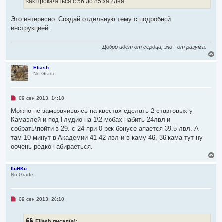
как прокачаться с 56 до 85 за 2дня
а
и
ч
т
а
а
Это интересно. Создай отдельную тему с подробной
л
н
инструкцией.
н
у
о
е
Добро идёт от сердца, зло - от разума.
с
В
о
о
е
б
р
Eliash
щ
No Grade
н
е
у
н
т
и
ь
е
Н
09 сен 2013, 14:18
с
е
я
п
Можно не заморачиваясь на квестах сделать 2 стартовых у
р
к
Камаэлей и под Глудио на 1\2 мобах набить 24лвл и
о
н
ч
собрать\пойти в 29. с 24 при 0 рек бонусе апается 39.5 лвл. А
а
и
ч
там 10 минут в Академии 41-42 лвл и в каму 46, 36 кама тут ну
т
а
а
оочень редко набираеться.
л
н
В
н
у
е
о
р
IIuHKu
е
No Grade
с
н
о
у
о
т
б
ь
щ
Н
09 сен 2013, 20:10
с
е
е
я
н
п
и
р
к
Eliash писал(а):