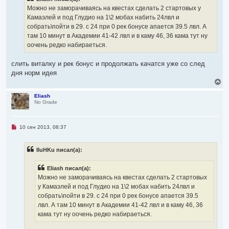
е
о
н
ч
Можно не заморачиваясь на квестах сделать 2 стартовых у
а
и
ч
Камаэлей и под Глудио на 1\2 мобах набить 24лвл и
т
а
а
собрать\пойти в 29. с 24 при 0 рек бонусе апается 39.5 лвл. А
л
н
там 10 минут в Академии 41-42 лвл и в каму 46, 36 кама тут ну
н
у
о
оочень редко набираеться.
е
с
о
слить виталку и рек бонус и продолжать качатся уже со след
о
дня норм идея
б
щ
В
е
е
н
р
Eliash
и
No Grade
н
е
у
т
ь
Н
10 сен 2013, 08:37
с
е
я
п
р
к
IIuHKu писал(а):
о
н
ч
а
и
ч
Eliash писал(а):
т
а
а
Можно не заморачиваясь на квестах сделать 2 стартовых
л
н
у Камаэлей и под Глудио на 1\2 мобах набить 24лвл и
н
у
о
собрать\пойти в 29. с 24 при 0 рек бонусе апается 39.5
е
лвл. А там 10 минут в Академии 41-42 лвл и в каму 46, 36
с
о
кама тут ну оочень редко набираеться.
о
б