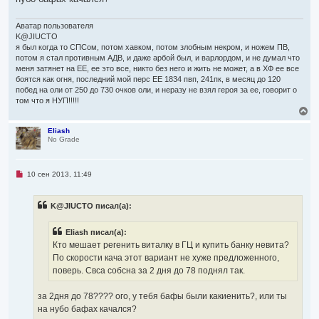
е
Аватар пользователя
K@JIUCTO
я был когда то СПСом, потом хавком, потом злобным некром, и ножем ПВ,
потом я стал противным АДВ, и даже арбой был, и варлордом, и не думал что
меня затянет на ЕЕ, ее это все, никто без него и жить не может, а в ХФ ее все
боятся как огня, последний мой перс ЕЕ 1834 пвп, 241пк, в месяц до 120
побед на оли от 250 до 730 очков оли, и неразу не взял героя за ее, говорит о
том что я НУП!!!!!
В
е
р
Eliash
No Grade
н
у
т
ь
Н
10 сен 2013, 11:49
с
е
я
п
р
к
K@JIUCTO писал(а):
о
н
ч
а
и
ч
Eliash писал(а):
т
а
а
Кто мешает регенить виталку в ГЦ и купить банку невита?
л
н
По скорости кача этот вариант не хуже предложенного,
н
у
о
поверь. Свса собсна за 2 дня до 78 поднял так.
е
с
о
за 2дня до 78???? ого, у тебя бафы были какиенить?, или ты
о
на нубо бафах качался?
б
щ