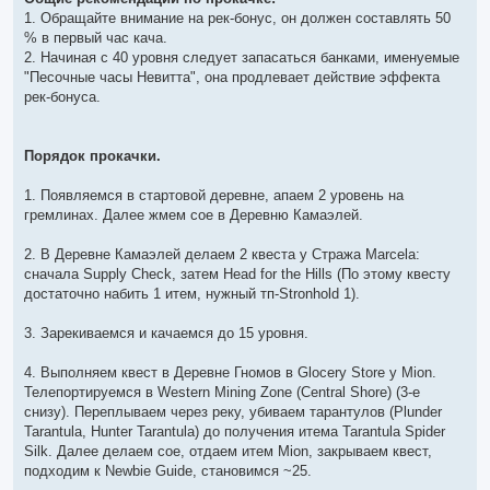
р
1. Обращайте внимание на рек-бонус, он должен составлять 50
о
ч
% в первый час кача.
и
2. Начиная с 40 уровня следует запасаться банками, именуемые
т
а
"Песочные часы Невитта", она продлевает действие эффекта
н
рек-бонуса.
н
о
е
с
о
Порядок прокачки.
о
б
щ
1. Появляемся в стартовой деревне, апаем 2 уровень на
е
гремлинах. Далее жмем сое в Деревню Камаэлей.
н
и
е
2. В Деревне Камаэлей делаем 2 квеста у Стража Marcela:
сначала Supply Check, затем Head for the Hills (По этому квесту
достаточно набить 1 итем, нужный тп-Stronhold 1).
3. Зарекиваемся и качаемся до 15 уровня.
4. Выполняем квест в Деревне Гномов в Glocery Store у Mion.
Телепортируемся в Western Mining Zone (Central Shore) (3-е
снизу). Переплываем через реку, убиваем тарантулов (Plunder
Tarantula, Hunter Tarantula) до получения итема Tarantula Spider
Silk. Далее делаем сое, отдаем итем Mion, закрываем квест,
подходим к Newbie Guide, становимся ~25.