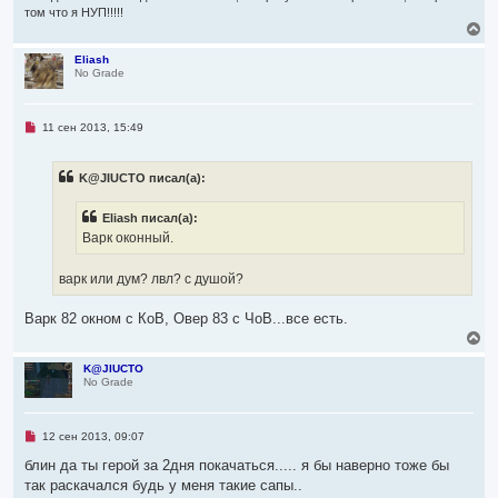
том что я НУП!!!!!
В
е
р
Eliash
No Grade
н
у
т
ь
Н
11 сен 2013, 15:49
с
е
я
п
р
к
K@JIUCTO писал(а):
о
н
ч
а
и
ч
Eliash писал(а):
т
а
а
Варк оконный.
л
н
н
у
о
варк или дум? лвл? с душой?
е
с
о
Варк 82 окном с КоВ, Овер 83 с ЧоВ...все есть.
о
В
б
е
щ
р
е
K@JIUCTO
н
No Grade
н
и
у
е
т
ь
Н
12 сен 2013, 09:07
с
е
я
п
блин да ты герой за 2дня покачаться..... я бы наверно тоже бы
р
к
так раскачался будь у меня такие сапы..
о
н