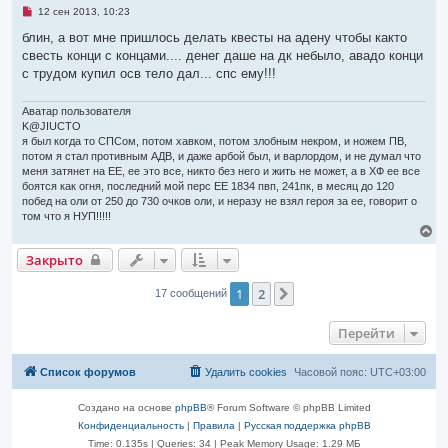
е
ь
Н
12 сен 2013, 10:23
н
с
е
и
я
п
блин, а вот мне пришлось делать квесты на адену чтобы както
е
р
к
свесть конци с концами.... денег даше на дк небыло, авадо конци
о
н
ч
с трудом купил осв тело дал... спс ему!!!
а
и
ч
т
а
а
Аватар пользователя
л
н
K@JIUCTO
н
у
я был когда то СПСом, потом хавком, потом злобным некром, и ножем ПВ,
о
е
потом я стал противным АДВ, и даже арбой был, и варлордом, и не думал что
с
меня затянет на ЕЕ, ее это все, никто без него и жить не может, а в ХФ ее все
о
боятся как огня, последний мой перс ЕЕ 1834 пвп, 241пк, в месяц до 120
о
побед на оли от 250 до 730 очков оли, и неразу не взял героя за ее, говорит о
б
щ
том что я НУП!!!!!
е
В
н
е
и
Закрыто
р
е
н
у
1
2
След.
17 сообщений
т
ь
с
Перейти
я
к
н
Список форумов
Удалить cookies
Часовой пояс:
UTC+03:00
а
ч
Создано на основе
phpBB
® Forum Software © phpBB Limited
а
л
Конфиденциальность
|
Правила
|
Русская поддержка phpBB
у
Time: 0.135s
|
Queries: 34
| Peak Memory Usage: 1.29 МБ