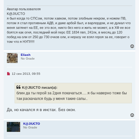
ч
а
и
ч
т
Аватар пользователя
а
а
K@JIUCTO
л
н
я был когда то СПСом, потом хавком, потом злобным некром, и ножем ПВ,
н
у
потом я стал противным АДВ, и даже арбой был, и варлордом, и не думал что
о
е
меня затянет на ЕЕ, ее это все, никто без него и жить не может, а в ХФ ее все
с
боятся как огня, последний мой перс ЕЕ 1834 пвп, 241пк, в месяц до 120
о
побед на оли от 250 до 730 очков оли, и неразу не взял героя за ее, говорит о
о
том что я НУП!!!!!
б
В
щ
е
е
н
р
Eliash
и
No Grade
н
е
у
т
ь
Н
12 сен 2013, 09:55
с
е
я
п
р
к
K@JIUCTO писал(а):
о
н
ч
блин да ты герой за 2дня покачаться..... я бы наверно тоже бы
а
и
ч
так раскачался будь у меня такие сапы..
т
а
а
л
н
Да, но качался я в инстах. Без окон.
н
у
о
В
е
е
с
р
K@JIUCTO
о
No Grade
н
о
у
б
т
щ