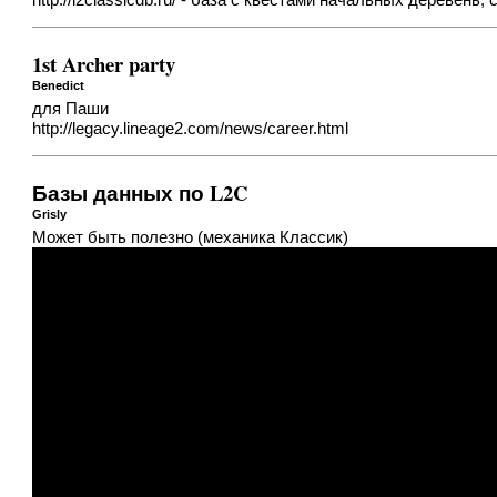
http://l2classicdb.ru/
- база с квестами начальных деревень, 
1st Archer party
Benedict
для Паши
http://legacy.lineage2.com/news/career.html
Базы данных по L2C
Grisly
Может быть полезно (механика Классик)