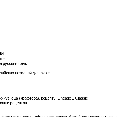
ki
ыке
а русский язык
лийских названий для plakis
р кузнеца (крафтера), рецепты LIneage 2 Classic
ровни рецептов.