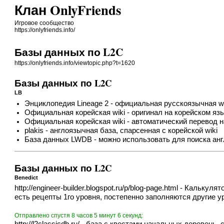
Клан OnlyFriends
Игровое сообщество
https://onlyfriends.info/
Базы данных по L2C
https://onlyfriends.info/viewtopic.php?t=1620
Базы данных по L2C
LB
Энциклопедия Lineage 2
- официальная русскоязычная wi
Официальная корейская wiki
- оригинал на корейском яз
Официальная корейская wiki
- автоматический перевод н
plakis
- англоязычная база, спарсенная с корейской wiki
База данных LWDB
- можно использовать для поиска анг
Базы данных по L2C
Benedict
http://engineer-builder.blogspot.ru/p/blog-page.html
- Калькулято
есть рецепты 1го уровня, постепенно заполняются другие у
Отправлено спустя 8 часов 5 минут 6 секунд: