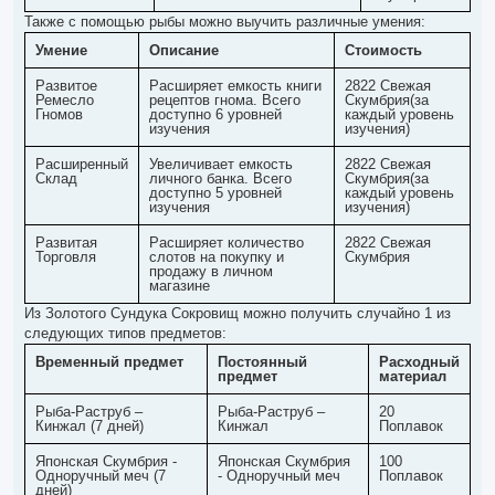
Также с помощью рыбы можно выучить различные умения:
Умение
Описание
Стоимость
Развитое
Расширяет емкость книги
2822 Свежая
Ремесло
рецептов гнома. Всего
Скумбрия(за
Гномов
доступно 6 уровней
каждый уровень
изучения
изучения)
Расширенный
Увеличивает емкость
2822 Свежая
Склад
личного банка. Всего
Скумбрия(за
доступно 5 уровней
каждый уровень
изучения
изучения)
Развитая
Расширяет количество
2822 Свежая
Торговля
слотов на покупку и
Скумбрия
продажу в личном
магазине
Из Золотого Сундука Сокровищ можно получить случайно 1 из
следующих типов предметов:
Временный предмет
Постоянный
Расходный
предмет
материал
Рыба-Раструб –
Рыба-Раструб –
20
Кинжал (7 дней)
Кинжал
Поплавок
Японская Скумбрия -
Японская Скумбрия
100
Одноручный меч (7
- Одноручный меч
Поплавок
дней)