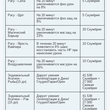
Рагу - Сила
На 20 минут
5 Скумбрия
увеличивается физ.урон
на 8%
Рагу - Щит
На 20 минут
5 Скумбрия
увеличивается физ.защ на
8%
Рагу -
На 20 минут
20 Скумбрия
Магический
увеличивается маг.защ на
Барьер
23%
Рагу - Ярость
В течении 20 минут
10 Скумбрия
Вампира
появляется 6% шанс
восстановить часть HP при
нанесении урона
Рагу -
На 20 минут
10 Скумбрия
Воодушевление
увеличивается маг.урон на
55%
Зодиакальный
Дарует умения
41.538
Агатион -
телепортации в Дион/
Скумбрия +
Рыбы(15 дн)
Глудио/Гиран/Орен
27.000
Свежая
Скумбрия
Зодиакальный
Дарует умения
41.538
Агатион – Рак
телепортации в Дион/
Скумбрия +
(15 дн)
Глудио/Гиран/Орен
27.000
Свежая
Скумбрия