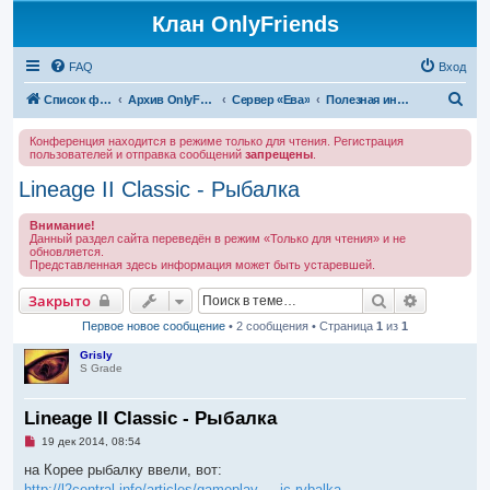
Клан OnlyFriends
FAQ
Вход
П
Список форумов
Архив OnlyFriends
Сервер «Ева»
Полезная информация
о
Конференция находится в режиме только для чтения. Регистрация
и
пользователей и отправка сообщений
запрещены
.
с
Lineage II Classic - Рыбалка
к
Внимание!
Данный раздел сайта переведён в режим «Только для чтения» и не
обновляется.
Представленная здесь информация может быть устаревшей.
Поиск
Расширен
Закрыто
Первое новое сообщение
• 2 сообщения • Страница
1
из
1
Grisly
S Grade
Lineage II Classic - Рыбалка
Н
19 дек 2014, 08:54
е
п
на Корее рыбалку ввели, вот:
р
http://l2central.info/articles/gameplay ... ic-rybalka