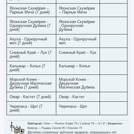
Японская Скумбрия –
Японская Скумбрия
Парные Мечи (7 дней)
– Парные Мечи
Японская Скумбрия -
Японская Скумбрия
Одноручная Дубина (7
- Одноручная
дней)
Дубина
Акула - Одноручный
Акула - Одноручный
меч (7 дней)
меч
Снежный Краб – Лук (7
Снежный Краб – Лук
дней)
Кальмар – Копье (7
Кальмар – Копье
дней)
Морской Конек -
Морской Конек -
Двуручная Магическая
Двуручная
Дубина (7 дней)
Магическая Дубина
Омар - Кастет (7 дней)
Омар - Кастет
Черепаха - Щит (7
Черепаха - Щит
дней)
Stalingrad:
Uther — Phoenix Knight 79 / Cardinal 79 — R.I.P. |
Desperion:
Вемунд — Рыцарь Сигеля 95 / Епископ 75
Десятки солнечных зайчиков заиграли, отразившись от