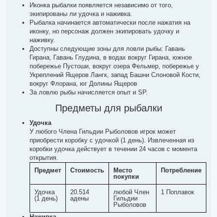
Иконка рыбалки появляется независимо от того,
экипированы ли удочка и наживка.
Рыбалка начинается автоматически после нажатия на
иконку, но персонаж должен экипировать удочку и
наживку.
Доступны следующие зоны для ловли рыбы: Гавань
Гирана, Гавань Глудина, в водах вокруг Гирана, южное
побережье Пустоши, вокруг озера Фельмер, побережье у
Укреплений Ящеров Лангк, запад Башни Слоновой Кости,
вокруг Флорана, юг Долины Ящеров
За ловлю рыбы начисляется опыт и SP.
Предметы для рыбалки
Удочка
У любого Члена Гильдии Рыболовов игрок может
приобрести коробку с удочкой (1 день). Извлеченная из
коробки удочка действует в течении 24 часов с момента
открытия.
Предмет
Стоимость
Место
Потребление
покупки
Удочка
20.514
любой Член
1 Поплавок
(1 день)
адены
Гильдии
Рыболовов
Наживка