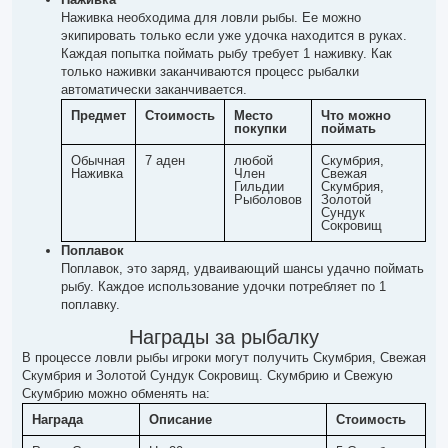
Наживка необходима для ловли рыбы. Ее можно
экипировать только если уже удочка находится в руках.
Каждая попытка поймать рыбу требует 1 наживку. Как
только наживки заканчиваются процесс рыбалки
автоматически заканчивается.
Предмет
Стоимость
Место
Что можно
покупки
поймать
Обычная
7 аден
любой
Скумбрия,
Наживка
Член
Свежая
Гильдии
Скумбрия,
Рыболовов
Золотой
Сундук
Сокровищ
Поплавок
Поплавок, это заряд, удваивающий шансы удачно поймать
рыбу. Каждое использование удочки потребляет по 1
поплавку.
Награды за рыбалку
В процессе ловли рыбы игроки могут получить Скумбрия, Свежая
Скумбрия и Золотой Сундук Сокровищ. Скумбрию и Свежую
Скумбрию можно обменять на:
Награда
Описание
Стоимость