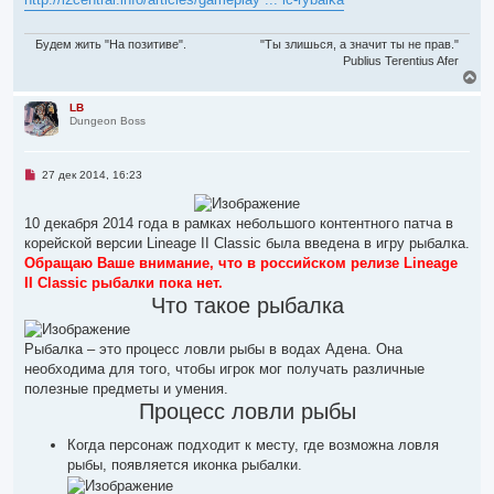
о
ч
и
т
Будем жить "На позитиве".
"Ты злишься, а значит ты не прав."
а
Publius Terentius Afer
н
В
н
е
о
р
LB
е
Dungeon Boss
н
с
о
у
о
т
б
ь
Н
27 дек 2014, 16:23
щ
с
е
е
я
п
н
р
к
и
10 декабря 2014 года в рамках небольшого контентного патча в
о
е
н
ч
корейской версии Lineage II Classic была введена в игру рыбалка.
а
и
ч
Обращаю Ваше внимание, что в российском релизе Lineage
т
а
а
II Classic рыбалки пока нет.
л
н
Что такое рыбалка
н
у
о
е
с
Рыбалка – это процесс ловли рыбы в водах Адена. Она
о
необходима для того, чтобы игрок мог получать различные
о
б
полезные предметы и умения.
щ
Процесс ловли рыбы
е
н
и
Когда персонаж подходит к месту, где возможна ловля
е
рыбы, появляется иконка рыбалки.