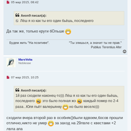
ь
Н
05 мар 2015, 08:42
с
е
я
п
р
к
Aeon9 писал(а):
о
н
ч
Лёш я хз как ты его один бьёшь, последнего
а
и
ч
т
а
а
Да так же, только круги бОльше
л
н
н
у
о
Будем жить "На позитиве".
"Ты злишься, а значит ты не прав."
е
Publius Terentius Afer
с
В
о
о
е
б
р
MarsVolta
щ
Noblesse
н
е
у
н
т
и
ь
е
Н
07 мар 2015, 10:25
с
е
я
п
р
к
Aeon9 писал(а):
о
н
ч
1й раз сходили наконец-то))) Лёш я хз как ты его один бьёшь,
а
и
ч
последнего
это было полная жэ
каждый помер по 2-4
т
а
а
раза...Юля пьёт валерьянку
но было весело)))
л
н
н
у
о
сходили вчера второй раз в особняк))были вдвоем,босов прошли
е
с
отлично,никто не умер
за заход на 29лвле с квестами +2
о
лвла апа
о