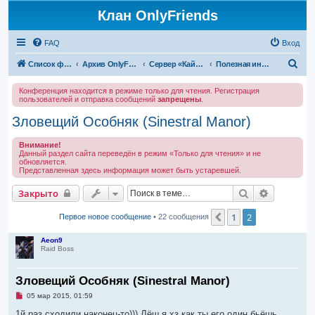
Клан OnlyFriends
FAQ
Вход
П
Список форумов
Архив OnlyFriends
Сервер «Кайатор»
Полезная информация
о
Конференция находится в режиме только для чтения. Регистрация
и
пользователей и отправка сообщений
запрещены
.
с
Зловещий Особняк (Sinestral Manor)
к
Внимание!
Данный раздел сайта переведён в режим «Только для чтения» и не
обновляется.
Представленная здесь информация может быть устаревшей.
Поиск
Расширен
Закрыто
1
2
Пред.
Первое новое сообщение
• 22 сообщения
Aeon9
Raid Boss
Зловещий Особняк (Sinestral Manor)
Н
05 мар 2015, 01:59
е
п
1й раз сходили наконец-то))) Лёш я хз как ты его один бьёшь,