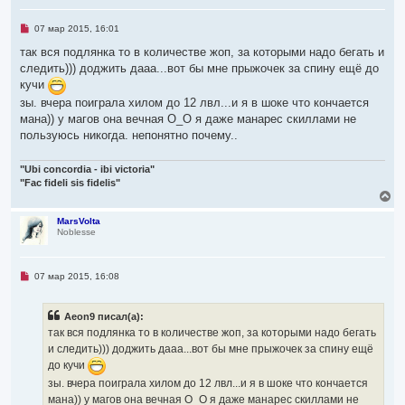
т
ь
Н
07 мар 2015, 16:01
с
е
я
п
так вся подлянка то в количестве жоп, за которыми надо бегать и
р
к
следить))) доджить дааа...вот бы мне прыжочек за спину ещё до
о
н
ч
кучи
а
и
ч
зы. вчера поиграла хилом до 12 лвл...и я в шоке что кончается
т
а
а
мана)) у магов она вечная О_О я даже манарес скиллами не
л
н
пользуюсь никогда. непонятно почему..
н
у
о
е
"Ubi concordia - ibi victoria"
с
о
"Fac fideli sis fidelis"
о
В
б
е
щ
р
MarsVolta
е
Noblesse
н
н
у
и
е
т
ь
Н
07 мар 2015, 16:08
с
е
я
п
р
к
Aeon9 писал(а):
о
н
ч
так вся подлянка то в количестве жоп, за которыми надо бегать
а
и
ч
и следить))) доджить дааа...вот бы мне прыжочек за спину ещё
т
а
а
до кучи
л
н
зы. вчера поиграла хилом до 12 лвл...и я в шоке что кончается
н
у
о
мана)) у магов она вечная О_О я даже манарес скиллами не