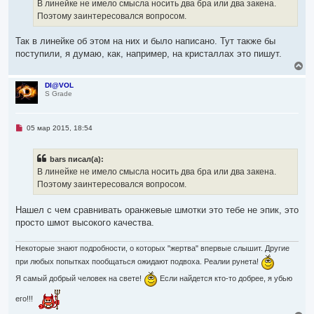
о
В линейке не имело смысла носить два бра или два закена.
е
Поэтому заинтересовался вопросом.
с
о
о
Так в линейке об этом на них и было написано. Тут также бы
б
щ
поступили, я думаю, как, например, на кристаллах это пишут.
е
В
н
е
и
р
е
DI@VOL
S Grade
н
у
т
ь
Н
05 мар 2015, 18:54
с
е
я
п
р
к
bars писал(а):
о
н
ч
В линейке не имело смысла носить два бра или два закена.
а
и
ч
Поэтому заинтересовался вопросом.
т
а
а
л
н
Нашел с чем сравнивать оранжевые шмотки это тебе не эпик, это
н
у
о
просто шмот высокого качества.
е
с
о
Некоторые знают подробности, о которых "жертва" впервые слышит. Другие
о
при любых попытках пообщаться ожидают подвоха. Реалии рунета!
б
щ
Я самый добрый человек на свете!
Если найдется кто-то добрее, я убью
е
н
и
его!!!
е