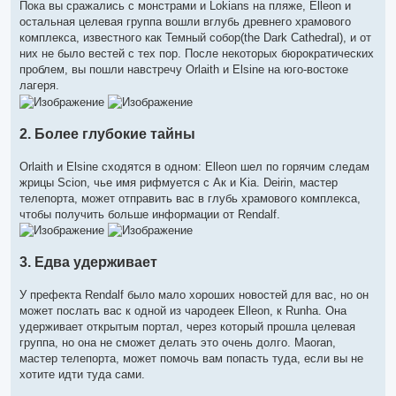
Пока вы сражались с монстрами и Lokians на пляже, Elleon и
остальная целевая группа вошли вглубь древнего храмового
комплекса, известного как Темный собор(the Dark Cathedral), и от
них не было вестей с тех пор. После некоторых бюрократических
проблем, вы пошли навстречу Orlaith и Elsine на юго-востоке
лагеря.
2. Более глубокие тайны
Orlaith и Elsine сходятся в одном: Elleon шел по горячим следам
жрицы Scion, чье имя рифмуется с Ак и Kia. Deirin, мастер
телепорта, может отправить вас в глубь храмового комплекса,
чтобы получить больше информации от Rendalf.
3. Едва удерживает
У префекта Rendalf было мало хороших новостей для вас, но он
может послать вас к одной из чародеек Elleon, к Runha. Она
удерживает открытым портал, через который прошла целевая
группа, но она не сможет делать это очень долго. Maoran,
мастер телепорта, может помочь вам попасть туда, если вы не
хотите идти туда сами.