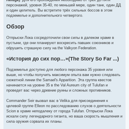
о
ч
персонажей, уровня 35-40, по меньшей мере, один танк, один ДД
и
и один целитель. Вы встретите трёх сильных боссов в этом
т
а
подземелье и дополнительного четвертого.
н
н
Обзор
о
е
с
о
Отпрыски Лока сосредоточили свои силы в далеком храме в
о
пустыни, где они планируют воскресить павших союзников и
б
щ
обрушить страшную силу на the Valkyon Federation.
е
н
и
«История до сих пор…»(The Story So Far ...)
е
Подземелье доступно для любого персонажа 35 уровня или
выше, но чтобы получить максимум опыта вам нужно следовать
сюжетной линии the Samael's Apparition. Эта группа квестов
начинается на уровне 35 в the Val Aureum city of Tulufan и
проведет вас через древние руины и сложных противников.
Commander Seir вызвал вас в Velika для присоединения к
целевой группе Elleon по расследованию слухов о деятельности
Scion в храме неподалеку от города Tulufan. Отпрыски Лока
искали силу легендарного гиганта, но ваша скорость мышления и
сила оружия сорвала их планы.