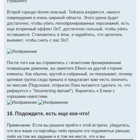
страшного.
Второй гораздо более опасный. Terkasia взорвется, нанося
повреждения в очень широкой области. Этого урона будет
достаточно, чтобы убить легкобронированных персонажей, есть
еще вторичный эффект DoT, достаточно сильный, чтобы убить
оставшихся. Становитесь в блок, и надейтесь, что целитель
выживет, чтобы снять с вас DoT.
После того как вы справились с гигантским бронированным
плавающим демоном, вы заметите Elleon на другой стороне
комнаты. Как обычно, крутой и собранный, он показывает, почему
целевая группа сюда пришла и предлагает вам честь окончить
их миссию (Подсказка: отпрыски Лока пытаются сделать то, что
рифмуется с "fesurrecting damael"). Вернитесь к Елене с
хорошими новостями.
16. Подождите, есть еще кое-что!
Примечание: Если вы решили пройти к этой встрече, убедитесь,
что все ваши со-партийцы либо прошли это подземелье раньше,
либо на том же задании и в том же месте, что и вы.