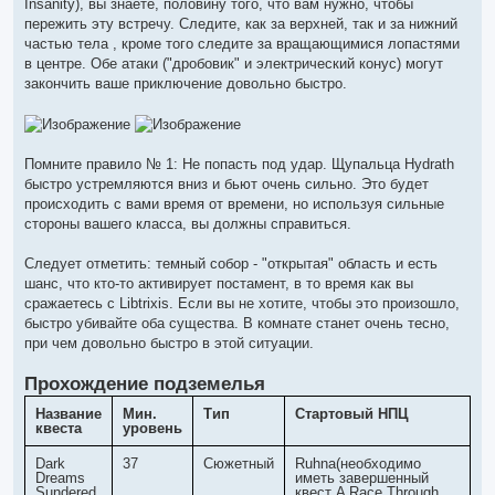
Insanity), вы знаете, половину того, что вам нужно, чтобы
пережить эту встречу. Следите, как за верхней, так и за нижний
частью тела , кроме того следите за вращающимися лопастями
в центре. Обе атаки ("дробовик" и электрический конус) могут
закончить ваше приключение довольно быстро.
Помните правило № 1: Не попасть под удар. Щупальца Hydrath
быстро устремляются вниз и бьют очень сильно. Это будет
происходить с вами время от времени, но используя сильные
стороны вашего класса, вы должны справиться.
Следует отметить: темный собор - "открытая" область и есть
шанс, что кто-то активирует постамент, в то время как вы
сражаетесь с Libtrixis. Если вы не хотите, чтобы это произошло,
быстро убивайте оба существа. В комнате станет очень тесно,
при чем довольно быстро в этой ситуации.
Прохождение подземелья
Название
Мин.
Тип
Стартовый НПЦ
квеста
уровень
Dark
37
Сюжетный
Ruhna(необходимо
Dreams
иметь завершенный
Sundered
квест A Race Through