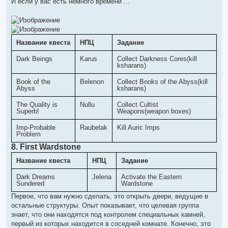
И если у вас есть немного времени ...
Название квеста
НПЦ
Задание
Dark Beings
Karus
Collect Darkness Cores(kill
ksharans)
Book of the
Belenon
Collect Books of the Abyss(kill
Abyss
ksharans)
The Quality is
Nullu
Collect Cultist
Superb!
Weapons(weapon boxes)
Imp-Probable
Raubelak
Kill Auric Imps
Problem
8. First Wardstone
Название квеста
НПЦ
Задание
Dark Dreams
Jelena
Activate the Eastern
Sundered
Wardstone
Первое, что вам нужно сделать, это открыть двери, ведущие в
остальные структуры. Опыт показывает, что целевая группа
знает, что они находятся под контролем специальных камней,
первый из которых находится в соседней комнате. Конечно, это