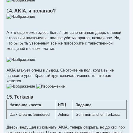
14. AKIA, я полагаю?
А кто еще может здесь быть? Там запечатанная дверь с левой
стороны и подземелье, полное убитых врагов, позади вас. Но,
что бы быть уверенным всё же поговорите с таинственной
женщиной в синем платье.
AKIA атакует огнём и льдом. Смотрите на пол, когда вы не
наносите урон. Красный круг означает именно то, что вам
кажется.
15. Terkasia
Название квеста
НПЦ
Задание
Dark Dreams Sundered
Jelena
Summon and kill Terkasia
Дверь, ведущая из комнаты AKIA, теперь открыта, но до сих пор
нет признаков Elleon. После короткого коридора, вы попадете в