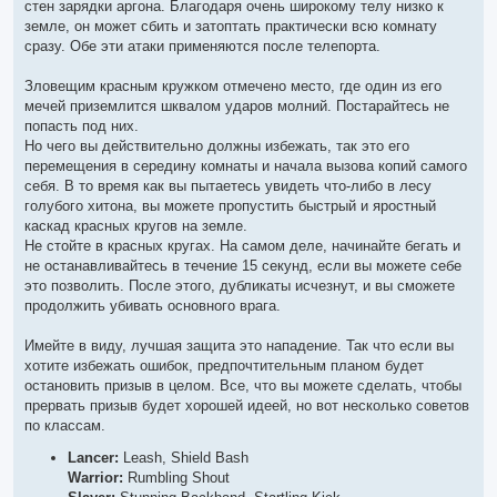
стен зарядки аргона. Благодаря очень широкому телу низко к
земле, он может сбить и затоптать практически всю комнату
сразу. Обе эти атаки применяются после телепорта.
Зловещим красным кружком отмечено место, где один из его
мечей приземлится шквалом ударов молний. Постарайтесь не
попасть под них.
Но чего вы действительно должны избежать, так это его
перемещения в середину комнаты и начала вызова копий самого
себя. В то время как вы пытаетесь увидеть что-либо в лесу
голубого хитона, вы можете пропустить быстрый и яростный
каскад красных кругов на земле.
Не стойте в красных кругах. На самом деле, начинайте бегать и
не останавливайтесь в течение 15 секунд, если вы можете себе
это позволить. После этого, дубликаты исчезнут, и вы сможете
продолжить убивать основного врага.
Имейте в виду, лучшая защита это нападение. Так что если вы
хотите избежать ошибок, предпочтительным планом будет
остановить призыв в целом. Все, что вы можете сделать, чтобы
прервать призыв будет хорошей идеей, но вот несколько советов
по классам.
Lancer:
Leash, Shield Bash
Warrior:
Rumbling Shout