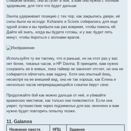
слишком близко, она вступит в бой, а вам она нужна с полным
здоровьем, для того что будет дальше.
Davina удерживает позицию с тех пор, как закрылись двери, её
силы были на исходе. Ksharans и Scions собирались для еще
одной атаки и вы прибыли как раз вовремя, чтобы помочь ей.
Дайте ей знать, когда вы будете готовы, и у вас будет пять
минут, чтобы бороться с волнами врагов.
Используйте ту же тактику, что и раньше, но на этот раз у вас
нет бочек, тиканье часов, и HP Davina. В принципе, вам нужно
сохранить ее в живых, пока таймер не закончит отсчет, но она не
собирается облегчать вам задачу. Хотя она опытный боец,
несмотря на ее внешний вид, она не так хороша, как Елена и
несколько часов непрекращающейся схватки берут свое.
Продолжайте бой как можно дальше от неё, и убивайте
вражеских мистиков, как только они появляются. Если она
умрет, путешествие через подземелье для вас окончено и вам
нужно будет повторить попытку позже.
11. Galanos
Название квеста
НПЦ
Задание