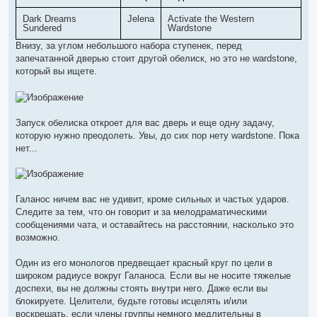
Dark Dreams
Jelena
Activate the Western
Sundered
Wardstone
Внизу, за углом небольшого набора ступенек, перед
запечатанной дверью стоит другой обелиск, но это не wardstone,
который вы ищете.
Запуск обелиска откроет для вас дверь и еще одну задачу,
которую нужно преодолеть. Увы, до сих пор нету wardstone. Пока
нет...
Галанос ничем вас не удивит, кроме сильных и частых ударов.
Следите за тем, что он говорит и за мелодраматическими
сообщениями чата, и оставайтесь на расстоянии, насколько это
возможно.
Один из его монологов предвещает красный круг по цели в
широком радиусе вокруг Галаноса. Если вы не носите тяжелые
доспехи, вы не должны стоять внутри него. Даже если вы
блокируете. Целители, будьте готовы исцелять и/или
воскрешать, если члены группы немного медлительны в