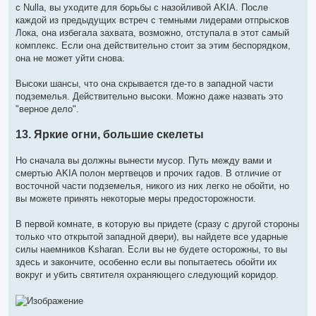
с Nulla, вы уходите для борьбы с назойливой AKIA. После
каждой из предыдущих встреч с темными лидерами отпрысков
Лока, она избегала захвата, возможно, отступала в этот самый
комплекс. Если она действительно стоит за этим беспорядком,
она не может уйти снова.
Высоки шансы, что она скрывается где-то в западной части
подземелья. Действительно высоки. Можно даже назвать это
"верное дело".
13. Яркие огни, большие скелеты
Но сначала вы должны вынести мусор. Путь между вами и
смертью AKIA полон мертвецов и прочих гадов. В отличие от
восточной части подземелья, никого из них легко не обойти, но
вы можете принять некоторые меры предосторожности.
В первой комнате, в которую вы придете (сразу с другой стороны
только что открытой западной двери), вы найдете все ударные
силы наемников Ksharan. Если вы не будете осторожны, то вы
здесь и закончите, особенно если вы попытаетесь обойти их
вокруг и убить святителя охраняющего следующий коридор.