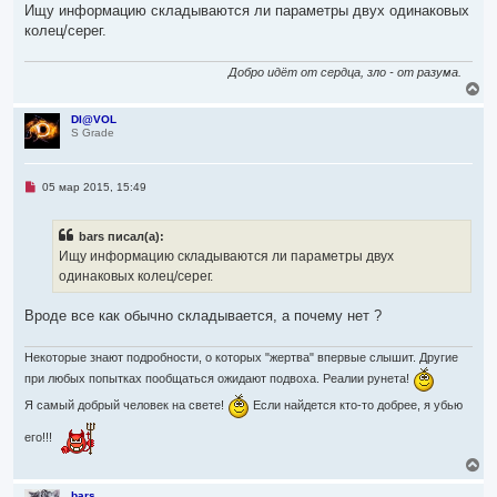
Ищу информацию складываются ли параметры двух одинаковых
колец/серег.
Добро идёт от сердца, зло - от разума.
В
е
р
DI@VOL
S Grade
н
у
т
ь
Н
05 мар 2015, 15:49
с
е
я
п
р
к
bars писал(а):
о
н
ч
Ищу информацию складываются ли параметры двух
а
и
ч
одинаковых колец/серег.
т
а
а
л
н
Вроде все как обычно складывается, а почему нет ?
н
у
о
е
Некоторые знают подробности, о которых "жертва" впервые слышит. Другие
с
о
при любых попытках пообщаться ожидают подвоха. Реалии рунета!
о
б
Я самый добрый человек на свете!
Если найдется кто-то добрее, я убью
щ
е
его!!!
н
и
В
е
е
р
bars