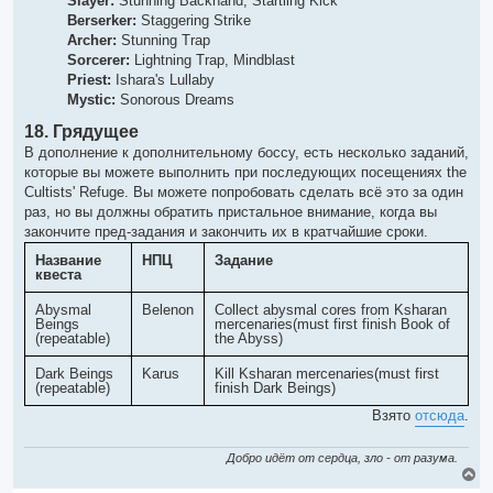
Slayer:
Stunning Backhand, Startling Kick
Berserker:
Staggering Strike
Archer:
Stunning Trap
Sorcerer:
Lightning Trap, Mindblast
Priest:
Ishara's Lullaby
Mystic:
Sonorous Dreams
18. Грядущее
В дополнение к дополнительному боссу, есть несколько заданий,
которые вы можете выполнить при последующих посещениях the
Cultists' Refuge. Вы можете попробовать сделать всё это за один
раз, но вы должны обратить пристальное внимание, когда вы
закончите пред-задания и закончить их в кратчайшие сроки.
Название
НПЦ
Задание
квеста
Abysmal
Belenon
Collect abysmal cores from Ksharan
Beings
mercenaries(must first finish Book of
(repeatable)
the Abyss)
Dark Beings
Karus
Kill Ksharan mercenaries(must first
(repeatable)
finish Dark Beings)
Взято
отсюда
.
Добро идёт от сердца, зло - от разума.
В
е