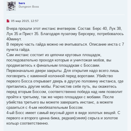
р
bars
Dungeon Boss
н
у
т
ь
Н
05 мар 2015, 12:57
с
е
я
п
Вчера прошли этот инстанс вчетвером. Состав: Берс 40, Лук 38,
р
к
Лук 35 и Прист 35. Благодаря пузатому Берсерку, потребовалось
о
н
ч
40минут.
а
и
ч
В первую часть гайда можно не вчитываться. Описание инста с 7
т
а
а
пункта гайда.
л
н
Сам инстанс состоит из цепочки круговых площадок,
н
у
о
последовательно проходя которые и уничтожая мобов, вы
е
продвигаетесь к финальным площадкам с Боссами.
с
о
Первоначально двери закрыты. Для открытия надо всего лишь
о
поговорить с каменной колонной перед воротами. Убийство
б
щ
первого Босса открывает дверь в другую половину инстанса, где
е
притаились другие мобы. Расчистив себе путь, вы окажетесь
н
и
перед вторым Боссом, соответственно победа над ним позволит
е
пройти к третьему, так же через площадки с мобами. После
убийства третьего вы можете завершить инстанс, а можете
сразиться с 4-ым необязательным Боссом.
4-ый Босс имеет самый вкусный дроп в виде золотых вещей. С
первого и второго ценна бижа, редкая(синяя) серьга и золотое
кольцо соответственно.