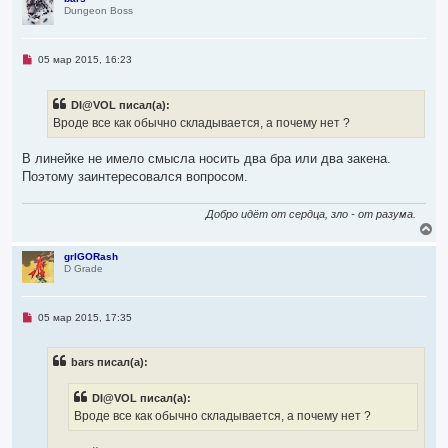
Dungeon Boss
н
у
т
ь
Н
05 мар 2015, 16:23
с
е
я
п
р
к
DI@VOL писал(а):
о
н
ч
Вроде все как обычно складывается, а почему нет ?
а
и
ч
т
а
а
В линейке не имело смысла носить два бра или два закена.
л
н
Поэтому заинтересовался вопросом.
н
у
о
е
Добро идёт от сердца, зло - от разума.
с
В
о
о
е
б
р
grIGORash
щ
D Grade
н
е
у
н
т
и
ь
е
Н
05 мар 2015, 17:35
с
е
я
п
р
к
bars писал(а):
о
н
ч
а
и
ч
DI@VOL писал(а):
т
а
а
Вроде все как обычно складывается, а почему нет ?
л
н
н
у