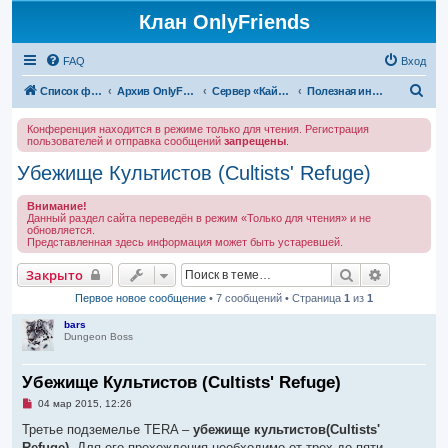
Клан OnlyFriends
FAQ
Вход
П
Список форумов
Архив OnlyFriends
Сервер «Кайатор»
Полезная информация
о
Конференция находится в режиме только для чтения. Регистрация
и
пользователей и отправка сообщений
запрещены
.
с
Убежище Культистов (Cultists' Refuge)
к
Внимание!
Данный раздел сайта переведён в режим «Только для чтения» и не
обновляется.
Представленная здесь информация может быть устаревшей.
Поиск
Расширен
Закрыто
Первое новое сообщение
• 7 сообщений • Страница
1
из
1
bars
Dungeon Boss
Убежище Культистов (Cultists' Refuge)
Н
04 мар 2015, 12:26
е
п
Третье подземелье TERA –
убежище культистов(Cultists'
р
Refuge)
. Для его прохождения необходимо от трех до пяти