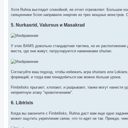
Хотя Ruhna выглядит спокойной, ее отчет отрезвляет. Большое ко
священники Scion направили энергию из трех мощных монстров. О
5. Nurkasrid, Valursus и Masakrad
У этих BAMS довольно стандартная тактика, но их расположение д
места, где они живут, патрулируются наемниками shurian.
Согласуйте ваш подход, чтобы избежать агра shurians или Lokia
формаций, и тогда вам понадобиться как можно больше урона.
Fimbrilisks прыгают, хлопают, и разрывают, также могут нанести 
неприятную атаку "кровотечением".
6. Libtrixis
Когда вы закончите с Fimbrilisks, Ruhna даст вам еще одно задан
может ощутить укрепление связи, что то идет не так. Прежде, чем