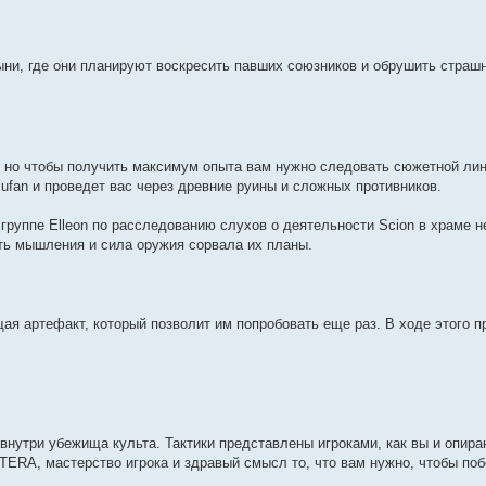
ни, где они планируют воскресить павших союзников и обрушить страшн
но чтобы получить максимум опыта вам нужно следовать сюжетной линии 
Tulufan и проведет вас через древние руины и сложных противников.
группе Elleon по расследованию слухов о деятельности Scion в храме не
сть мышления и сила оружия сорвала их планы.
ая артефакт, который позволит им попробовать еще раз. В ходе этого п
 внутри убежища культа. Тактики представлены игроками, как вы и опира
TERA, мастерство игрока и здравый смысл то, что вам нужно, чтобы по