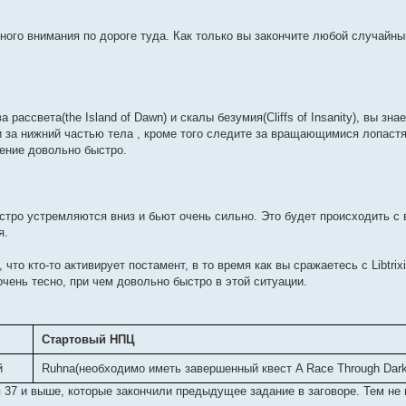
много внимания по дороге туда. Как только вы закончите любой случайны
рассвета(the Island of Dawn) и скалы безумия(Cliffs of Insanity), вы зна
 и за нижний частью тела , кроме того следите за вращающимися лопастя
чение довольно быстро.
стро устремляются вниз и бьют очень сильно. Это будет происходить с 
я.
что кто-то активирует постамент, в то время как вы сражаетесь с Libtrix
очень тесно, при чем довольно быстро в этой ситуации.
Стартовый НПЦ
й
Ruhna(необходимо иметь завершенный квест A Race Through Dark
 37 и выше, которые закончили предыдущее задание в заговоре. Тем не 