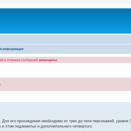
я информация
лей и отправка сообщений
запрещены
.
.
енный поиск
. Для его прохождения необходимо от трех до пяти персонажей, уровня 
в в этом подземелье и дополнительного четвертого.