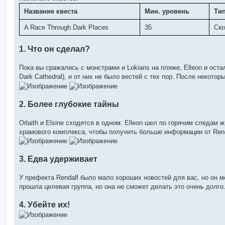
Название квеста
Мин. уровень
Ти
A Race Through Dark Places
35
Сю
1. Что он сделал?
Пока вы сражались с монстрами и Lokians на пляже, Elleon и ост
Dark Cathedral), и от них не было вестей с тех пор. После некотор
2. Более глубокие тайны
Orlaith и Elsine сходятся в одном: Elleon шел по горячим следам 
храмового комплекса, чтобы получить больше информации от Rend
3. Едва удерживает
У префекта Rendalf было мало хороших новостей для вас, но он м
прошла целевая группа, но она не сможет делать это очень долго.
4. Убейте их!