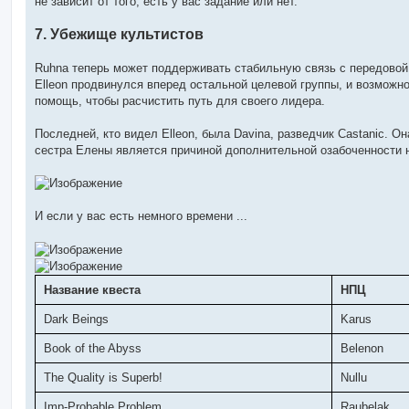
не зависит от того, есть у вас задание или нет.
7. Убежище культистов
Ruhna теперь может поддерживать стабильную связь с передовой гр
Elleon продвинулся вперед остальной целевой группы, и возможно
помощь, чтобы расчистить путь для своего лидера.
Последней, кто видел Elleon, была Davina, разведчик Castanic. Он
сестра Елены является причиной дополнительной озабоченности н
И если у вас есть немного времени ...
Название квеста
НПЦ
Dark Beings
Karus
Book of the Abyss
Belenon
The Quality is Superb!
Nullu
Imp-Probable Problem
Raubelak