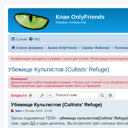
Клан OnlyFriends
Игровое сообщество
Ссылки
FAQ
Список форумов
Архив OnlyFriends
Сервер «Кайатор»
Полезна
Конференция находится в режиме только для чтения. Регистрация пользовате
Убежище Культистов (Cultists' Refuge)
Внимание!
Данный раздел сайта переведён в режим «Только для чтения» и не обновляется
Представленная здесь информация может быть устаревшей.
Поиск
Расшир
Закрыто
Убежище Культистов (Cultists' Refuge)
Н
bars
»
04 мар 2015, 12:26
е
п
Третье подземелье TERA –
убежище культистов(Cultists' Refuge)
р
танк, один ДД и один целитель. Вы встретите трёх сильных боссо
о
ч