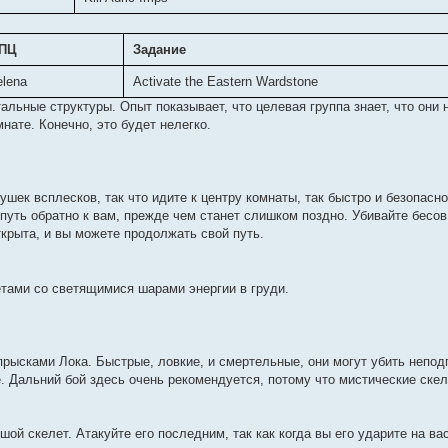
ПЦ
Задание
elena
Activate the Eastern Wardstone
тальные структуры. Опыт показывает, что целевая группа знает, что они
нате. Конечно, это будет нелегко.
ушек всплесков, так что идите к центру комнаты, так быстро и безопасно
путь обратно к вам, прежде чем станет слишком поздно. Убивайте бесов,
открыта, и вы можете продолжать свой путь.
етами со светящимися шарами энергии в груди.
рысками Лока. Быстрые, ловкие, и смертельные, они могут убить непод
. Дальний бой здесь очень рекомендуется, потому что мистические ске
й скелет. Атакуйте его последним, так как когда вы его ударите на вас