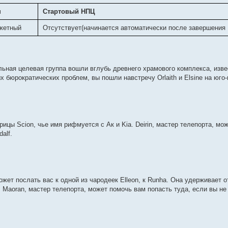
п
Стартовый НПЦ
жетный
Отсутствует(начинается автоматически после завершения F
альная целевая группа вошли вглубь древнего храмового комплекса, изве
ых бюрократических проблем, вы пошли навстречу Orlaith и Elsine на юго-
жрицы Scion, чье имя рифмуется с Ак и Kia. Deirin, мастер телепорта, мо
alf.
ожет послать вас к одной из чародеек Elleon, к Runha. Она удерживает 
 Maoran, мастер телепорта, может помочь вам попасть туда, если вы не 