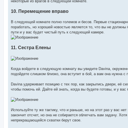
некоторые из врагов в следующей комнате.
10. Перемещение вправо
В следующей комнате полно големов и бесов. Первые стационарны
поработать, но хорошей новостью является то, что вы не должны б
пути и у вас будет чистый путь к следующей камере.
11. Сестра Елены
Когда войдете в следующую комнату вы увидите Davina, окруженн
подойдете слишком близко, она вступит в бой, а вам она нужна с
Davina удерживает позицию с тех пор, как закрылись двери, её с
чтобы помочь ей. Дайте ей знать, когда вы будете готовы, и у вас
Используйте ту же тактику, что и раньше, но на этот раз у вас не
закончит отсчет, но она не собирается облегчать вам задачу. Хот
непрекращающейся схватки берут свое.