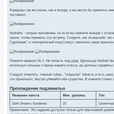
Коридоры так же полны, как и всегда, и вы могли бы привлечь не
постамент.
Hydraths - хитрые противники, но если вы помните жнецов с острова 
нужно, чтобы пережить эту встречу. Следите, как за верхней, так
("дробовик" и электрический конус) могут закончить ваше приклю
Помните правило № 1: Не попасть под удар. Щупальца Hydrath бы
используя сильные стороны вашего класса, вы должны справитьс
Следует отметить: темный собор - "открытая" область и есть шанс, 
это произошло, быстро убивайте оба существа. В комнате станет 
Прохождение подземелья
Название квеста
Мин. уровень
Тип
Dark Dreams Sundered
37
Сюжетны
Примечание: Это задание доступно только для персонажей уровня