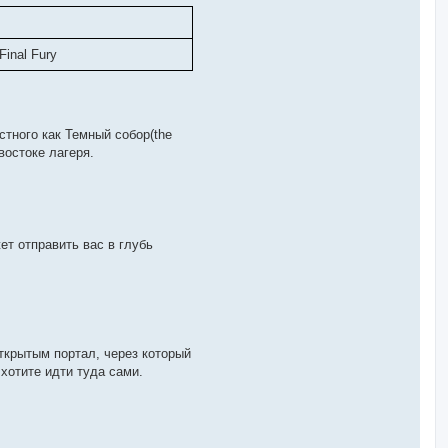
inal Fury
стного как Темный собор(the
востоке лагеря.
жет отправить вас в глубь
открытым портал, через который
хотите идти туда сами.