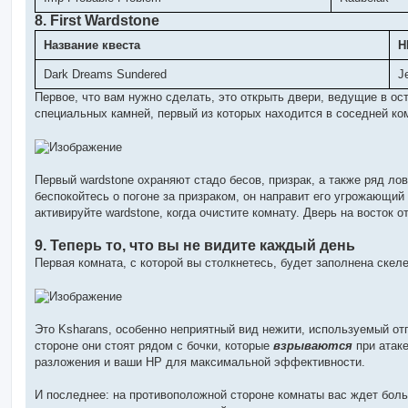
8. First Wardstone
Название квеста
Н
Dark Dreams Sundered
J
Первое, что вам нужно сделать, это открыть двери, ведущие в ос
специальных камней, первый из которых находится в соседней ком
Первый wardstone охраняют стадо бесов, призрак, а также ряд лов
беспокойтесь о погоне за призраком, он направит его угрожающий 
активируйте wardstone, когда очистите комнату. Дверь на восток 
9. Теперь то, что вы не видите каждый день
Первая комната, с которой вы столкнетесь, будет заполнена скел
Это Ksharans, особенно неприятный вид нежити, используемый отп
стороне они стоят рядом с бочки, которые
взрываются
при атаке
разложения и ваши HP для максимальной эффективности.
И последнее: на противоположной стороне комнаты вас ждет большо