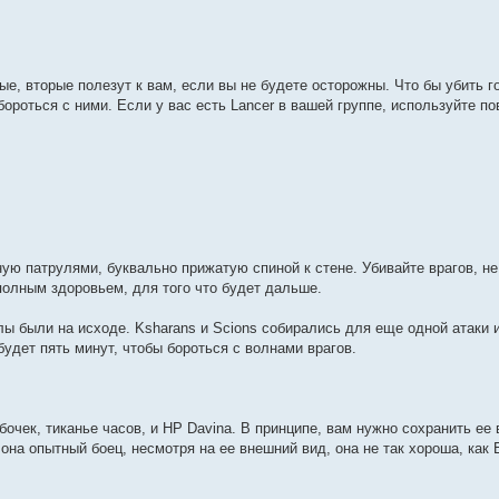
е, вторые полезут к вам, если вы не будете осторожны. Что бы убить 
ороться с ними. Если у вас есть Lancer в вашей группе, используйте пов
ую патрулями, буквально прижатую спиной к стене. Убивайте врагов, не
 полным здоровьем, для того что будет дальше.
илы были на исходе. Ksharans и Scions собирались для еще одной атаки 
 будет пять минут, чтобы бороться с волнами врагов.
т бочек, тиканье часов, и HP Davina. В принципе, вам нужно сохранить ее
я она опытный боец, несмотря на ее внешний вид, она не так хороша, как