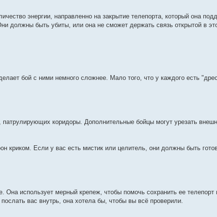
личество энергии, направленно на закрытие телепорта, который она подд
ни должны быть убиты, или она не сможет держать связь открытой в эт
елает бой с ними немного сложнее. Мало того, что у каждого есть "дрес
ns, патрулирующих коридоры. Дополнительные бойцы могут урезать внеш
урон криком. Если у вас есть мистик или целитель, они должны быть гото
ие. Она использует мерный крепеж, чтобы помочь сохранить ее телепорт н
 послать вас внутрь, она хотела бы, чтобы вы всё проверили.