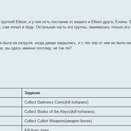
уппой Elleon, и у нее есть послание от вашего и Elleon друга, Елены. 
, сам попал в беду. Остальная часть его группы, занималась только ег
а была на патруле, когда двери закрылись, и с тех пор от нее не было ни
о, вы здесь именно поэтому, не так ли?
Задание
Collect Darkness Cores(kill ksharans)
Collect Books of the Abyss(kill ksharans)
Collect Cultist Weapons(weapon boxes)
Kill Auric Imps