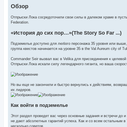
и
Обзор
т
а
н
Отпрыски Лока сосредоточили свои силы в далеком храме в пусты
н
о
Federation.
е
с
о
«История до сих пор…»(The Story So Far ...)
о
б
щ
Подземелье доступно для любого персонажа 35 уровня или выше, 
е
н
группа квестов начинается на уровне 35 в the Val Aureum city of 
и
е
Commander Seir вызвал вас в Velika для присоединения к целевой 
Отпрыски Лока искали силу легендарного гиганта, но ваша скоро
Но вы еще не закончили и быстро вернулись к действиям, возвращ
их лидеров.
Как войти в подземелье
Этот раздел проведет вас через основные задания и встречи до и
не дают абсолютных гарантий успеха. Как и со всем остальным в 
несколько советов.