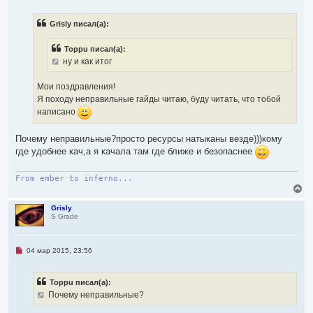
я
п
р
к
Grisly писал(а):
о
н
ч
а
и
ч
Toppu писал(а):
т
а
а
ну и как итог
л
н
н
у
о
Мои поздравления!
е
Я походу неправильные гайды читаю, буду читать, что тобой
с
о
написано
о
б
щ
Почему неправильные?просто ресурсы натыканы везде)))кому
е
где удобнее кач,а я качала там где ближе и безопаснее
н
и
е
From ember to inferno...
В
е
р
Grisly
S Grade
н
у
т
ь
Н
04 мар 2015, 23:56
с
е
я
п
р
к
Toppu писал(а):
о
н
ч
Почему неправильные?
а
и
ч
т