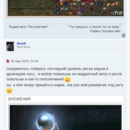
Будем жить "На позитиве".
"Ты злишься, а значит ты не прав."
Publius Terentius Afer
В
е
р
Aeon9
Raid Boss
н
у
т
ь
Н
06 мар 2015, 01:46
с
е
я
п
понравилось собирать последний уровень ресов рядом в
р
к
дрожащем лесу...и мобов поменьше на квадратный метр и ресов
о
н
ч
побольше и как-то попозитивней
а
и
ч
зы. а мне впору пришёлся шарик..как раз мой размерчик под рога
т
а
а
л
н
н
у
ВЛОЖЕНИЯ
о
е
с
о
о
б
щ
е
н