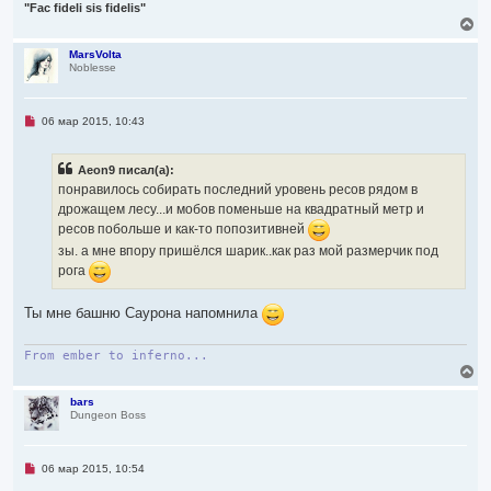
"Fac fideli sis fidelis"
В
е
р
MarsVolta
Noblesse
н
у
т
ь
Н
06 мар 2015, 10:43
с
е
я
п
р
к
Aeon9 писал(а):
о
н
ч
понравилось собирать последний уровень ресов рядом в
а
и
ч
дрожащем лесу...и мобов поменьше на квадратный метр и
т
а
а
ресов побольше и как-то попозитивней
л
н
зы. а мне впору пришёлся шарик..как раз мой размерчик под
н
у
о
рога
е
с
о
Ты мне башню Саурона напомнила
о
б
щ
From ember to inferno...
е
В
н
и
е
е
р
bars
Dungeon Boss
н
у
т
ь
Н
06 мар 2015, 10:54
с
е