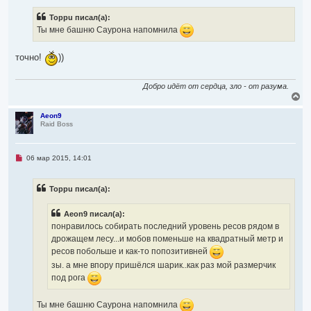
я
п
р
к
Toppu писал(а):
о
н
ч
Ты мне башню Саурона напомнила
а
и
ч
т
а
а
точно!
))
л
н
н
у
о
е
Добро идёт от сердца, зло - от разума.
с
В
о
е
о
р
Aeon9
б
Raid Boss
н
щ
у
е
т
н
и
ь
Н
06 мар 2015, 14:01
е
с
е
я
п
р
к
Toppu писал(а):
о
н
ч
а
и
ч
Aeon9 писал(а):
т
а
а
понравилось собирать последний уровень ресов рядом в
л
н
дрожащем лесу...и мобов поменьше на квадратный метр и
н
у
о
ресов побольше и как-то попозитивней
е
зы. а мне впору пришёлся шарик..как раз мой размерчик
с
о
под рога
о
б
щ
Ты мне башню Саурона напомнила
е