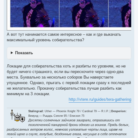
А вот тут начинается самое интересное – как и где выкачать
максимальный уровень собирательства?
Показать
Локации для собирательства хоть и разбиты по уровням, но не
будет ничего страшного, если вы перескочите через одно-два
места. Буквально за несколько соборов Вы наверстаете
упущенное. Однако, прыгать с первой локации сразу к последней
не желательно. Прокачку собирательства лучше разбить как
минимум на 3 локации.
http://vtere.ru/guides/tera-gathering
Stalingrad:
Uther — Phoenix Knight 79 / Cardinal 79 — R.I.P. |
Desperion:
Вемунд — Рыцарь Сигеля 95 / Епископ 75
Десятки солнечных зайчиков заиграли, отразившись от
позолоченной панцерной брони одного из воинов. Прядь белых,
разбросанных ветром волос, немного угловатые черты лица, шрам на
левой щеке и скуле, голубые, бездонные глаза, несущие в себе отпечаток