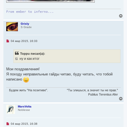
From ember to inferno...
В
е
р
Grisly
S Grade
н
у
т
ь
Н
04 мар 2015, 16:33
с
е
я
п
р
к
Toppu писал(а):
о
н
ч
ну и как итог
а
и
ч
т
а
а
Мои поздравления!
л
н
Я походу неправильные гайды читаю, буду читать, что тобой
н
у
о
написано
е
с
о
Будем жить "На позитиве".
"Ты злишься, а значит ты не прав."
о
Publius Terentius Afer
б
В
щ
е
е
н
р
MarsVolta
и
Noblesse
н
е
у
т
ь
Н
04 мар 2015, 16:38
с
е