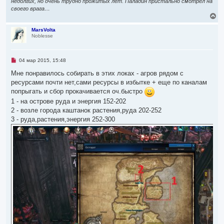
недолгих, но очень трудно прожитых лет. Паладин пристально смотрел на
своего врага…
В
е
р
MarsVolta
Noblesse
н
у
т
ь
Н
04 мар 2015, 15:48
с
е
я
п
Мне понравилось собирать в этих локах - агров рядом с
р
к
ресурсами почти нет,сами ресурсы в избытке + еще по каналам
о
н
ч
попрыгать и сбор прокачивается оч.быстро
а
и
ч
1 - на острове руда и энергия 152-202
т
а
а
2 - возле города каштанок растения,руда 202-252
л
н
3 - руда,растения,энергия 252-300
н
у
о
е
с
о
о
б
щ
е
н
и
е