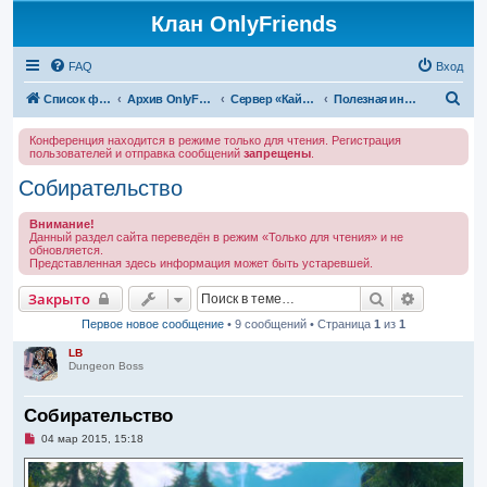
Клан OnlyFriends
FAQ
Вход
П
Список форумов
Архив OnlyFriends
Сервер «Кайатор»
Полезная информация
о
Конференция находится в режиме только для чтения. Регистрация
и
пользователей и отправка сообщений
запрещены
.
с
Собирательство
к
Внимание!
Данный раздел сайта переведён в режим «Только для чтения» и не
обновляется.
Представленная здесь информация может быть устаревшей.
Поиск
Расширен
Закрыто
Первое новое сообщение
• 9 сообщений • Страница
1
из
1
LB
Dungeon Boss
Собирательство
Н
04 мар 2015, 15:18
е
п
р