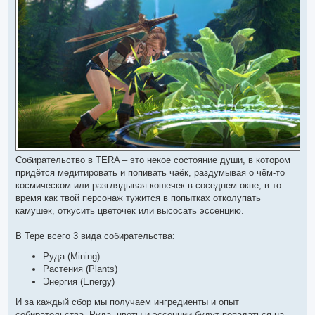
о
ч
и
т
а
н
н
о
е
с
о
о
б
щ
е
н
и
е
Собирательство в TERA – это некое состояние души, в котором
придётся медитировать и попивать чаёк, раздумывая о чём-то
космическом или разглядывая кошечек в соседнем окне, в то
время как твой персонаж тужится в попытках отколупать
камушек, откусить цветочек или высосать эссенцию.
В Тере всего 3 вида собирательства:
Руда (Mining)
Растения (Plants)
Энергия (Energy)
И за каждый сбор мы получаем ингредиенты и опыт
собирательства. Руда, цветы и эссенции будут попадаться на