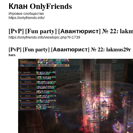
Клан OnlyFriends
Игровое сообщество
https://onlyfriends.info/
[PvP] [Fun party] [Авантюрист] № 22: lak
https://onlyfriends.info/viewtopic.php?t=1739
[PvP] [Fun party] [Авантюрист] № 22: lakmus29r
bars