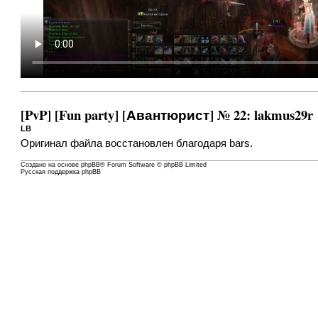
[PvP] [Fun party] [Авантюрист] № 22: lakmus29r
LB
Оригинал файла восстановлен благодаря bars.
Создано на основе
phpBB
® Forum Software © phpBB Limited
Русская поддержка phpBB