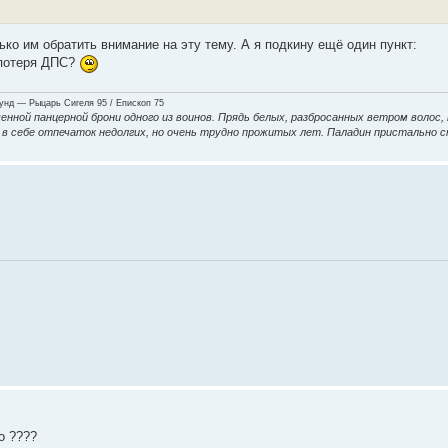
ко им обратить внимание на эту тему. А я подкину ещё один пункт:
я потеря ДПС?
нд — Рыцарь Сигеля 95 / Епископ 75
енной панцерной брони одного из воинов. Прядь белых, разбросанных ветром волос,
ие в себе отпечаток недолгих, но очень трудно прожитых лет. Паладин пристально 
о ????