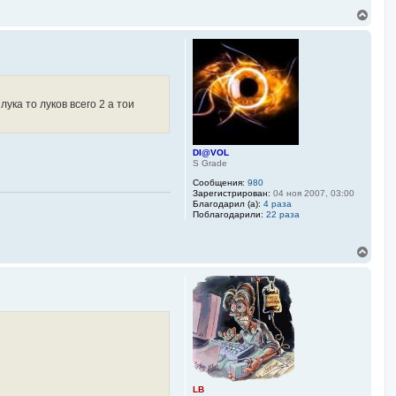
а
В
т
е
е
р
л
я
н
L
у
B
т
ь
с
ука то луков всего 2 а тои
я
к
н
а
DI@VOL
ч
S Grade
а
Сообщения:
980
л
Зарегистрирован:
04 ноя 2007, 03:00
у
Благодарил (а):
4 раза
Поблагодарили:
22 раза
В
е
р
н
у
т
ь
с
я
к
н
а
LB