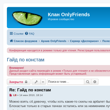
Клан OnlyFriends
Игровое сообщество
Ссылки
FAQ
Список форумов
Архив OnlyFriends
Сервер «Десперион»
Поле
Конференция находится в режиме только для чтения. Регистрация пользовате
Гайд по констам
Внимание!
Данный раздел сайта переведён в режим «Только для чтения» и не обновляется
Представленная здесь информация может быть устаревшей.
Поиск
Расшир
Закрыто
Re: Гайд по констам
Н
LB
»
14 июн 2010, 18:14
е
п
Можно взять сб девочку, чтобы хоть какие-то скилы на арбалет был
р
Блохастые только в старых пачках остались или за неимением лу
о
ч