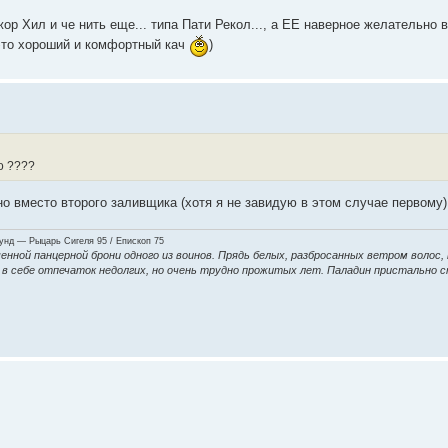
р Хил и че нить еще... типа Пати Рекол..., а ЕЕ наверное желательно вз
и это хороший и комфортный кач
)
о ????
жно вместо второго заливщика (хотя я не завидую в этом случае первому)
нд — Рыцарь Сигеля 95 / Епископ 75
енной панцерной брони одного из воинов. Прядь белых, разбросанных ветром волос,
ие в себе отпечаток недолгих, но очень трудно прожитых лет. Паладин пристально 