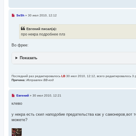
Н
SeSh
»
30 июл 2010, 12:12
е
п
р
Евгений писал(а):
о
ч
про некра подробнее плз
и
т
а
Во фрее:
н
н
о
Показать
е
с
о
о
б
Последний раз редактировалось
LB
30 июл 2010, 12:12, всего редактировалось 3 
щ
Причина:
Исправлен BB-код
е
н
и
е
Н
Евгений
»
30 июл 2010, 12:21
е
п
клево
р
о
ч
у некра есть скил наподобие предательства как у самонеров,вот то
и
можете?
т
а
н
н
о