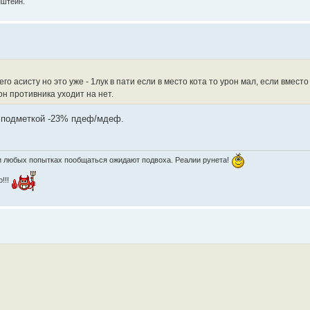
нштейн.
 асисту но это уже - 1лук в пати если в место кота то урон мал, если вместо л
он противника уходит на нет.
и подметкой -23% пдеф/мдеф.
ри любых попытках пообщаться ожидают подвоха. Реалии рунета!
о!!!