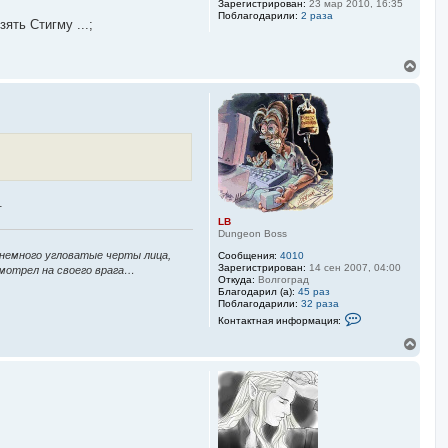
Зарегистрирован:
23 мар 2010, 16:35
ь
я
Поблагодарили:
2 раза
с
L
ять Стигму ...;
B
я
к
н
В
а
е
ч
р
а
н
л
у
у
т
ь
с
я
к
.
н
а
LB
ч
Dungeon Boss
а
 немного угловатые черты лица,
Сообщения:
4010
л
Зарегистрирован:
14 сен 2007, 04:00
смотрел на своего врага…
у
Откуда:
Волгоград
Благодарил (а):
45 раз
Поблагодарили:
32 раза
К
Контактная информация:
о
н
В
т
е
а
р
к
н
т
у
н
а
т
я
ь
и
с
н