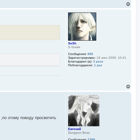
В
е
р
н
у
т
ь
с
я
к
SeSh
S Grade
н
а
Сообщения:
989
ч
Зарегистрирован:
18 июн 2009, 10:41
а
Благодарил (а):
3 раза
л
Поблагодарили:
1 раз
у
В
е
р
н
у
т
ь
с
т ,по этому поводу просветить
я
к
Евгений
н
Dungeon Boss
а
ч
Сообщения:
2398