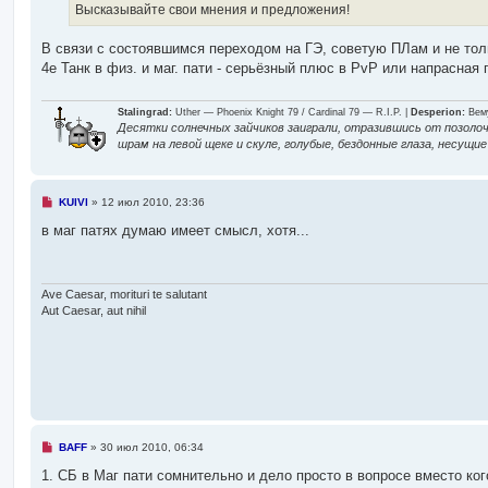
о
Высказывайте свои мнения и предложения!
е
с
о
В связи с состоявшимся переходом на ГЭ, советую ПЛам и не толь
о
4е Танк в физ. и маг. пати - серьёзный плюс в PvP или напрасна
б
щ
е
н
Stalingrad:
Uther — Phoenix Knight 79 / Cardinal 79 — R.I.P. |
Desperion:
Вему
и
Десятки солнечных зайчиков заиграли, отразившись от позолоч
е
шрам на левой щеке и скуле, голубые, бездонные глаза, несущ
Н
KUlVl
»
12 июл 2010, 23:36
е
п
в маг патях думаю имеет смысл, хотя...
р
о
ч
и
т
Ave Caesar, morituri te salutant
а
Aut Caesar, aut nihil
н
н
о
е
с
о
о
б
щ
е
Н
BAFF
»
30 июл 2010, 06:34
н
е
и
п
1. СБ в Маг пати сомнительно и дело просто в вопросе вместо ког
е
р