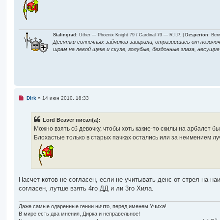
и
т
а
н
н
о
Stalingrad:
Uther — Phoenix Knight 79 / Cardinal 79 — R.I.P. |
Desperion:
Вему
е
Десятки солнечных зайчиков заиграли, отразившись от позолоч
с
шрам на левой щеке и скуле, голубые, бездонные глаза, несущ
о
о
б
щ
е
н
и
е
Н
Dirk
»
14 июн 2010, 18:33
е
п
р
Lord Beaver писал(а):
о
ч
Можно взять сб девочку, чтобы хоть какие-то скилы на арбалет был
и
Блохастые только в старых пачках остались или за неимением лу
т
а
н
н
о
е
с
Насчет котов не согласен, если не учитывать денс от стрел на на
о
о
согласен, лутше взять 4го ДД и ли 3го Хила.
б
щ
е
Даже самые одаренные гении ничто, перед именем Учиха!
н
В мире есть два мнения, Дирка и неправельное!
и