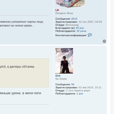
LB
Dungeon Boss
Сообщения:
4010
 немного угловатые черты лица,
Зарегистрирован:
14 сен 2007, 04:00
Откуда:
Волгоград
смотрел на своего врага…
Благодарил (а):
45 раз
Поблагодарили:
32 раза
К
Контактная информация:
о
н
В
т
е
а
р
к
н
т
у
н
а
т
я
ь
и
с
/сб, а даггеры сб/танка.
н
я
ф
к
о
Dirk
н
р
No Grade
м
а
а
ч
Сообщения:
58
ц
а
Зарегистрирован:
02 янв 2010, 15:11
и
Откуда:
С того берега моря
л
я
меньше урона. в мили пати
Поблагодарили:
1 раз
у
п
о
л
ь
з
о
в