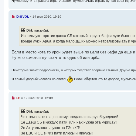
Нужно выучить правила игры. А затем, нужно начать играть лучше всех (с) Эй
е
Н
DI@VOL
»
14 июн 2010, 19:19
е
п
р
Dirk писал(а):
о
ч
Используют против данса СБ который ворует баф и луки бьют по его
и
вобще лук и Арба. а когда мало ДД их можно нетрализовыать и ур
т
а
н
Если в место кота то урон будет выше по цели без бафа да еще 
н
о
Ну мне кажется лучше что-то одно сб или арба.
е
с
о
Некоторые знают подробности, о которых "жертва" впервые слышит. Другие п
о
б
щ
Я самый добрый человек на свете!
Если найдется кто-то добрее, я убью ег
е
н
и
е
Н
LB
»
12 июл 2010, 15:09
е
п
р
Dirk писал(а):
о
ч
Чет тема затихла, поэтому предлогаю пару обсуждений:
и
1е Даеш СБ в каждую пати, или нах нужна эта курица?!
т
а
2е Актуальность луков на ГЭ в КП!
н
3е ЕВС и СЕ в Физ пати плюсы и минусы!
н