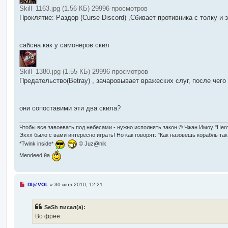
е
Skill_1163.jpg (1.56 КБ) 29996 просмотров
с
Проклятие: Раздор (Curse Discord) ,Сбивает противника с толку и 
о
о
б
щ
е
сабсна как у самонеров скил
н
и
е
Skill_1380.jpg (1.55 КБ) 29996 просмотров
Предательство(Betray) , зачаровывает вражеских слуг, после чего
они сопоставими эти два скила?
Чтобы все завоевать под небесами - нужно исполнять закон © Чжан Имоу "Her
Эххх было с вами интересно играть! Но как говорят: "Как назовешь корабль так
*Twink inside*
© Juz@nik
Mendeed йа
Н
DI@VOL
»
30 июл 2010, 12:21
е
п
р
SeSh писал(а):
о
ч
Во фрее:
и
т