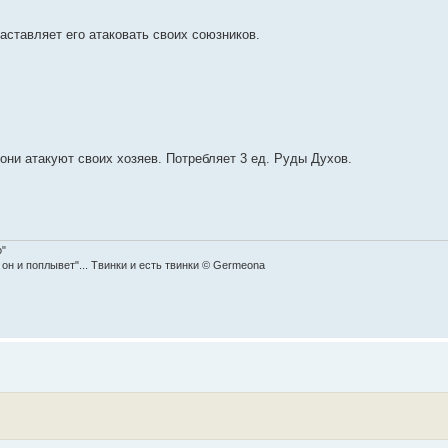
заставляет его атаковать своих союзников.
 они атакуют своих хозяев. Потребляет 3 ед. Руды Духов.
o"
 он и поплывет"... Твинки и есть твинки © Germeona