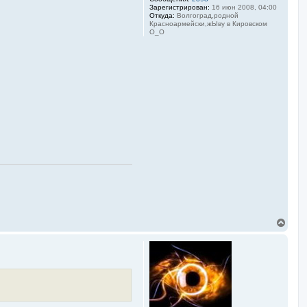
а
Зарегистрирован:
16 июн 2008, 04:00
Откуда:
Волгоград,родной
л
Красноармейски,жЫву в Кировском
у
О_О
В
е
р
н
у
т
ь
с
я