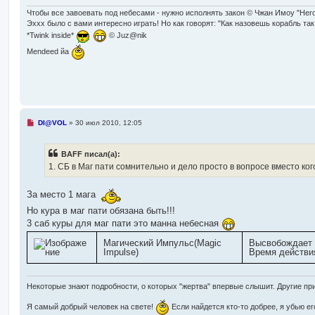
и
т
Чтобы все завоевать под небесами - нужно исполнять закон © Чжан Имоу "Her
а
Эххх было с вами интересно играть! Но как говорят: "Как назовешь корабль так
н
*Twink inside*
© Juz@nik
н
о
Mendeed йа
е
с
о
о
б
щ
е
н
и
Н
DI@VOL
»
30 июл 2010, 12:05
е
е
п
р
BAFF писал(а):
о
ч
1. СБ в Маг пати сомнительно и дело просто в вопросе вместо ког
и
т
а
За место 1 мага
н
н
Но кура в маг пати обязана быть!!!
о
3 саб куры для маг пати это манна небесная
е
с
о
Магический Импульс(Magic
Высвобождает м
о
Impulse)
Время действия
б
щ
е
н
Некоторые знают подробности, о которых "жертва" впервые слышит. Другие п
и
е
Я самый добрый человек на свете!
Если найдется кто-то добрее, я убью ег