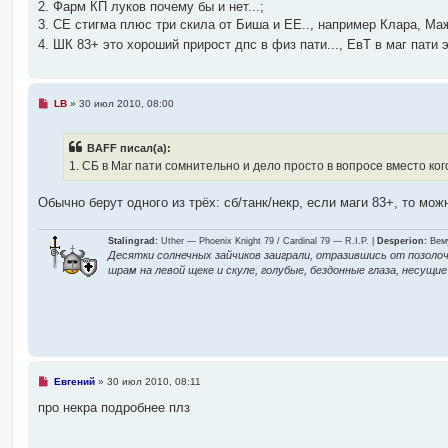
2. Фарм КП луков почему бы и нет...;
о
ч
3. СЕ стигма плюс три скила от Биша и ЕЕ.., например Клара, Мажо
и
4. ШК 83+ это хороший прирост дпс в физ пати..., ЕвТ в маг пат
т
а
н
н
о
Н
LB
»
30 июл 2010, 08:00
е
е
с
п
о
р
о
BAFF писал(а):
о
б
ч
1. СБ в Маг пати сомнительно и дело просто в вопросе вместо ког
щ
и
е
т
н
а
Обычно берут одного из трёх: сб/танк/некр, если маги 83+, то мо
и
н
е
н
о
Stalingrad:
Uther — Phoenix Knight 79 / Cardinal 79 — R.I.P. |
Desperion:
Вему
е
Десятки солнечных зайчиков заиграли, отразившись от позолоч
с
шрам на левой щеке и скуле, голубые, бездонные глаза, несущ
о
о
б
щ
е
н
и
е
Н
Евгений
»
30 июл 2010, 08:11
е
п
про некра подробнее плз
р
о
ч