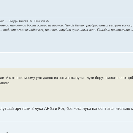
нд — Рыцарь Сигеля 95 / Епископ 75
енной панцерной брони одного из воинов. Прядь белых, разбросанных ветром волос,
ие в себе отпечаток недолгих, но очень трудно прожитых лет. Паладин пристально 
и. А котов по моему уже давно из пати выкинули - луки берут вместо него арбу
чшего.
илутшай арч пати 2 лука АРба и Кот, без кота луки наносят значительно 