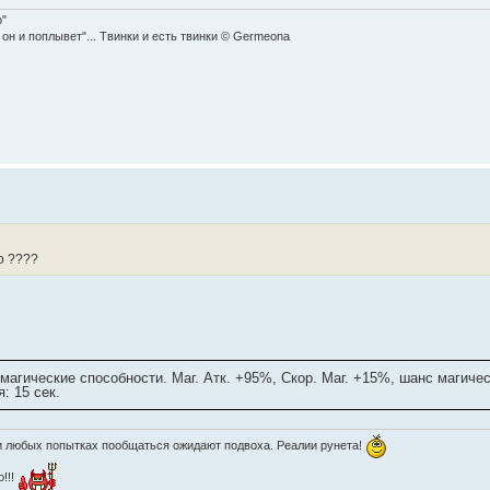
o"
 он и поплывет"... Твинки и есть твинки © Germeona
о ????
агические способности. Маг. Атк. +95%, Скор. Маг. +15%, шанс магичес
: 15 сек.
ри любых попытках пообщаться ожидают подвоха. Реалии рунета!
о!!!