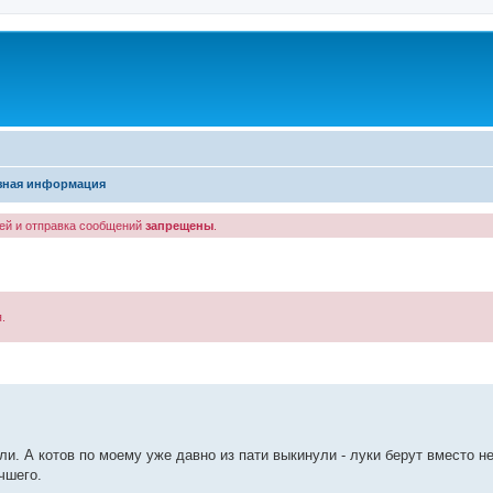
зная информация
лей и отправка сообщений
запрещены
.
.
енный поиск
и. А котов по моему уже давно из пати выкинули - луки берут вместо нег
чшего.