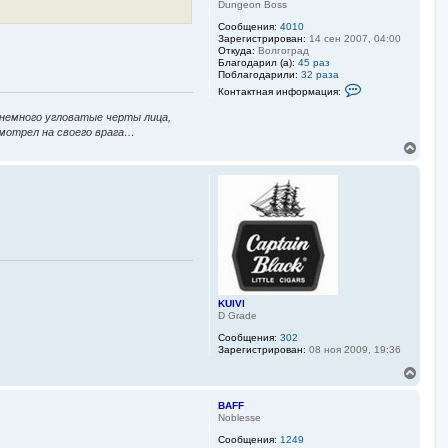
ч
Dungeon Boss
а
Сообщения:
4010
л
Зарегистрирован:
14 сен 2007, 04:00
у
Откуда:
Волгоград
Благодарил (а):
45 раз
Поблагодарили:
32 раза
К
Контактная информация:
о
н
 немного угловатые черты лица,
т
смотрел на своего врага…
а
к
В
т
е
н
р
а
н
я
у
и
т
н
ф
ь
о
с
р
я
м
к
а
н
ц
а
и
KUlVl
я
ч
D Grade
п
а
о
Сообщения:
302
л
л
Зарегистрирован:
08 ноя 2009, 19:36
у
ь
В
з
е
о
в
р
BAFF
а
н
Noblesse
т
у
е
Сообщения:
1249
т
л