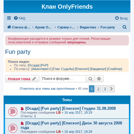
Клан OnlyFriends
FAQ
Вход
П
Список форумов
Архив OnlyFriends
Сервер «Сталинград»
Видеотека
Fun party
о
Конференция находится в режиме только для чтения. Регистрация
и
пользователей и отправка сообщений
запрещены
.
с
Fun party
к
Поиск видео
По типу:
[Осада]
[PvP]
По классу:
[Авантюрист]
[Глас Судьбы]
[Епископ]
[Кардинал]
[Снайпер]
Поиск
Расширенный п
Новая тема
1
2
3
След.
Отметить все темы как прочтённые
• 45 тем
Темы
[Осада] [Fun party] [Епископ] Глудио 31.08.2008
Последнее сообщение
LB
«
16 апр 2017, 18:29
Ответы:
1
[Осада] [Fun party] [Епископ] Дион 30 августа 2008
года
Последнее сообщение
LB
«
16 апр 2017, 18:28