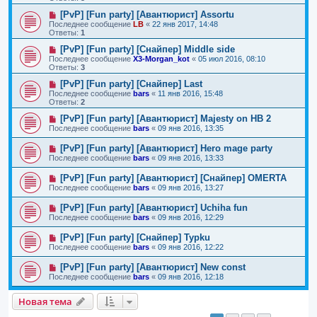
[PvP] [Fun party] [Авантюрист] Assortu
Последнее сообщение
LB
«
22 янв 2017, 14:48
Ответы:
1
[PvP] [Fun party] [Снайпер] Middle side
Последнее сообщение
X3-Morgan_kot
«
05 июл 2016, 08:10
Ответы:
3
[PvP] [Fun party] [Снайпер] Last
Последнее сообщение
bars
«
11 янв 2016, 15:48
Ответы:
2
[PvP] [Fun party] [Авантюрист] Majesty on HB 2
Последнее сообщение
bars
«
09 янв 2016, 13:35
[PvP] [Fun party] [Авантюрист] Hero mage party
Последнее сообщение
bars
«
09 янв 2016, 13:33
[PvP] [Fun party] [Авантюрист] [Снайпер] OMERTA
Последнее сообщение
bars
«
09 янв 2016, 13:27
[PvP] [Fun party] [Авантюрист] Uchiha fun
Последнее сообщение
bars
«
09 янв 2016, 12:29
[PvP] [Fun party] [Снайпер] Typku
Последнее сообщение
bars
«
09 янв 2016, 12:22
[PvP] [Fun party] [Авантюрист] New const
Последнее сообщение
bars
«
09 янв 2016, 12:18
Новая тема